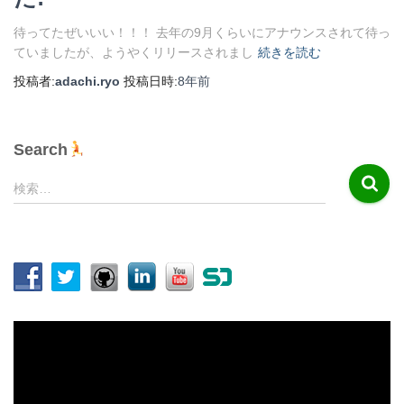
待ってたぜいいい！！！ 去年の9月くらいにアナウンスされて待っ
ていましたが、ようやくリリースされまし
続きを読む
投稿者:
adachi.ryo
投稿日時:
8年
前
Search
検
検索…
索
:
動
画
プ
レ