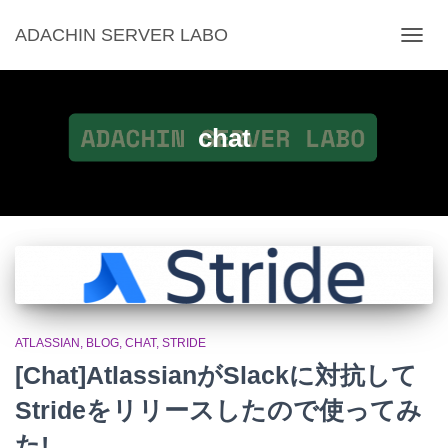
ADACHIN SERVER LABO
ナ
ビ
ゲ
ー
シ
chat
ョ
ン
を
切
り
替
え
ATLASSIAN
BLOG
CHAT
STRIDE
[Chat]AtlassianがSlackに対抗して
Strideをリリースしたので使ってみ
た!