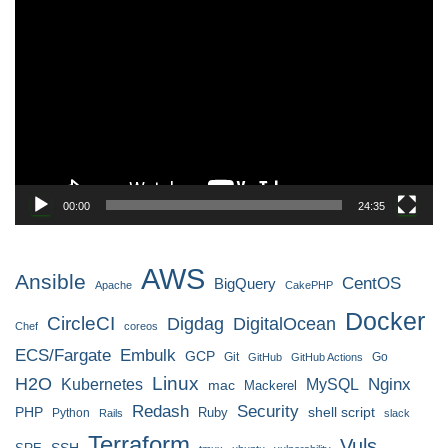
画
プ
レ
ー
ヤ
ー
00:00
24:35
AWS
Ansible
CentOS
BigQuery
Apache
CakePHP
Docker
CircleCI
Digdag
DigitalOcean
Chef
coreos
ECS/Fargate
Embulk
GCP
Git
Go
GitHub
GitHub Actions
H2O
Linux
MySQL
Nginx
Kubernetes
mac
Mackerel
Redash
Security
PHP
Ruby
shell script
Python
Rails
slack
Terraform
Vuls