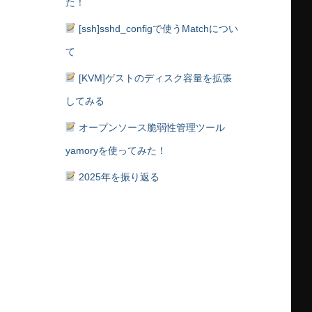
た！
[ssh]sshd_configで使うMatchについ
て
[KVM]ゲストのディスク容量を拡張
してみる
オープンソース脆弱性管理ツール
yamoryを使ってみた！
2025年を振り返る