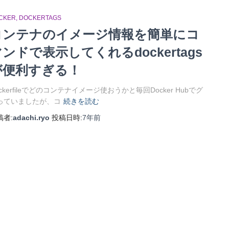
CKER
DOCKERTAGS
コンテナのイメージ情報を簡単にコ
ンドで表示してくれるdockertags
が便利すぎる！
ckerfileでどのコンテナイメージ使おうかと毎回Docker Hubでグ
っていましたが、コ
続きを読む
稿者:
adachi.ryo
投稿日時:
7年
前