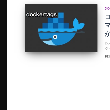
DO
マ
Do
グ
投