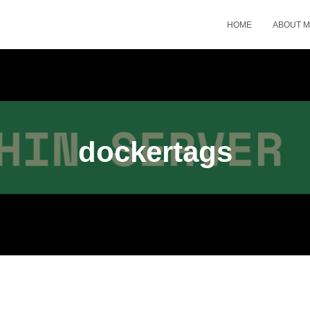
HOME
ABOUT 
dockertags