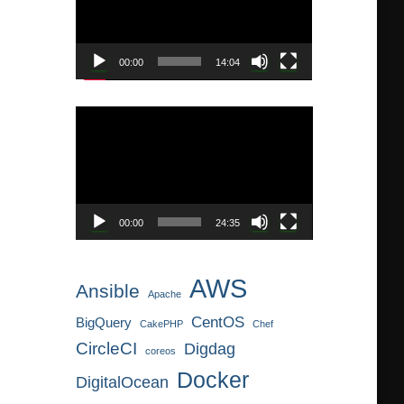
レ
ー
ヤ
00:00
14:04
ー
動
画
プ
レ
ー
ヤ
00:00
24:35
ー
AWS
Ansible
Apache
CentOS
BigQuery
CakePHP
Chef
CircleCI
Digdag
coreos
Docker
DigitalOcean