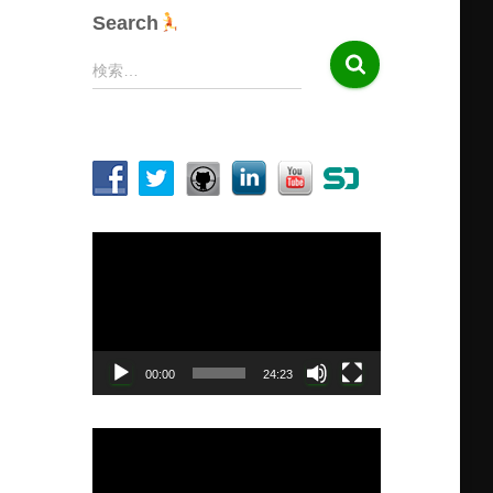
Search
検
検索…
索
:
動
画
プ
レ
ー
ヤ
00:00
24:23
ー
動
画
プ