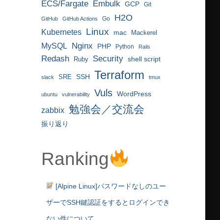
ECS/Fargate
Embulk
GCP
Git
H2O
Go
GitHub
GitHub Actions
Linux
Kubernetes
mac
Mackerel
MySQL
Nginx
PHP
Python
Rails
Redash
Security
Ruby
shell script
Terraform
SRE
SSH
slack
tmux
Vuls
WordPress
ubuntu
vulnerability
勉強会／交流会
zabbix
振り返り
Ranking
[Alpine Linux]パスワードなしのユー
ザーでSSH鍵認証をするとログインでき
ない件について