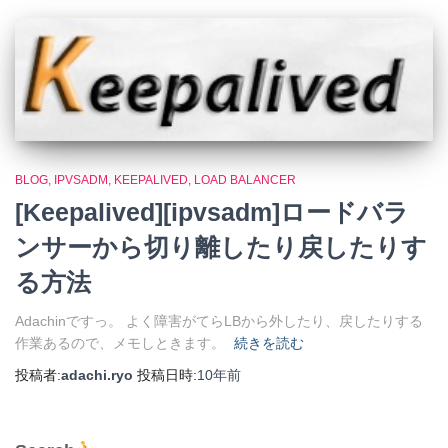
BLOG
IPVSADM
KEEPALIVED
LOAD BALANCER
[Keepalived][ipvsadm]ロードバラ
ンサーから切り離したり戻したりす
る方法
Adachinですっ。 よく障害がてらLBから外したり、戻したりする
作業あるので、メモしときます。
続きを読む
投稿者:
adachi.ryo
投稿日時:
10年
前