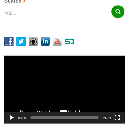
Search
検
検索…
索
:
動
画
プ
レ
ー
ヤ
ー
00:00
24:23