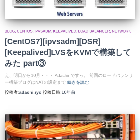
BLOG
CENTOS
IPVSADM
KEEPALIVED
LOAD BALANCER
NETWORK
[CentOS7][ipvsadm][DSR]
[Keepalived]LVSをKVMで構築して
みた part③
え、明日から10月・・・ Adachinですっ。 前回のロードバランサ
ー構築ブログはNATの設定まで
続きを読む
投稿者:
adachi.ryo
投稿日時:
10年
前