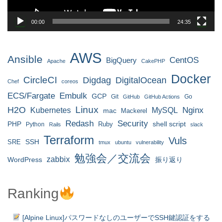
00:00
24:35
AWS
Ansible
CentOS
BigQuery
Apache
CakePHP
Docker
CircleCI
Digdag
DigitalOcean
Chef
coreos
ECS/Fargate
Embulk
GCP
Git
Go
GitHub
GitHub Actions
H2O
Linux
MySQL
Nginx
Kubernetes
mac
Mackerel
Redash
Security
PHP
Ruby
shell script
Python
Rails
slack
Terraform
Vuls
SRE
SSH
tmux
ubuntu
vulnerability
勉強会／交流会
zabbix
WordPress
振り返り
Ranking
[Alpine Linux]パスワードなしのユーザーでSSH鍵認証をする