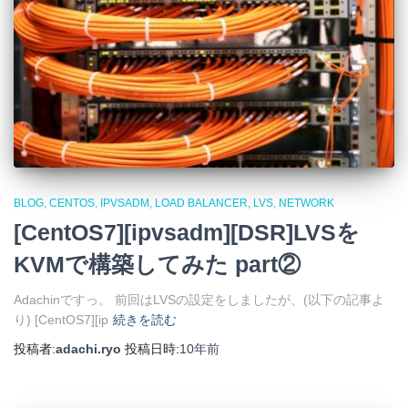
BLOG
CENTOS
IPVSADM
LOAD BALANCER
LVS
NETWORK
[CentOS7][ipvsadm][DSR]LVSを
KVMで構築してみた part②
Adachinですっ。 前回はLVSの設定をしましたが、(以下の記事よ
り) [CentOS7][ip
続きを読む
投稿者:
adachi.ryo
投稿日時:
10年
前