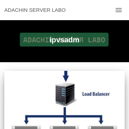
ADACHIN SERVER LABO
ナ
ビ
ゲ
ー
シ
ipvsadm
ョ
ン
を
切
り
替
え