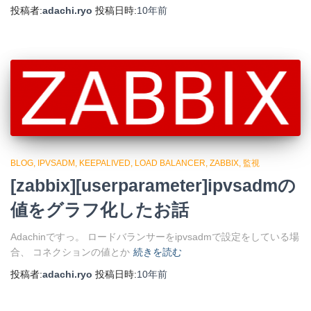
投稿者:
adachi.ryo
投稿日時:
10年
前
BLOG
IPVSADM
KEEPALIVED
LOAD BALANCER
ZABBIX
監視
[zabbix][userparameter]ipvsadmの
値をグラフ化したお話
Adachinですっ。 ロードバランサーをipvsadmで設定をしている場
合、 コネクションの値とか
続きを読む
投稿者:
adachi.ryo
投稿日時:
10年
前