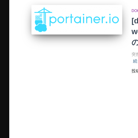
DO
[
w
の
突然
続
投