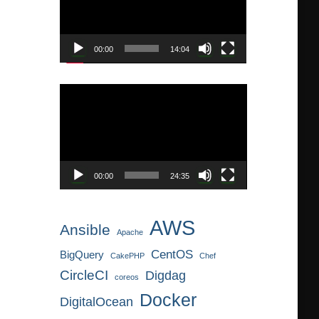
レ
ー
ヤ
00:00
14:04
ー
動
画
プ
レ
ー
ヤ
00:00
24:35
ー
AWS
Ansible
Apache
CentOS
BigQuery
CakePHP
Chef
CircleCI
Digdag
coreos
Docker
DigitalOcean