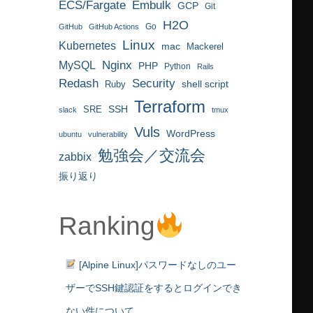
ECS/Fargate
Embulk
GCP
Git
H2O
Go
GitHub
GitHub Actions
Linux
Kubernetes
mac
Mackerel
MySQL
Nginx
PHP
Python
Rails
Redash
Security
Ruby
shell script
Terraform
SRE
SSH
slack
tmux
Vuls
WordPress
ubuntu
vulnerability
勉強会／交流会
zabbix
振り返り
Ranking
[Alpine Linux]パスワードなしのユー
ザーでSSH鍵認証をするとログインでき
ない件について