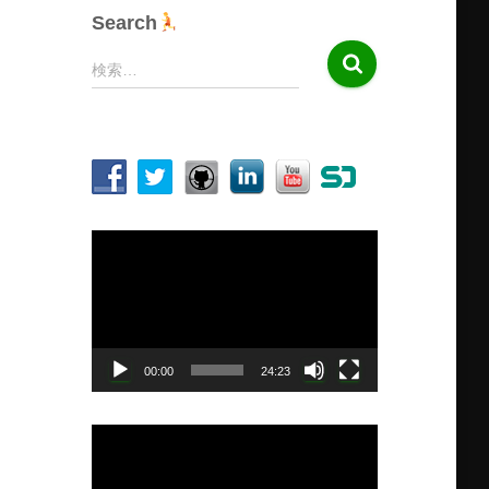
Search
検
検索…
索
:
動
画
プ
レ
ー
ヤ
00:00
24:23
ー
動
画
プ