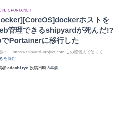
CKER
PORTAINER
docker][CoreOS]dockerホストを
eb管理できるshipyardが死んだ!?
でPortainerに移行した
の…. https://shipyard-project.com この際個人で使って
きを読む
稿者:
adachi.ryo
投稿日時:
8年
前