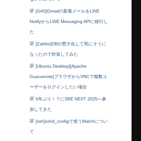
[GAS]Gmailの新着メールをLINE
NotifyからLINE Messaging APIに移行し
た
[Zabbix]DBが肥大化して死にそうに
なったので対策してみた
[Ubuntu Desktop][Apache
Guacamole]ブラウザからVNCで複数ユ
ーザーをログインしたい場合
5年ぶり！？にSRE NEXT 2025へ参
加してきた
[ssh]sshd_configで使うMatchについ
て