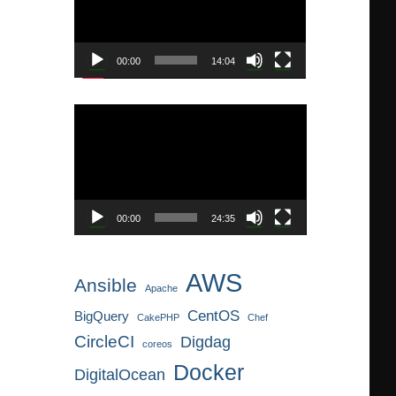
レ
ー
ヤ
00:00
14:04
ー
動
画
プ
レ
ー
ヤ
00:00
24:35
ー
AWS
Ansible
Apache
CentOS
BigQuery
CakePHP
Chef
CircleCI
Digdag
coreos
Docker
DigitalOcean