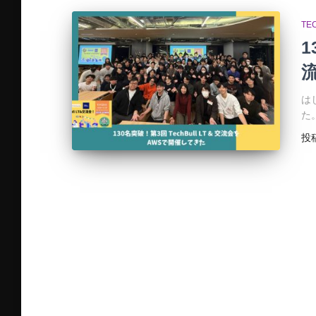
TE
1
は
た
投