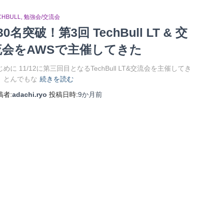
CHBULL
勉強会/交流会
30名突破！第3回 TechBull LT & 交
流会をAWSで主催してきた
じめに 11/12に第三回目となるTechBull LT&交流会を主催してき
。とんでもな
続きを読む
稿者:
adachi.ryo
投稿日時:
9か月
前