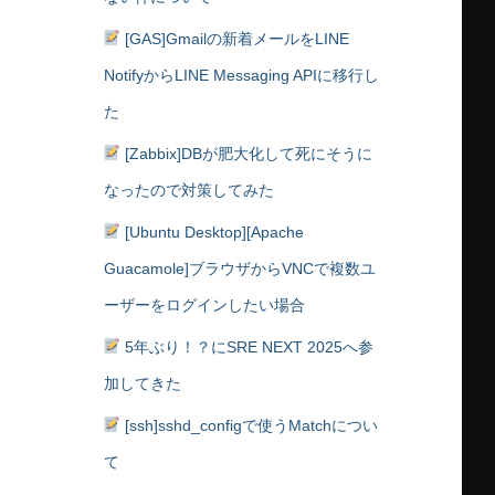
[GAS]Gmailの新着メールをLINE
NotifyからLINE Messaging APIに移行し
た
[Zabbix]DBが肥大化して死にそうに
なったので対策してみた
[Ubuntu Desktop][Apache
Guacamole]ブラウザからVNCで複数ユ
ーザーをログインしたい場合
5年ぶり！？にSRE NEXT 2025へ参
加してきた
[ssh]sshd_configで使うMatchについ
て