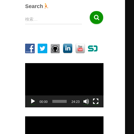
Search
検
検索…
索
:
動
画
プ
レ
ー
ヤ
00:00
24:23
ー
動
画
プ