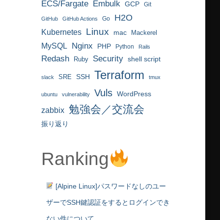
ECS/Fargate
Embulk
GCP
Git
H2O
Go
GitHub
GitHub Actions
Linux
Kubernetes
mac
Mackerel
MySQL
Nginx
PHP
Python
Rails
Redash
Security
Ruby
shell script
Terraform
SRE
SSH
slack
tmux
Vuls
WordPress
ubuntu
vulnerability
勉強会／交流会
zabbix
振り返り
Ranking
[Alpine Linux]パスワードなしのユー
ザーでSSH鍵認証をするとログインでき
ない件について