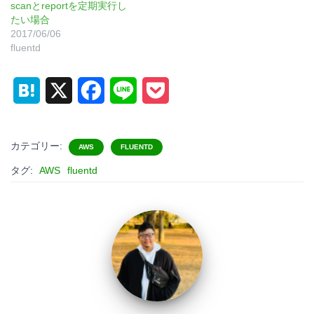
scanとreportを定期実行し
たい場合
2017/06/06
fluentd
H
X
F
L
P
a
a
i
o
t
c
n
c
カテゴリー:
AWS
FLUENTD
e
e
e
k
タグ:
AWS
fluentd
n
b
e
a
o
t
o
k