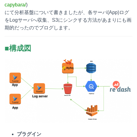
capybara/
)
e
e
e
k
にて分析基盤について書きましたが、各サーバ(App)ログ
n
b
e
をLogサーバへ収集、S3にシンクする方法があまりにも画
期的だったのでブログします。
a
o
t
o
■構成図
k
プラグイン