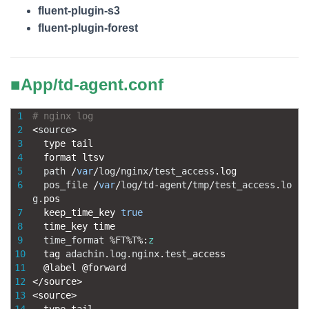
fluent-plugin-s3
fluent-plugin-forest
■App/td-agent.conf
1
# nginx log
2
<
source
>
3
type 
tail
4
format 
ltsv
5
path
/
var
/
log
/
nginx
/
test_access
.
log
6
pos_file
/
var
/
log
/
td
-
agent
/
tmp
/
test_access
.
lo
g
.
pos
7
keep_time_key 
true
8
time_key 
time
9
time_format
%
FT
%
T
%
:
z
10
tag 
adachin
.
log
.
nginx
.
test
_
access
11
@
label
@
forward
12
<
/
source
>
13
<
source
>
14
type
tail