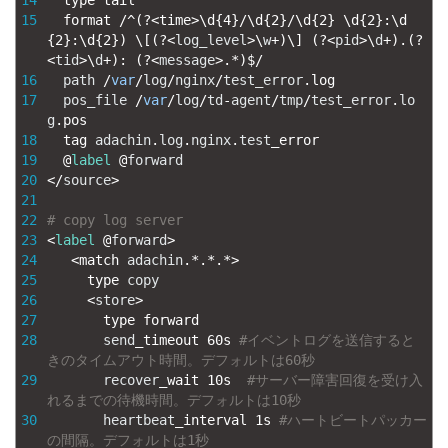
15
format
/
^
(
?
<
time
>
\
d
{
4
}
/
\
d
{
2
}
/
\
d
{
2
}
\
d
{
2
}
:
\
d
{
2
}
:
\
d
{
2
}
)
\
[
(
?
<
log_level
>
\
w
+
)
\
]
(
?
<
pid
>
\
d
+
)
.
(
?
<
tid
>
\
d
+
)
:
(
?
<
message
>
.
*
)
$
/
16
path
/
var
/
log
/
nginx
/
test_error
.
log
17
pos_file
/
var
/
log
/
td
-
agent
/
tmp
/
test_error
.
lo
g
.
pos
18
tag 
adachin
.
log
.
nginx
.
test
_
error
19
@
label
@
forward
20
<
/
source
>
21
22
# copy log server
23
<
label
@
forward
>
24
<
match 
adachin
.
*
.
*
.
*
>
25
type 
copy
26
<
store
>
27
type 
forward
28
send
_
timeout
60s
#イベントログを送信すると
きのタイムアウト時間。デフォルトは60秒
29
recover
_
wait
10s
#サーバー障害回復を受け入
れるまでの待機時間。デフォルトは10秒
30
heartbeat
_
interval
1s
#ハートビートパッカー
の間隔。デフォルトは1秒