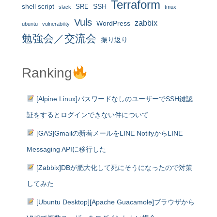
Terraform
shell script
SRE
SSH
slack
tmux
Vuls
zabbix
WordPress
ubuntu
vulnerability
勉強会／交流会
振り返り
Ranking
[Alpine Linux]パスワードなしのユーザーでSSH鍵認
証をするとログインできない件について
[GAS]Gmailの新着メールをLINE NotifyからLINE
Messaging APIに移行した
[Zabbix]DBが肥大化して死にそうになったので対策
してみた
[Ubuntu Desktop][Apache Guacamole]ブラウザから