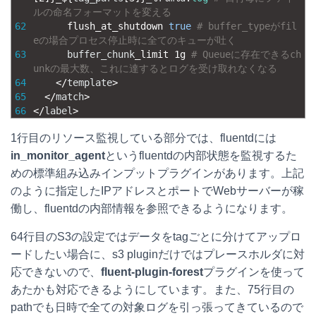
ルの命名フォーマットを変える
62
flush_at_shutdown 
true
# buffer_typeがfil
eの場合プロセス停止時に全てのキューが吐く
63
buffer_chunk
_
limit
1g
# Queueに存在できるch
unkの最大数、これに達するとログを受け取れなくなる
64
<
/
template
>
65
<
/
match
>
66
<
/
label
>
1行目のリソース監視している部分では、fluentdには
in_monitor_agent
というfluentdの内部状態を監視するた
めの標準組み込みインプットプラグインがあります。上記
のように指定したIPアドレスとポートでWebサーバーが稼
働し、fluentdの内部情報を参照できるようになります。
64行目のS3の設定ではデータをtagごとに分けてアップロ
ードしたい場合に、s3 pluginだけではプレースホルダに対
応できないので、
fluent-plugin-forest
プラグインを使って
あたかも対応できるようにしています。また、75行目の
pathでも日時で全ての対象ログを引っ張ってきているので