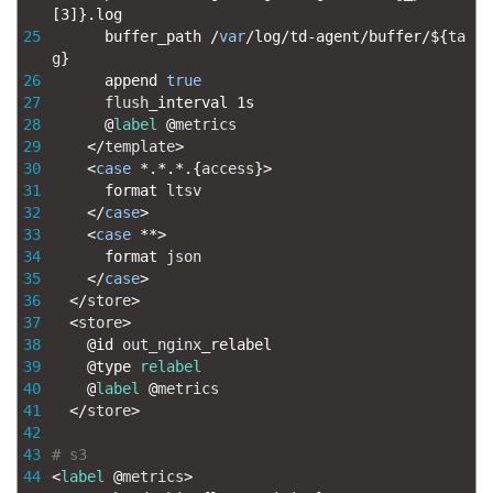
[
3
]
}
.
log
25
buffer_path
/
var
/
log
/
td
-
agent
/
buffer
/
$
{
ta
g
}
26
append 
true
27
flush
_
interval
1s
28
@
label
@
metrics
29
<
/
template
>
30
<
case
*
.
*
.
*
.
{
access
}
>
31
format 
ltsv
32
<
/
case
>
33
<
case
*
*
>
34
format 
json
35
<
/
case
>
36
<
/
store
>
37
<
store
>
38
@
id 
out_nginx
_
relabel
39
@
type 
relabel
40
@
label
@
metrics
41
<
/
store
>
42
43
# s3
44
<
label
@
metrics
>