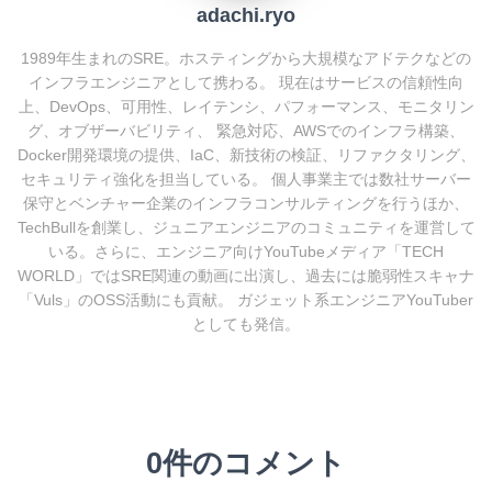
adachi.ryo
1989年生まれのSRE。ホスティングから大規模なアドテクなどの
インフラエンジニアとして携わる。 現在はサービスの信頼性向
上、DevOps、可用性、レイテンシ、パフォーマンス、モニタリン
グ、オブザーバビリティ、 緊急対応、AWSでのインフラ構築、
Docker開発環境の提供、IaC、新技術の検証、リファクタリング、
セキュリティ強化を担当している。 個人事業主では数社サーバー
保守とベンチャー企業のインフラコンサルティングを行うほか、
TechBullを創業し、ジュニアエンジニアのコミュニティを運営して
いる。さらに、エンジニア向けYouTubeメディア「TECH
WORLD」ではSRE関連の動画に出演し、過去には脆弱性スキャナ
「Vuls」のOSS活動にも貢献。 ガジェット系エンジニアYouTuber
としても発信。
0件のコメント