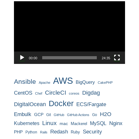
動
画
プ
レ
ー
ヤ
ー
00:00
24:35
AWS
Ansible
BigQuery
Apache
CakePHP
CircleCI
CentOS
Digdag
Chef
coreos
Docker
DigitalOcean
ECS/Fargate
H2O
Embulk
GCP
Git
Go
GitHub
GitHub Actions
Linux
MySQL
Nginx
Kubernetes
mac
Mackerel
Redash
Security
PHP
Ruby
Python
Rails