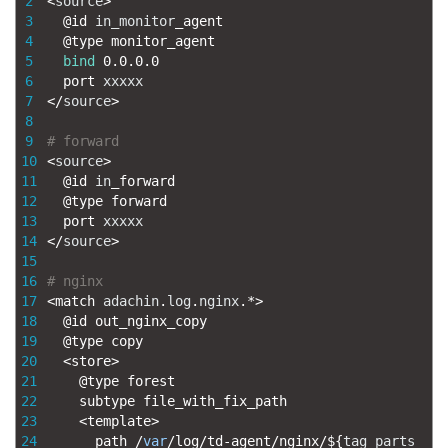
2
<
source
>
3
@
id 
in_monitor
_
agent
4
@
type 
monitor_agent
5
bind
0.0.0.0
6
port 
xxxxx
7
<
/
source
>
8
9
# forward
10
<
source
>
11
@
id 
in
_
forward
12
@
type 
forward
13
port 
xxxxx
14
<
/
source
>
15
16
# nginx
17
<
match 
adachin
.
log
.
nginx
.
*
>
18
@
id
out_nginx_copy
19
@
type
copy
20
<
store
>
21
@
type
forest
22
subtype
file_with_fix_path
23
<
template
>
24
path
/
var
/
log
/
td
-
agent
/
nginx
/
$
{
tag_parts