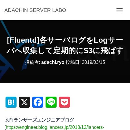
ADACHIN SERVER LABO
ナ
ビ
ゲ
ー
シ
[Fluentd]各サーバログをLogサー
ョ
ン
バへ収集して定期的にS3に飛ばす
を
切
投稿者:
adachi.ryo
投稿日:
2019/03/15
り
替
え
H
X
F
L
P
a
a
i
o
以前
ランサーズエンジニアブログ
t
c
n
c
(
https://engineer.blog.lancers.jp/2018/12/lancers-