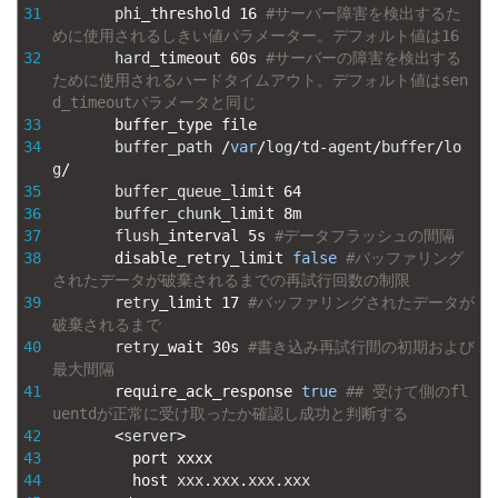
31
phi
_
threshold
16
#サーバー障害を検出するた
めに使用されるしきい値パラメーター。デフォルト値は16
32
hard
_
timeout
60s
#サーバーの障害を検出する
ために使用されるハードタイムアウト。デフォルト値はsen
d_timeoutパラメータと同じ
33
buffer_type 
file
34
buffer_path
/
var
/
log
/
td
-
agent
/
buffer
/
lo
g
/
35
buffer_queue
_
limit
64
36
buffer_chunk
_
limit
8m
37
flush
_
interval
5s
#データフラッシュの間隔
38
disable_retry_limit 
false
#バッファリング
されたデータが破棄されるまでの再試行回数の制限
39
retry
_
limit
17
#バッファリングされたデータが
破棄されるまで
40
retry
_
wait
30s
#書き込み再試行間の初期および
最大間隔
41
require_ack_response 
true
## 受けて側のfl
uentdが正常に受け取ったか確認し成功と判断する
42
<
server
>
43
port 
xxxx
44
host 
xxx
.
xxx
.
xxx
.
xxx