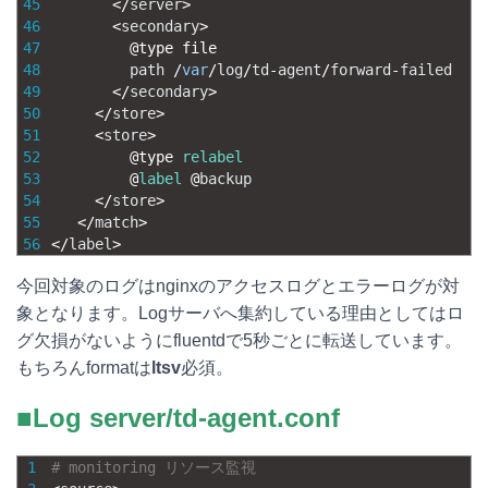
45
<
/
server
>
46
<
secondary
>
47
@
type 
file
48
path
/
var
/
log
/
td
-
agent
/
forward
-
failed
49
<
/
secondary
>
50
<
/
store
>
51
<
store
>
52
@
type 
relabel
53
@
label
@
backup
54
<
/
store
>
55
<
/
match
>
56
<
/
label
>
今回対象のログはnginxのアクセスログとエラーログが対
象となります。Logサーバへ集約している理由としてはロ
グ欠損がないようにfluentdで5秒ごとに転送しています。
もちろんformatは
ltsv
必須。
■Log server/td-agent.conf
1
# monitoring リソース監視