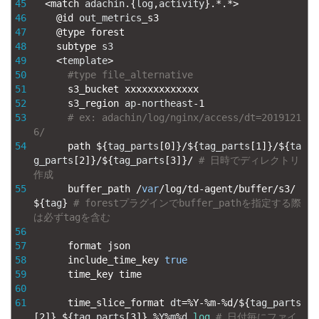
45
<
match 
adachin
.
{
log
,
activity
}
.
*
.
*
>
46
@
id 
out_metrics
_
s3
47
@
type 
forest
48
subtype 
s3
49
<
template
>
50
#type file_alternative
51
s3_bucket 
xxxxxxxxxxxxx
52
s3_region 
ap
-
northeast
-
1
53
# ex: adachin/log/nginx/access/dt=2019121
6/
54
path
$
{
tag_parts
[
0
]
}
/
$
{
tag_parts
[
1
]
}
/
$
{
ta
g_parts
[
2
]
}
/
$
{
tag_parts
[
3
]
}
/
# 日時でディレクトリ
作成
55
buffer_path
/
var
/
log
/
td
-
agent
/
buffer
/
s3
/
$
{
tag
}
# forestプラグインでbuffer_pathを指定する際
は必ずtagを含む
56
57
format 
json
58
include_time_key 
true
59
time_key 
time
60
61
time_slice_format 
dt
=
%
Y
-
%
m
-
%
d
/
$
{
tag_parts
[
2
]
}
_
$
{
tag_parts
[
3
]
}
_
%
Y
%
m
%
d
.
log
# 日付毎にファイ