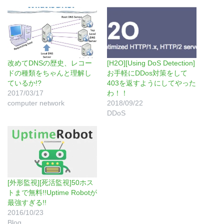
改めてDNSの歴史、レコー
[H2O][Using DoS Detection]
ドの種類をちゃんと理解し
お手軽にDDos対策をして
ているか!?
403を返すようにしてやった
2017/03/17
わ！！
computer network
2018/09/22
DDoS
[外形監視][死活監視]50ホス
トまで無料!!Uptime Robotが
最強すぎる!!
2016/10/23
Blog