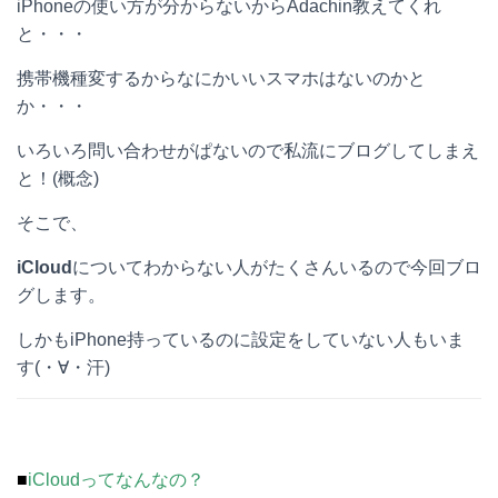
iPhoneの使い方が分からないからAdachin教えてくれ
e
e
e
k
と・・・
n
b
e
携帯機種変するからなにかいいスマホはないのかと
a
o
t
か・・・
o
いろいろ問い合わせがぱないので私流にブログしてしまえ
と！(概念)
k
そこで、
iCloud
についてわからない人がたくさんいるので今回ブロ
グします。
しかもiPhone持っているのに設定をしていない人もいま
す(・∀・汗)
■
iCloudってなんなの？