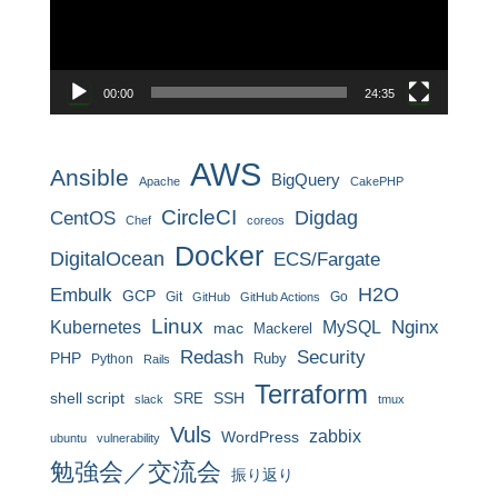
ヤ
ー
00:00
24:35
AWS
Ansible
BigQuery
Apache
CakePHP
CircleCI
CentOS
Digdag
Chef
coreos
Docker
DigitalOcean
ECS/Fargate
H2O
Embulk
GCP
Git
Go
GitHub
GitHub Actions
Linux
MySQL
Nginx
Kubernetes
mac
Mackerel
Redash
Security
PHP
Ruby
Python
Rails
Terraform
shell script
SRE
SSH
slack
tmux
Vuls
zabbix
WordPress
ubuntu
vulnerability
勉強会／交流会
振り返り