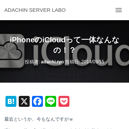
ADACHIN SERVER LABO
ナ
ビ
ゲ
ー
シ
iPhoneのiCloudって一体なんな
ョ
ン
の！？
を
切
投稿者:
adachi.ryo
投稿日:
2014/09/15
り
替
え
H
X
F
L
P
a
a
i
o
最近というか、今もなんですがｗ
t
c
n
c