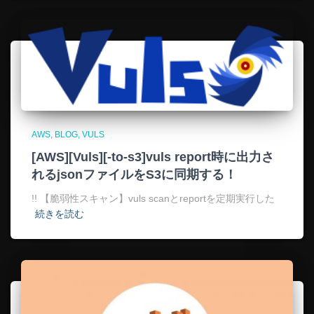
AWS
BLOG
VULS
[AWS][Vuls][-to-s3]vuls report時に出力さ
れるjsonファイルをS3に同期する！
!! 【脆弱性スキャン】vuls scanとreportを定期実行した
続きを読む