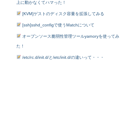
上に動かなくてハマった！
[KVM]ゲストのディスク容量を拡張してみる
[ssh]sshd_configで使うMatchについて
オープンソース脆弱性管理ツールyamoryを使ってみ
た！
/etc/rc.d/init.d/と/etc/init.d/の違いって・・・