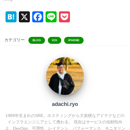
H
X
F
L
P
a
a
i
o
t
c
n
c
カテゴリー:
BLOG
IOS
IPHONE
e
e
e
k
n
b
e
a
o
t
o
k
adachi.ryo
1989年生まれのSRE。ホスティングから大規模なアドテクなどの
インフラエンジニアとして携わる。 現在はサービスの信頼性向
上、DevOps、可用性、レイテンシ、パフォーマンス、モニタリン