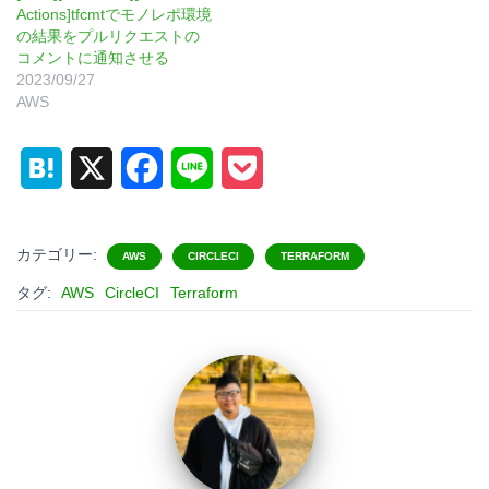
Actions]tfcmtでモノレポ環境
の結果をプルリクエストの
コメントに通知させる
2023/09/27
AWS
H
X
F
L
P
a
a
i
o
t
c
n
c
カテゴリー:
AWS
CIRCLECI
TERRAFORM
e
e
e
k
タグ:
AWS
CircleCI
Terraform
n
b
e
a
o
t
o
k