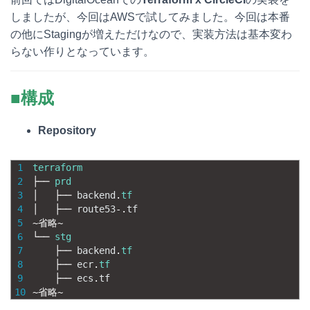
しましたが、今回はAWSで試してみました。今回は本番
の他にStagingが増えただけなので、実装方法は基本変わ
らない作りとなっています。
■構成
Repository
1
terraform
2
├──
prd
3
│  
├──
backend
.
tf
4
│  
├──
route53
-
.
tf
5
~
省略
~
6
└──
stg
7
├──
backend
.
tf
8
├──
ecr
.
tf
9
├──
ecs
.
tf
10
~
省略
~