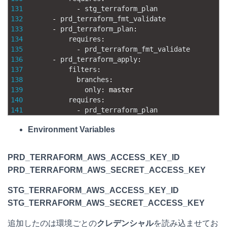
131
-
stg_terraform_plan
132
-
prd_terraform_fmt_validate
133
-
prd_terraform_plan
:
134
requires
:
135
-
prd_terraform_fmt_validate
136
-
prd_terraform_apply
:
137
filters
:
138
branches
:
139
only
:
master
140
requires
:
141
-
prd_terraform_plan
Environment Variables
PRD_TERRAFORM_AWS_ACCESS_KEY_ID
PRD_TERRAFORM_AWS_SECRET_ACCESS_KEY
STG_TERRAFORM_AWS_ACCESS_KEY_ID
STG_TERRAFORM_AWS_SECRET_ACCESS_KEY
追加したのは環境ごとの
クレデンシャル
を読み込ませてお