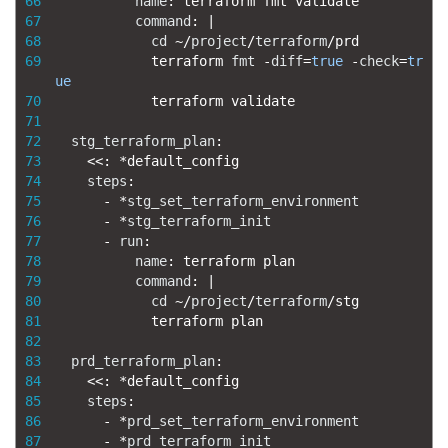
66
name
:
terraform 
fmt 
validate
67
command
:
|
68
cd
~
/
project
/
terraform
/
prd
69
terraform 
fmt
-
diff
=
true
-
check
=
tr
ue
70
terraform 
validate
71
72
stg_terraform_plan
:
73
<<
:
*
default_config
74
steps
:
75
-
*
stg_set_terraform_environment
76
-
*
stg_terraform_init
77
-
run
:
78
name
:
terraform 
plan
79
command
:
|
80
cd
~
/
project
/
terraform
/
stg
81
terraform 
plan
82
83
prd_terraform_plan
:
84
<<
:
*
default_config
85
steps
:
86
-
*
prd_set_terraform_environment
87
-
*
prd_terraform_init