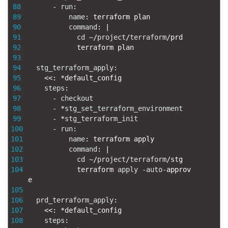
88
-
run
:
89
name
:
terraform 
plan
90
command
:
|
91
cd
~
/
project
/
terraform
/
prd
92
terraform 
plan
93
94
stg_terraform_apply
:
95
<<
:
*
default_config
96
steps
:
97
-
checkout
98
-
*
stg_set_terraform_environment
99
-
*
stg_terraform_init
100
-
run
:
101
name
:
terraform 
apply
102
command
:
|
103
cd
~
/
project
/
terraform
/
stg
104
terraform 
apply
-
auto
-
approv
e            
105
106
prd_terraform_apply
:
107
<<
:
*
default_config
108
steps
: