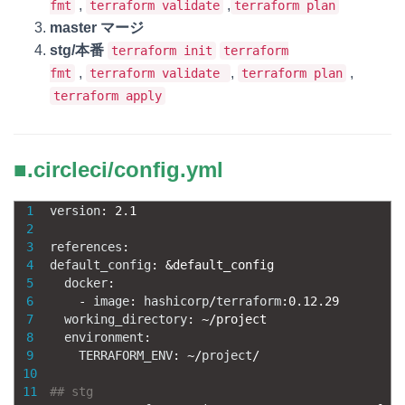
,
,
fmt
terraform validate
terraform plan
master マージ
stg/本番
terraform init
terraform
,
,
,
fmt
terraform validate
terraform plan
terraform apply
■.circleci/config.yml
1
version
:
2.1
2
3
references
:
4
default_config
:
&
default_config
5
docker
:
6
-
image
:
hashicorp
/
terraform
:
0.12.29
7
working_directory
:
~
/
project
8
environment
:
9
TERRAFORM_ENV
:
~
/
project
/
10
11
## stg