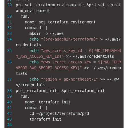
29
prd_set_terraform_environment
:
&
prd_set_terraf
orm_environment
30
run
:
31
name
:
set 
terraform 
environment
32
command
:
|
33
mkdir
-
p
~
/
.
aws
34
echo
"[prd-adachin-terraform]"
>
~
/
.
aws
/
credentials
35
echo
"aws_access_key_id = ${PRD_TERRAFOR
M_AWS_ACCESS_KEY_ID}"
>>
~
/
.
aws
/
credentials
36
echo
"aws_secret_access_key = ${PRD_TERR
AFORM_AWS_SECRET_ACCESS_KEY}"
>>
~
/
.
aws
/
creden
tials
37
echo
"region = ap-northeast-1"
>>
~
/
.
aw
s
/
credentials
38
prd_terraform_init
:
&
prd_terraform_init
39
run
:
40
name
:
terraform 
init
41
command
:
|
42
cd
~
/
project
/
terraform
/
prd
43
terraform 
init
44