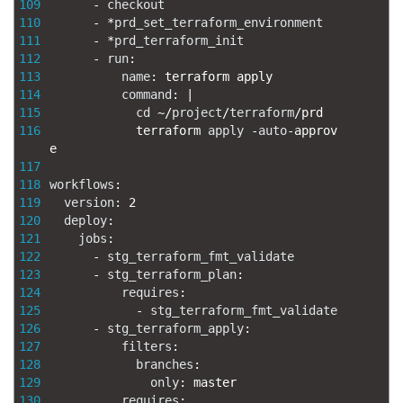
109
-
checkout
110
-
*
prd_set_terraform_environment
111
-
*
prd_terraform_init
112
-
run
:
113
name
:
terraform 
apply
114
command
:
|
115
cd
~
/
project
/
terraform
/
prd
116
terraform 
apply
-
auto
-
approv
e            
117
118
workflows
:
119
version
:
2
120
deploy
:
121
jobs
:
122
-
stg_terraform_fmt_validate
123
-
stg_terraform_plan
:
124
requires
:
125
-
stg_terraform_fmt_validate
126
-
stg_terraform_apply
:
127
filters
:
128
branches
:
129
only
:
master
130
requires
: