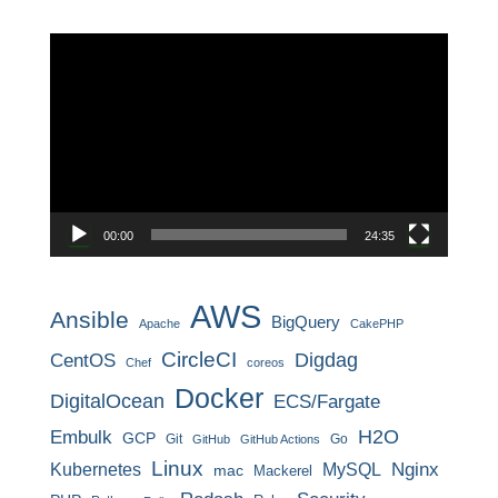
動
画
プ
レ
ー
ヤ
ー
00:00
24:35
AWS
Ansible
BigQuery
Apache
CakePHP
CircleCI
CentOS
Digdag
Chef
coreos
Docker
DigitalOcean
ECS/Fargate
H2O
Embulk
GCP
Git
Go
GitHub
GitHub Actions
Linux
MySQL
Nginx
Kubernetes
mac
Mackerel