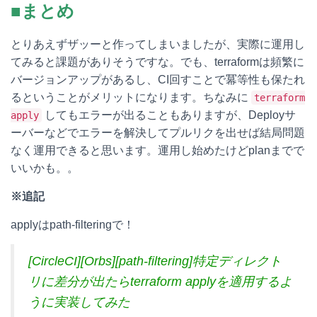
■まとめ
とりあえずザッーと作ってしまいましたが、実際に運用し
てみると課題がありそうですな。でも、terraformは頻繁に
バージョンアップがあるし、CI回すことで冪等性も保たれ
るということがメリットになります。ちなみに
terraform
してもエラーが出ることもありますが、Deployサ
apply
ーバーなどでエラーを解決してプルリクを出せば結局問題
なく運用できると思います。運用し始めたけどplanまでで
いいかも。。
※追記
applyはpath-filteringで！
[CircleCI][Orbs][path-filtering]特定ディレクト
リに差分が出たらterraform applyを適用するよ
うに実装してみた