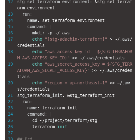
12
stg_set_terraform_environment
:
&
stg_set_terraf
orm_environment
13
run
:
14
name
:
set 
terraform 
environment
15
command
:
|
16
mkdir
-
p
~
/
.
aws
17
echo
"[stg-adachin-terraform]"
>
~
/
.
aws
/
credentials
18
echo
"aws_access_key_id = ${STG_TERRAFOR
M_AWS_ACCESS_KEY_ID}"
>>
~
/
.
aws
/
credentials
19
echo
"aws_secret_access_key = ${STG_TERR
AFORM_AWS_SECRET_ACCESS_KEY}"
>>
~
/
.
aws
/
creden
tials
20
echo
"region = ap-northeast-1"
>>
~
/
.
aw
s
/
credentials
21
stg_terraform_init
:
&
stg_terraform_init
22
run
:
23
name
:
terraform 
init
24
command
:
|
25
cd
~
/
project
/
terraform
/
stg
26
terraform 
init
27
28
## Prd