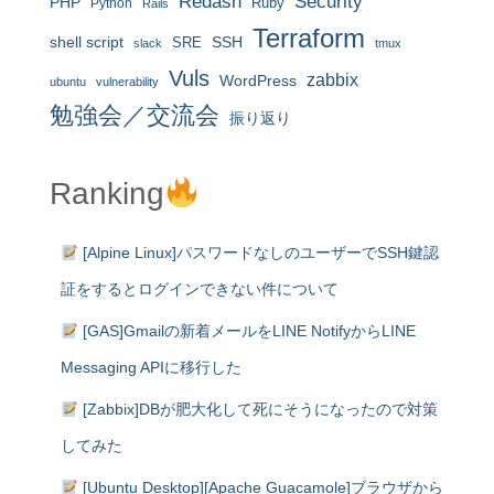
Redash
Security
PHP
Ruby
Python
Rails
Terraform
shell script
SRE
SSH
slack
tmux
Vuls
zabbix
WordPress
ubuntu
vulnerability
勉強会／交流会
振り返り
Ranking
[Alpine Linux]パスワードなしのユーザーでSSH鍵認
証をするとログインできない件について
[GAS]Gmailの新着メールをLINE NotifyからLINE
Messaging APIに移行した
[Zabbix]DBが肥大化して死にそうになったので対策
してみた
[Ubuntu Desktop][Apache Guacamole]ブラウザから