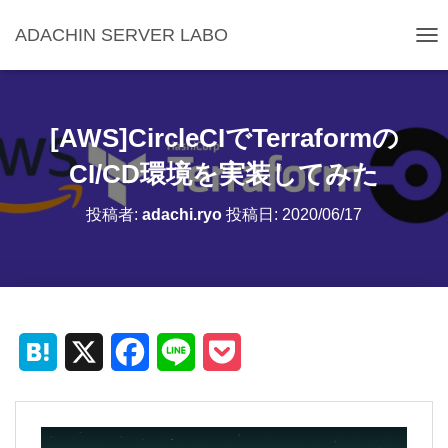
ADACHIN SERVER LABO
ナ
ビ
ゲ
ー
シ
[AWS]CircleCIでTerraformの
ョ
ン
CI/CD環境を実装してみた
を
切
投稿者:
adachi.ryo
投稿日:
2020/06/17
り
替
え
H
X
F
L
P
a
a
i
o
t
c
n
c