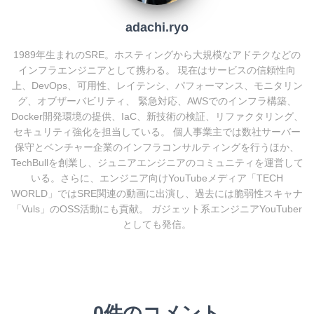
adachi.ryo
1989年生まれのSRE。ホスティングから大規模なアドテクなどの
インフラエンジニアとして携わる。 現在はサービスの信頼性向
上、DevOps、可用性、レイテンシ、パフォーマンス、モニタリン
グ、オブザーバビリティ、 緊急対応、AWSでのインフラ構築、
Docker開発環境の提供、IaC、新技術の検証、リファクタリング、
セキュリティ強化を担当している。 個人事業主では数社サーバー
保守とベンチャー企業のインフラコンサルティングを行うほか、
TechBullを創業し、ジュニアエンジニアのコミュニティを運営して
いる。さらに、エンジニア向けYouTubeメディア「TECH
WORLD」ではSRE関連の動画に出演し、過去には脆弱性スキャナ
「Vuls」のOSS活動にも貢献。 ガジェット系エンジニアYouTuber
としても発信。
0件のコメント