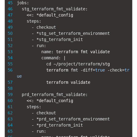
45
jobs
:
46
stg_terraform_fmt_validate
:
47
<<
:
*
default_config
48
steps
:
49
-
checkout
50
-
*
stg_set_terraform_environment
51
-
*
stg_terraform_init
52
-
run
:
53
name
:
terraform 
fmt 
validate
54
command
:
|
55
cd
~
/
project
/
terraform
/
stg
56
terraform 
fmt
-
diff
=
true
-
check
=
tr
ue
57
terraform 
validate
58
59
prd_terraform_fmt_validate
:
60
<<
:
*
default_config
61
steps
:
62
-
checkout
63
-
*
prd_set_terraform_environment
64
-
*
prd_terraform_init
65
-
run
: