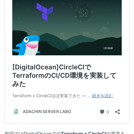
e
e
e
k
n
b
e
a
o
t
o
k
前回ではDigitalOceanでの
Terraform x CircleCI
の実装を