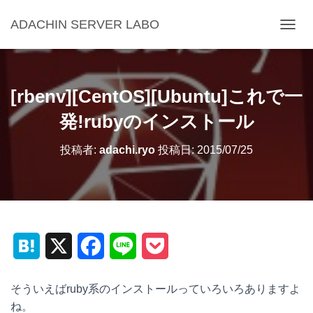
ADACHIN SERVER LABO
ナ
ビ
ゲ
ー
シ
[rbenv][CentOS][Ubuntu]これで一
ョ
ン
発!rubyのインストール
を
切
投稿者:
adachi.ryo
投稿日:
2015/07/25
り
替
え
H
X
F
L
P
a
a
i
o
そういえばruby系のインストールっていろいろありますよ
t
c
n
c
ね。