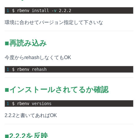
1
$
rbenv 
install
-
v
2.2.2
環境に合わせてバージョン指定して下さいな
■再読み込み
今度からrehashしなくてもOK
1
$
rbenv 
rehash
■インストールされてるか確認
1
$
rbenv 
versions
2.2.2と書いてあればOK
■2.2.2を反映