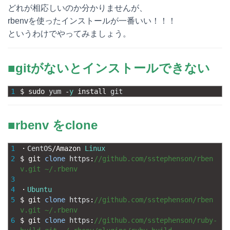
どれが相応しいのか分かりませんが、
e
e
e
k
rbenvを使ったインストールが一番いい！！！
n
b
e
というわけでやってみましょう。
a
o
t
■gitがないとインストールできない
o
k
1
$
sudo 
yum
-
y
install 
git
■rbenv をclone
1
・
CentOS
/
Amazon 
Linux
2
$
git 
clone
https
:
//github.com/sstephenson/rben
v.git ~/.rbenv
3
4
・
Ubuntu
5
$
git 
clone
https
:
//github.com/sstephenson/rben
v.git ~/.rbenv
6
$
git 
clone
https
:
//github.com/sstephenson/ruby-