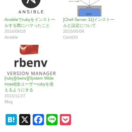
Ansibleでrubyをインストー
[Chef-Server 11]インストー
ルする際にハマったこと
ルと設定について
2016/08/18
2015/05/04
Ansible
CentOS
[ruby][rbenv][System Wide
Install]全ユーザーrubyを使
えるようにする
2015/11/27
Blog
H
X
F
L
P
a
a
i
o