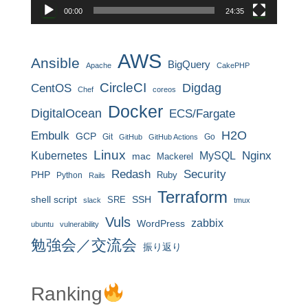
00:00
24:35
AWS
Ansible
BigQuery
Apache
CakePHP
CircleCI
CentOS
Digdag
Chef
coreos
Docker
DigitalOcean
ECS/Fargate
H2O
Embulk
GCP
Git
Go
GitHub
GitHub Actions
Linux
MySQL
Nginx
Kubernetes
mac
Mackerel
Redash
Security
PHP
Ruby
Python
Rails
Terraform
shell script
SRE
SSH
slack
tmux
Vuls
zabbix
WordPress
ubuntu
vulnerability
勉強会／交流会
振り返り
Ranking