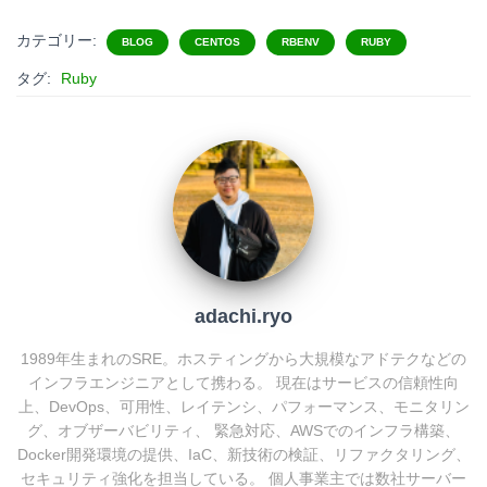
t
c
n
c
カテゴリー:
BLOG
CENTOS
RBENV
RUBY
e
e
e
k
タグ:
Ruby
n
b
e
a
o
t
o
k
adachi.ryo
1989年生まれのSRE。ホスティングから大規模なアドテクなどの
インフラエンジニアとして携わる。 現在はサービスの信頼性向
上、DevOps、可用性、レイテンシ、パフォーマンス、モニタリン
グ、オブザーバビリティ、 緊急対応、AWSでのインフラ構築、
Docker開発環境の提供、IaC、新技術の検証、リファクタリング、
セキュリティ強化を担当している。 個人事業主では数社サーバー