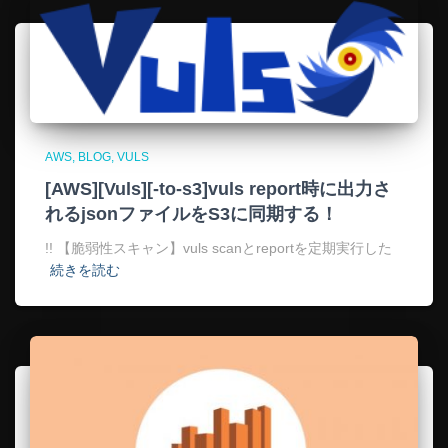
AWS
BLOG
VULS
[AWS][Vuls][-to-s3]vuls report時に出力さ
れるjsonファイルをS3に同期する！
!! 【脆弱性スキャン】vuls scanとreportを定期実行した
続きを読む