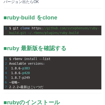
バージョン出たらOK
■ruby-build をclone
1
$
git 
clone
https
:
//github.com/sstephenson/ruby-
build.git ~/.rbenv/plugins/ruby-build
■ruby 最新版を確認する
1
$
rbenv 
install
--
list
2
Available 
versions
:
3
1.8.6
-
p383
4
1.8.6
-
p420
5
1.8.7
-
p249
6
~
省略
~
7
2.2.2
→最新はこいつだ
■rubyのインストール