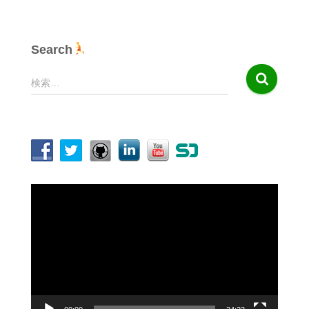
Search
検
検索…
索
:
動
画
プ
レ
ー
ヤ
ー