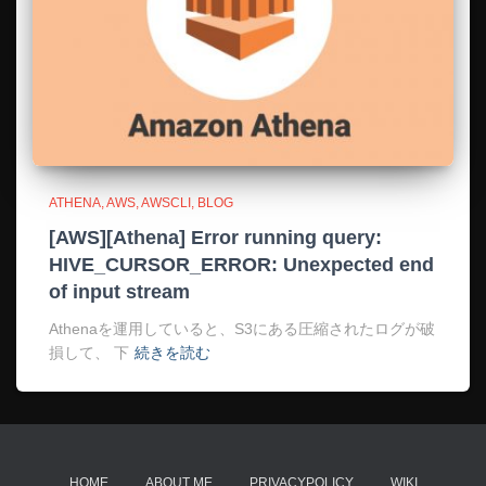
ATHENA
AWS
AWSCLI
BLOG
[AWS][Athena] Error running query:
HIVE_CURSOR_ERROR: Unexpected end
of input stream
Athenaを運用していると、S3にある圧縮されたログが破
損して、 下
続きを読む
HOME
ABOUT ME
PRIVACYPOLICY
WIKI