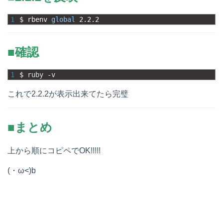
1
$
rbenv 
global
2.2.2
■確認
1
$
ruby
-
v
これで2.2.2が表示出来てたら完璧
■まとめ
上から順にコピペでOK!!!!!
(・ω<)b