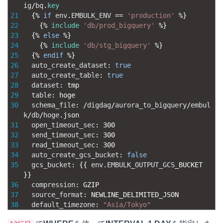
ig
/
bq
.
key
21
{
%
if
env
.
EMBULK_ENV
==
'production'
%
}
22
{
%
include
'db/prod_bigquery'
%
}
23
{
%
else
%
}
24
{
%
include
'db/stg_bigquery'
%
}
25
{
%
endif
%
}
26
auto_create_dataset
:
true
27
auto_create_table
:
true
28
dataset
:
tmp
29
table
:
hoge
30
schema_file
:
/
digdag
/
aurora_to_bigquery
/
embul
k
/
db
/
hoge
.
json
31
open_timeout_sec
:
300
32
send_timeout_sec
:
300
33
read_timeout_sec
:
300
34
auto_create_gcs_bucket
:
false
35
gcs_bucket
:
{
{
env
.
EMBULK_OUTPUT_GCS
_
BUCKET
}
}
36
compression
:
GZIP
37
source_format
:
NEWLINE_DELIMITED_JSON
38
default_timezone
:
"Asia/Tokyo"