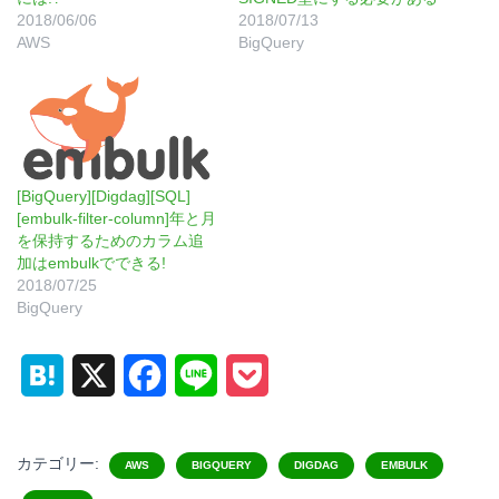
2018/06/06
2018/07/13
AWS
BigQuery
[BigQuery][Digdag][SQL]
[embulk-filter-column]年と月
を保持するためのカラム追
加はembulkでできる!
2018/07/25
BigQuery
H
X
F
L
P
a
a
i
o
t
c
n
c
カテゴリー:
AWS
BIGQUERY
DIGDAG
EMBULK