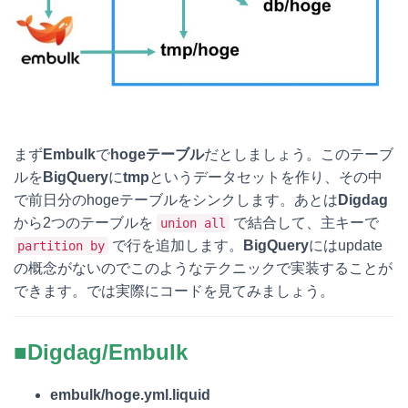
まず
Embulk
で
hogeテーブル
だとしましょう。このテーブ
ルを
BigQuery
に
tmp
というデータセットを作り、その中
で前日分のhogeテーブルをシンクします。あとは
Digdag
から2つのテーブルを
で結合して、主キーで
union all
で行を追加します。
BigQuery
にはupdate
partition by
の概念がないのでこのようなテクニックで実装することが
できます。では実際にコードを見てみましょう。
■Digdag/Embulk
embulk/hoge.yml.liquid