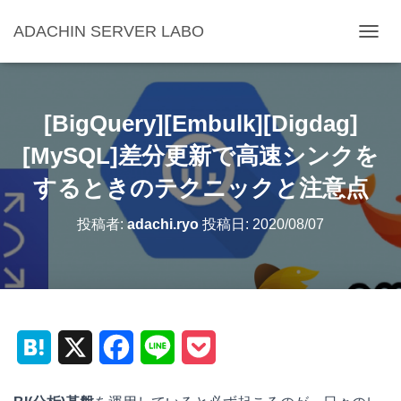
ADACHIN SERVER LABO
ナ
ビ
ゲ
ー
シ
[BigQuery][Embulk][Digdag]
ョ
ン
[MySQL]差分更新で高速シンクを
を
するときのテクニックと注意点
切
り
替
投稿者:
adachi.ryo
投稿日:
2020/08/07
え
H
X
F
L
P
a
a
i
o