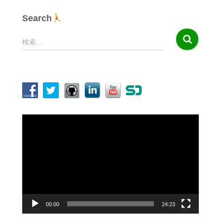
Search
検
検索…
索
:
動
画
プ
レ
ー
ヤ
ー
00:00
24:23