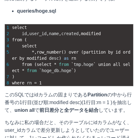
queries/hoge.sql
1
select
2
id
,
user_id
,
name
,
created
,
modified
3
from
(
4
select
5
        *
,
row_number
(
)
over
(
partition 
by 
id 
ord
er 
by 
modified 
desc
)
as
rn
6
from
(
select *
from
`
tmp
.
hoge
`
union 
all 
sel
ect *
from
`
hoge_db
.
hoge
`
)
7
)
8
where 
rn
=
1
このSQLではidカラムの固まりである
Partition
の中から行
番号の1行目(並び順:modified desc)(1行目:rn = 1 )を抽出し
て、
union all
で
前日差分と全データを結合
しています。
ちなみに私の場合だと、そのテーブルにidカラムがなく、
user_idカラムで差分更新しようとしていたのでユーザー
に対して、1レコードしか作られなくなる＝レコード消え