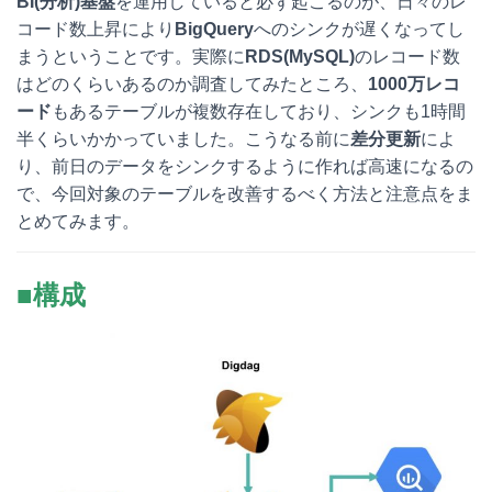
BI(分析)基盤
を運用していると必ず起こるのが、日々のレ
t
c
n
c
コード数上昇により
BigQuery
へのシンクが遅くなってし
まうということです。実際に
RDS(MySQL)
のレコード数
e
e
e
k
はどのくらいあるのか調査してみたところ、
1000万レコ
n
b
e
ード
もあるテーブルが複数存在しており、シンクも1時間
半くらいかかっていました。こうなる前に
差分更新
によ
a
o
t
り、前日のデータをシンクするように作れば高速になるの
o
で、今回対象のテーブルを改善するべく方法と注意点をま
とめてみます。
k
■構成