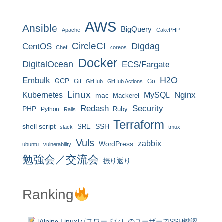
AWS
Ansible
BigQuery
Apache
CakePHP
CircleCI
CentOS
Digdag
Chef
coreos
Docker
DigitalOcean
ECS/Fargate
H2O
Embulk
GCP
Git
Go
GitHub
GitHub Actions
Linux
MySQL
Nginx
Kubernetes
mac
Mackerel
Redash
Security
PHP
Ruby
Python
Rails
Terraform
shell script
SRE
SSH
slack
tmux
Vuls
zabbix
WordPress
ubuntu
vulnerability
勉強会／交流会
振り返り
Ranking
[Alpine Linux]パスワードなしのユーザーでSSH鍵認