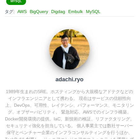
e
e
e
k
MYSQL
タグ:
AWS
BigQuery
Digdag
Embulk
MySQL
n
b
e
a
o
t
o
k
adachi.ryo
1989年生まれのSRE。ホスティングから大規模なアドテクなどの
インフラエンジニアとして携わる。 現在はサービスの信頼性向
上、DevOps、可用性、レイテンシ、パフォーマンス、モニタリン
グ、オブザーバビリティ、 緊急対応、AWSでのインフラ構築、
Docker開発環境の提供、IaC、新技術の検証、リファクタリング、
セキュリティ強化を担当している。 個人事業主では数社サーバー
保守とベンチャー企業のインフラコンサルティングを行うほか、