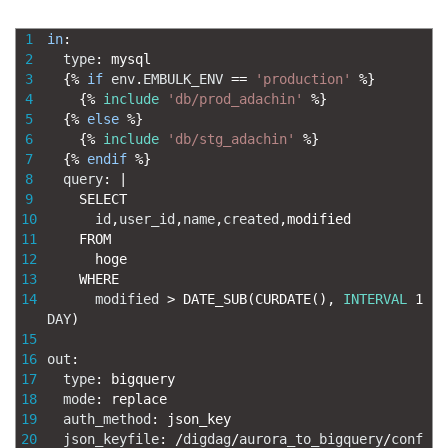
1
in
:
2
type
:
mysql
3
{
%
if
env
.
EMBULK_ENV
==
'production'
%
}
4
{
%
include
'db/prod_adachin'
%
}
5
{
%
else
%
}
6
{
%
include
'db/stg_adachin'
%
}
7
{
%
endif
%
}
8
query
:
|
9
SELECT
10
id
,
user_id
,
name
,
created
,
modified
11
FROM
12
hoge
13
WHERE
14
modified
>
DATE_SUB
(
CURDATE
(
)
,
INTERVAL
1
DAY
)
15
16
out
:
17
type
:
bigquery
18
mode
:
replace
19
auth_method
:
json_key
20
json_keyfile
:
/
digdag
/
aurora_to_bigquery
/
conf