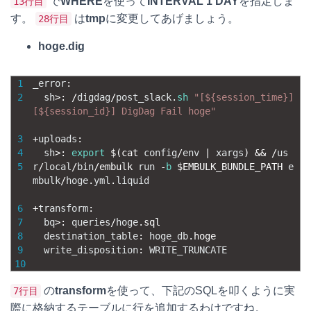
で
WHERE
を使って
INTERVAL 1 DAY
を指定しま
13行目
す。
は
tmp
に変更してあげましょう。
28行目
hoge.dig
1
_error
:
2
sh
>
:
/
digdag
/
post_slack
.
sh
"[${session_time}]
[${session_id}] DigDag Fail hoge"
3
+
uploads
:
4
sh
>
:
export
$
(
cat 
config
/
env
|
xargs
)
&&
/
us
5
r
/
local
/
bin
/
embulk 
run
-
b
$
EMBULK_BUNDLE_PATH 
e
mbulk
/
hoge
.
yml
.
liquid
6
+
transform
:
7
bq
>
:
queries
/
hoge
.
sql
8
destination_table
:
hoge_db
.
hoge
9
write_disposition
:
WRITE_TRUNCATE
10
の
transform
を使って、下記のSQLを叩くように実
7行目
際に格納するテーブルに行を追加するわけですね。