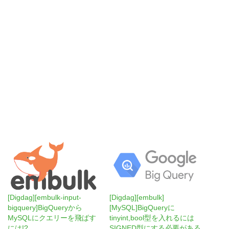
[Digdag][embulk-input-
[Digdag][embulk]
bigquery]BigQueryから
[MySQL]BigQueryに
MySQLにクエリーを飛ばす
tinyint,bool型を入れるには
には!?
SIGNED型にする必要がある