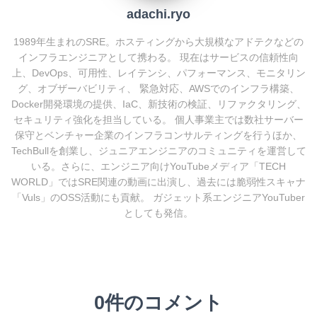
adachi.ryo
1989年生まれのSRE。ホスティングから大規模なアドテクなどの
インフラエンジニアとして携わる。 現在はサービスの信頼性向
上、DevOps、可用性、レイテンシ、パフォーマンス、モニタリン
グ、オブザーバビリティ、 緊急対応、AWSでのインフラ構築、
Docker開発環境の提供、IaC、新技術の検証、リファクタリング、
セキュリティ強化を担当している。 個人事業主では数社サーバー
保守とベンチャー企業のインフラコンサルティングを行うほか、
TechBullを創業し、ジュニアエンジニアのコミュニティを運営して
いる。さらに、エンジニア向けYouTubeメディア「TECH
WORLD」ではSRE関連の動画に出演し、過去には脆弱性スキャナ
「Vuls」のOSS活動にも貢献。 ガジェット系エンジニアYouTuber
としても発信。
0件のコメント