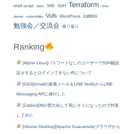
Terraform
shell script
SRE
SSH
slack
tmux
Vuls
zabbix
WordPress
ubuntu
vulnerability
勉強会／交流会
振り返り
Ranking
[Alpine Linux]パスワードなしのユーザーでSSH鍵認
証をするとログインできない件について
[GAS]Gmailの新着メールをLINE NotifyからLINE
Messaging APIに移行した
[Zabbix]DBが肥大化して死にそうになったので対策
してみた
[Ubuntu Desktop][Apache Guacamole]ブラウザから