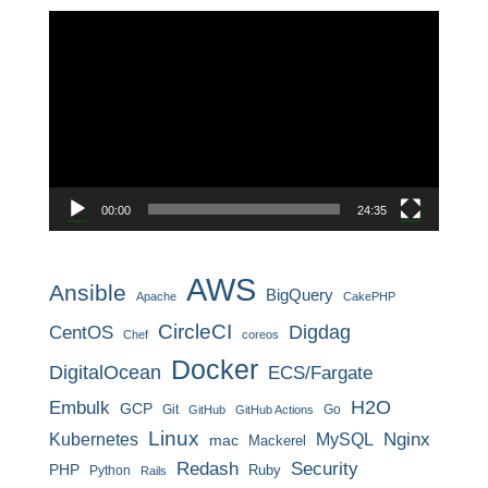
動
画
プ
レ
ー
ヤ
ー
00:00
24:35
AWS
Ansible
BigQuery
Apache
CakePHP
CircleCI
CentOS
Digdag
Chef
coreos
Docker
DigitalOcean
ECS/Fargate
H2O
Embulk
GCP
Git
Go
GitHub
GitHub Actions
Linux
MySQL
Nginx
Kubernetes
mac
Mackerel
Redash
Security
PHP
Ruby
Python
Rails