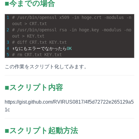
■今までの場合
1
# /usr/bin/openssl x509 -in hoge.crt -modulus -n
oout > CRT.txt  
2
# /usr/bin/openssl rsa -in hoge.key -modulus -no
out > KEY.txt 
3
# diff CRT.txt KEY.txt
4
↑なにもエラーでなかったら
OK
5
# rm CRT.txt KEY.txt
この作業をスクリプト化してみます。
■スクリプト内容
https://gist.github.com/RVIRUS0817/4f5d72722e265129a5
1c
■スクリプト起動方法