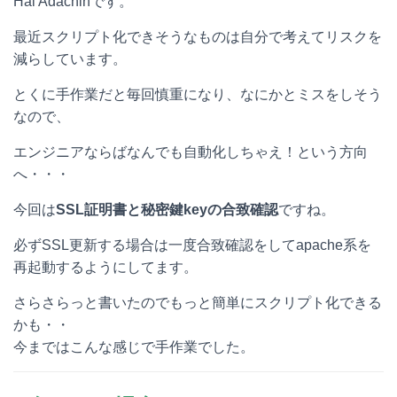
Hai Adachinです。
t
c
n
c
最近スクリプト化できそうなものは自分で考えてリスクを
e
e
e
k
減らしています。
n
b
e
とくに手作業だと毎回慎重になり、なにかとミスをしそう
a
o
t
なので、
o
エンジニアならばなんでも自動化しちゃえ！という方向
へ・・・
k
今回は
SSL証明書と秘密鍵keyの合致確認
ですね。
必ずSSL更新する場合は一度合致確認をしてapache系を
再起動するようにしてます。
さらさらっと書いたのでもっと簡単にスクリプト化できる
かも・・
今まではこんな感じで手作業でした。