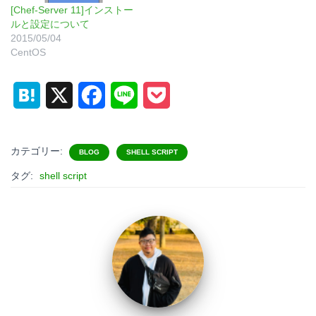
[Chef-Server 11]インストー
ルと設定について
2015/05/04
CentOS
H
X
F
L
P
a
a
i
o
t
c
n
c
カテゴリー:
BLOG
SHELL SCRIPT
e
e
e
k
タグ:
shell script
n
b
e
a
o
t
o
k