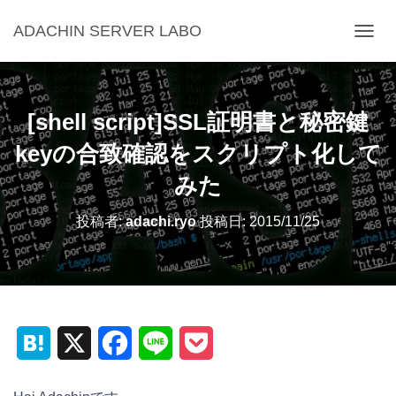
ADACHIN SERVER LABO
ナ
ビ
ゲ
ー
シ
[shell script]SSL証明書と秘密鍵
ョ
ン
keyの合致確認をスクリプト化して
を
みた
切
り
替
投稿者:
adachi.ryo
投稿日:
2015/11/25
え
H
X
F
L
P
a
a
i
o