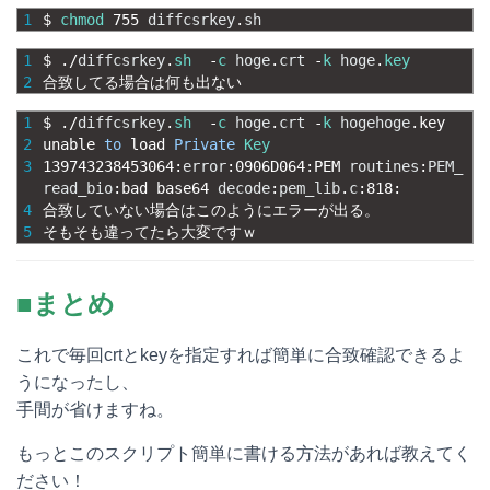
1
$
chmod
755
diffcsrkey
.
sh
1
$
.
/
diffcsrkey
.
sh
-
c
hoge
.
crt
-
k
hoge
.
key
2
合致してる場合は何も出ない
1
$
.
/
diffcsrkey
.
sh
-
c
hoge
.
crt
-
k
hogehoge
.
key
2
unable 
to
load 
Private
Key
3
139743238453064
:
error
:
0906D064
:
PEM 
routines
:
PEM_
read_bio
:
bad 
base64 
decode
:
pem_lib
.
c
:
818
:
4
合致していない場合はこのようにエラーが出る。
5
そもそも違ってたら大変ですｗ
■まとめ
これで毎回crtとkeyを指定すれば簡単に合致確認できるよ
うになったし、
手間が省けますね。
もっとこのスクリプト簡単に書ける方法があれば教えてく
ださい！