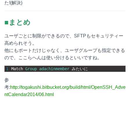
た!(解決)
■まとめ
ユーザごとに制限ができるので、SFTPもセキュリティー
高められそう。
他にもポートだけじゃなく、ユーザグループも指定できる
ので、ここらへんは使い分けるといいですね。
1
Match 
Group
adachinmember
みたいに
参
考:
http://togakushi.bitbucket.org/build/html/OpenSSH_Adve
ntCalendar2014/06.html