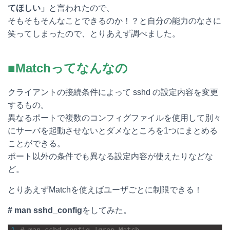
てほしい」
と言われたので、
e
e
e
k
そもそもそんなことできるのか！？と自分の能力のなさに
n
b
e
笑ってしまったので、とりあえず調べました。
a
o
t
■Matchってなんなの
o
k
クライアントの接続条件によって sshd の設定内容を変更
するもの。
異なるポートで複数のコンフィグファイルを使用して別々
にサーバを起動させないとダメなところを1つにまとめる
ことができる。
ポート以外の条件でも異なる設定内容が使えたりなどな
ど。
とりあえずMatchを使えばユーザごとに制限できる！
# man sshd_config
をしてみた。