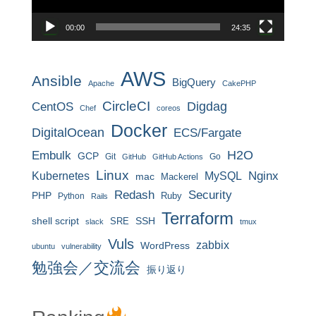
00:00
24:35
AWS
Ansible
BigQuery
Apache
CakePHP
CircleCI
CentOS
Digdag
Chef
coreos
Docker
DigitalOcean
ECS/Fargate
H2O
Embulk
GCP
Git
Go
GitHub
GitHub Actions
Linux
MySQL
Nginx
Kubernetes
mac
Mackerel
Redash
Security
PHP
Ruby
Python
Rails
Terraform
shell script
SRE
SSH
slack
tmux
Vuls
zabbix
WordPress
ubuntu
vulnerability
勉強会／交流会
振り返り