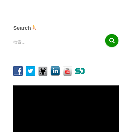
Search
検
検索…
索
:
動
画
プ
レ
ー
ヤ
ー