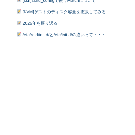
[ssh]sshd_configで使うMatchについて
[KVM]ゲストのディスク容量を拡張してみる
2025年を振り返る
/etc/rc.d/init.d/と/etc/init.d/の違いって・・・