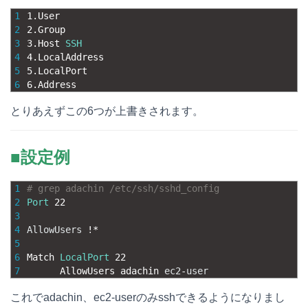
1
1.User
2
2.Group
3
3.Host
SSH
4
4.LocalAddress
5
5.LocalPort
6
6.Address
とりあえずこの6つが上書きされます。
■設定例
1
# grep adachin /etc/ssh/sshd_config
2
Port
22
3
4
AllowUsers
!
*
5
6
Match 
LocalPort
22
7
AllowUsers 
adachin 
ec2
-
user
これでadachin、ec2-userのみsshできるようになりまし