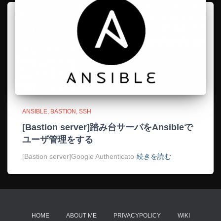
ANSIBLE
BASTION
SSH
[Bastion server]踏み台サーバをAnsibleで
ユーザ管理をする
[Bastion server]Google Authenticato
続きを読む
HOME
ABOUT ME
PRIVACYPOLICY
WIKI