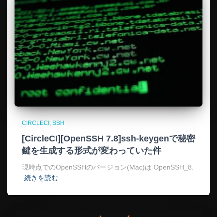
CIRCLECI
SSH
[CircleCI][OpenSSH 7.8]ssh-keygenで秘密
鍵を生成する形式が変わっていた件
現時点でのOpenSSHのバージョン(Mac)は OpenSSH_8.
続きを読む