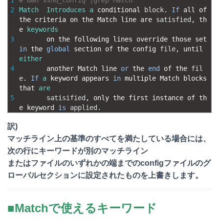
1
# man sshd_config |grep Match
2
Match
Introduces
a
conditional 
block
.
If
all 
of 
the 
criteria 
on 
the 
Match 
line 
are 
satisfied
,
th
e 
keywords
3
on 
the 
following 
lines 
override 
those 
set 
in
the 
global
section 
of 
the 
config 
file
,
until 
either
4
another 
Match 
line 
or
the 
end
of 
the 
fil
e
.
If
a
keyword 
appears 
in
multiple 
Match 
blocks 
that 
are
5
satisified
,
only 
the 
first 
instance 
of 
th
e 
keyword 
is
applied
.
訳)
マッチライン上の基準のすべてを満たしている場合には、
次の行にキーワードが別のマッチライン
またはファイルのいずれかの端までのconfigファイルのグ
ローバルセクションに設定されたものを上書きします。
■Matchで使えるキーワード