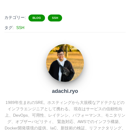
a
a
i
o
t
c
n
c
カテゴリー:
BLOG
SSH
e
e
e
k
タグ:
SSH
n
b
e
a
o
t
o
k
adachi.ryo
1989年生まれのSRE。ホスティングから大規模なアドテクなどの
インフラエンジニアとして携わる。 現在はサービスの信頼性向
上、DevOps、可用性、レイテンシ、パフォーマンス、モニタリン
グ、オブザーバビリティ、 緊急対応、AWSでのインフラ構築、
Docker開発環境の提供、IaC、新技術の検証、リファクタリング、