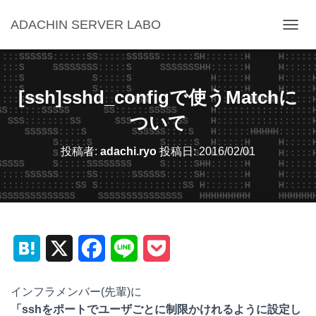
ADACHIN SERVER LABO
ナ
ビ
ゲ
ー
シ
[ssh]sshd_configで使うMatchに
ョ
ン
ついて
を
切
投稿者:
adachi.ryo
投稿日:
2016/02/01
り
替
え
H
X
F
L
P
a
a
i
o
インフラメンバー(先輩)に
t
c
n
c
「sshをポートでユーザごとに制限かけれるように設定し