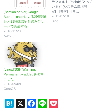
デフォルトでsshdが入って
います [システム環境設
定]→[共有]→[サ…
[Bastion server]Google
2013/07/18
Authenticatorによる2段階認
Blog
証とSSH鍵認証を踏み台サ
ーバで実装する
2018/11/23
AWS
[Linux][SSH]Warning:
Permanently addedをダマ
ラした
2015/09/09
CentOS
H
X
F
L
P