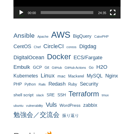
ー
00:00
24:35
AWS
Ansible
BigQuery
Apache
CakePHP
CircleCI
CentOS
Digdag
Chef
coreos
Docker
DigitalOcean
ECS/Fargate
H2O
Embulk
GCP
Git
Go
GitHub
GitHub Actions
Linux
MySQL
Nginx
Kubernetes
mac
Mackerel
Redash
Security
PHP
Ruby
Python
Rails
Terraform
shell script
SRE
SSH
slack
tmux
Vuls
zabbix
WordPress
ubuntu
vulnerability
勉強会／交流会
振り返り