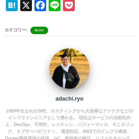
H
X
F
L
P
a
a
i
o
t
c
n
c
カテゴリー:
BLOG
e
e
e
k
n
b
e
a
o
t
o
k
adachi.ryo
1989年生まれのSRE。ホスティングから大規模なアドテクなどの
インフラエンジニアとして携わる。 現在はサービスの信頼性向
上、DevOps、可用性、レイテンシ、パフォーマンス、モニタリン
グ、オブザーバビリティ、 緊急対応、AWSでのインフラ構築、
Docker開発環境の提供、IaC、新技術の検証、リファクタリング、