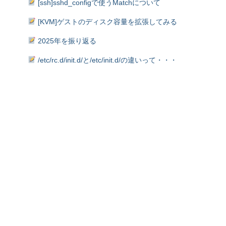
[ssh]sshd_configで使うMatchについて
[KVM]ゲストのディスク容量を拡張してみる
2025年を振り返る
/etc/rc.d/init.d/と/etc/init.d/の違いって・・・