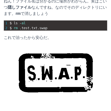
ねん！ファイル名は分かるのに場所がわからん。実はこい
n
b
e
つ
隠しファイル
なんですね。なのでそのディレクトリにい
ます。
rm
で消しましょう
a
o
t
1
$
ls
-
al
o
2
$
rm
.
test
.
txt
.
swap
k
これで治ったから安心だ。