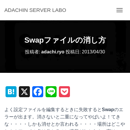
ADACHIN SERVER LABO
ナ
ビ
ゲ
ー
シ
Swapファイルの消し方
ョ
ン
投稿者:
adachi.ryo
投稿日:
2013/04/30
を
切
り
替
え
H
X
F
L
P
a
a
i
o
よく設定ファイルを編集するときに失敗すると
Swap
のエ
t
c
n
c
ラーが出ます。消さないと二重になってやばいよ！てき
な・・・・しかも消せとか言われる・・・・場所はどこや
e
e
e
k