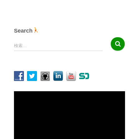
Search
検
検索…
索
:
動
画
プ
レ
ー
ヤ
ー