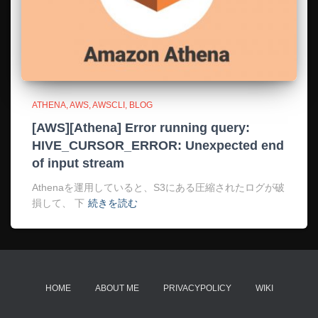
ATHENA
AWS
AWSCLI
BLOG
[AWS][Athena] Error running query:
HIVE_CURSOR_ERROR: Unexpected end
of input stream
Athenaを運用していると、S3にある圧縮されたログが破
損して、 下
続きを読む
HOME
ABOUT ME
PRIVACYPOLICY
WIKI