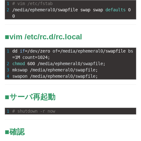
1
# vim /etc/fstab
2
/
media
/
ephemeral0
/
swapfile 
swap 
swap 
defaults
0
0
■vim /etc/rc.d/rc.local
1
dd 
if
=
/
dev
/
zero 
of
=
/
media
/
ephemeral0
/
swapfile 
bs
=
1M
count
=
1024
;
2
chmod
600
/
media
/
ephemeral0
/
swapfile
;
3
mkswap
/
media
/
ephemeral0
/
swapfile
;
4
swapon
/
media
/
ephemeral0
/
swapfile
;
■サーバ再起動
1
# shutdown -r now
■確認