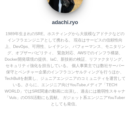
k
adachi.ryo
1989年生まれのSRE。ホスティングから大規模なアドテクなどの
インフラエンジニアとして携わる。 現在はサービスの信頼性向
上、DevOps、可用性、レイテンシ、パフォーマンス、モニタリン
グ、オブザーバビリティ、 緊急対応、AWSでのインフラ構築、
Docker開発環境の提供、IaC、新技術の検証、リファクタリング、
セキュリティ強化を担当している。 個人事業主では数社サーバー
保守とベンチャー企業のインフラコンサルティングを行うほか、
TechBullを創業し、ジュニアエンジニアのコミュニティを運営して
いる。さらに、エンジニア向けYouTubeメディア「TECH
WORLD」ではSRE関連の動画に出演し、過去には脆弱性スキャナ
「Vuls」のOSS活動にも貢献。 ガジェット系エンジニアYouTuber
としても発信。