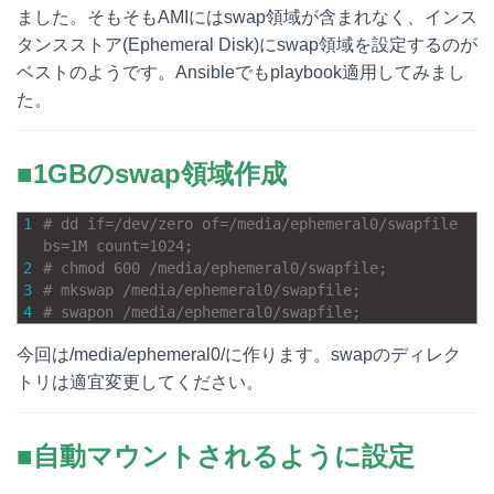
ました。そもそもAMIにはswap領域が含まれなく、インス
e
e
e
k
タンスストア(Ephemeral Disk)にswap領域を設定するのが
n
b
e
ベストのようです。Ansibleでもplaybook適用してみまし
た。
a
o
t
o
■1GBのswap領域作成
k
1
# dd if=/dev/zero of=/media/ephemeral0/swapfile 
bs=1M count=1024;
2
# chmod 600 /media/ephemeral0/swapfile;
3
# mkswap /media/ephemeral0/swapfile;
4
# swapon /media/ephemeral0/swapfile;
今回は/media/ephemeral0/に作ります。swapのディレク
トリは適宜変更してください。
■自動マウントされるように設定