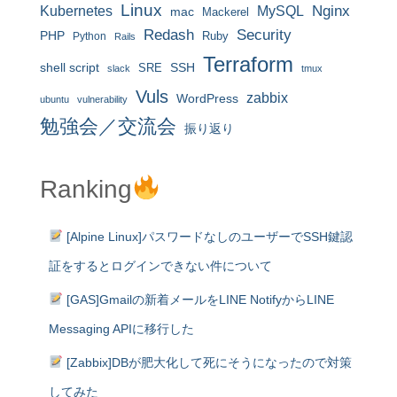
Linux
MySQL
Nginx
Kubernetes
mac
Mackerel
Redash
Security
PHP
Ruby
Python
Rails
Terraform
shell script
SRE
SSH
slack
tmux
Vuls
zabbix
WordPress
ubuntu
vulnerability
勉強会／交流会
振り返り
Ranking
[Alpine Linux]パスワードなしのユーザーでSSH鍵認
証をするとログインできない件について
[GAS]Gmailの新着メールをLINE NotifyからLINE
Messaging APIに移行した
[Zabbix]DBが肥大化して死にそうになったので対策
してみた