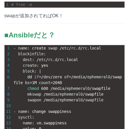
1
# free -m
swapが追加されてればOK！
■Ansibleだと？
1
-
name
:
create 
swap
/
etc
/
rc
.
d
/
rc
.
local
2
blockinfile
:
3
dest
:
/
etc
/
rc
.
d
/
rc
.
local
4
create
:
yes
5
block
:
|
6
dd 
if
=
/
dev
/
zero 
of
=
/
media
/
ephemeral0
/
swap
file 
bs
=
1M
count
=
2048
7
chmod
600
/
media
/
ephemeral0
/
swapfile
8
mkswap
/
media
/
ephemeral0
/
swapfile
9
swapon
/
media
/
ephemeral0
/
swapfile
10
11
-
name
:
change 
swappiness
12
sysctl
:
13
name
:
vm
.
swappiness
14
value
:
0