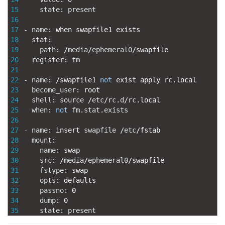
15
state
:
present
16
17
-
name
:
when 
swapfile1 
exists
18
stat
:
19
path
:
/
media
/
ephemeral0
/
swapfile
20
register
:
fm
21
22
-
name
:
/
swapfile1 
not
exist 
apply 
rc
.
local
23
become_user
:
root
24
shell
:
source
/
etc
/
rc
.
d
/
rc
.
local
25
when
:
not
fm
.
stat
.
exists
26
27
-
name
:
insert 
swapfile
/
etc
/
fstab
28
mount
:
29
name
:
swap
30
src
:
/
media
/
ephemeral0
/
swapfile
31
fstype
:
swap
32
opts
:
defaults
33
passno
:
0
34
dump
:
0
35
state
:
present