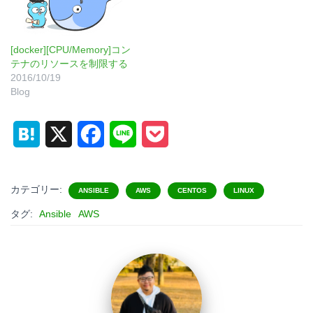
[docker][CPU/Memory]コン
テナのリソースを制限する
2016/10/19
Blog
H
X
F
L
P
a
a
i
o
t
c
n
c
カテゴリー:
ANSIBLE
AWS
CENTOS
LINUX
e
e
e
k
タグ:
Ansible
AWS
n
b
e
a
o
t
o