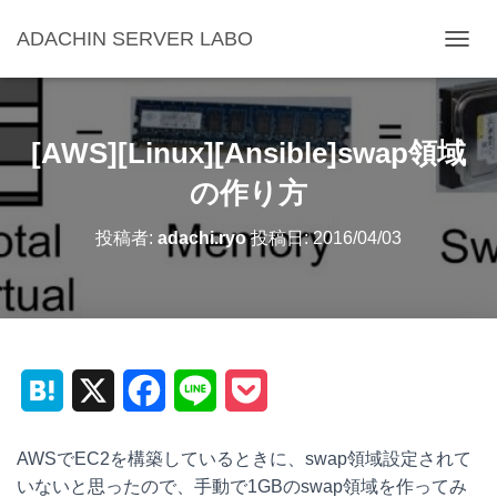
ADACHIN SERVER LABO
ナ
ビ
ゲ
ー
シ
[AWS][Linux][Ansible]swap領域
ョ
ン
の作り方
を
切
投稿者:
adachi.ryo
投稿日:
2016/04/03
り
替
え
H
X
F
L
P
a
a
i
o
AWSでEC2を構築しているときに、swap領域設定されて
t
c
n
c
いないと思ったので、手動で1GBのswap領域を作ってみ