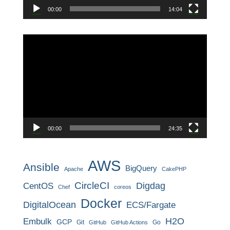
00:00
14:04
動
画
プ
レ
ー
ヤ
ー
00:00
24:35
AWS
Ansible
BigQuery
Apache
CakePHP
CircleCI
CentOS
Digdag
Chef
coreos
Docker
DigitalOcean
ECS/Fargate
H2O
Embulk
GCP
Git
Go
GitHub
GitHub Actions