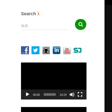
Search
検
検索…
索
:
動
画
プ
レ
ー
ヤ
00:00
24:23
ー
動