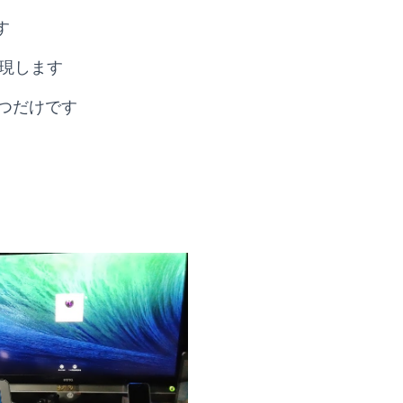
す
出現します
つだけです