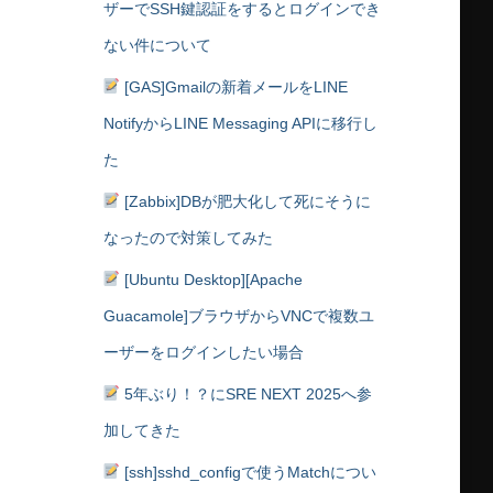
ザーでSSH鍵認証をするとログインでき
ない件について
[GAS]Gmailの新着メールをLINE
NotifyからLINE Messaging APIに移行し
た
[Zabbix]DBが肥大化して死にそうに
なったので対策してみた
[Ubuntu Desktop][Apache
Guacamole]ブラウザからVNCで複数ユ
ーザーをログインしたい場合
5年ぶり！？にSRE NEXT 2025へ参
加してきた
[ssh]sshd_configで使うMatchについ