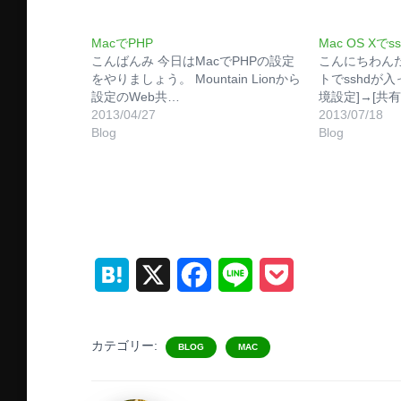
MacでPHP
Mac OS X
こんばんみ 今日はMacでPHPの設定
こんにちわんた
をやりましょう。 Mountain Lionから
トでsshdが
設定のWeb共…
境設定]→[共有
2013/04/27
2013/07/18
Blog
Blog
H
X
F
L
P
a
a
i
o
t
c
n
c
カテゴリー:
BLOG
MAC
e
e
e
k