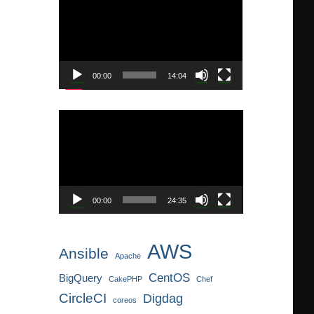
画
プ
レ
ー
ヤ
00:00
14:04
ー
動
画
プ
レ
ー
ヤ
00:00
24:35
ー
AWS
Ansible
Apache
CentOS
BigQuery
CakePHP
Chef
CircleCI
Digdag
coreos