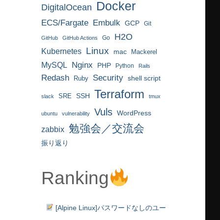
Docker
DigitalOcean
ECS/Fargate
Embulk
GCP
Git
H2O
Go
GitHub
GitHub Actions
Linux
Kubernetes
mac
Mackerel
MySQL
Nginx
PHP
Python
Rails
Redash
Security
Ruby
shell script
Terraform
SRE
SSH
slack
tmux
Vuls
WordPress
ubuntu
vulnerability
勉強会／交流会
zabbix
振り返り
Ranking
[Alpine Linux]パスワードなしのユー