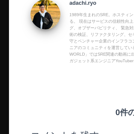
adachi.ryo
n
b
e
a
o
t
1989年生まれのSRE。ホステ
る。 現在はサービスの信頼性向上
o
グ、オブザーバビリティ、 緊急対応
術の検証、リファクタリング、セ
k
守とベンチャー企業のインフラコン
ニアのコミュニティを運営している。
WORLD」ではSRE関連の動画に
ガジェット系エンジニアYouTub
0件