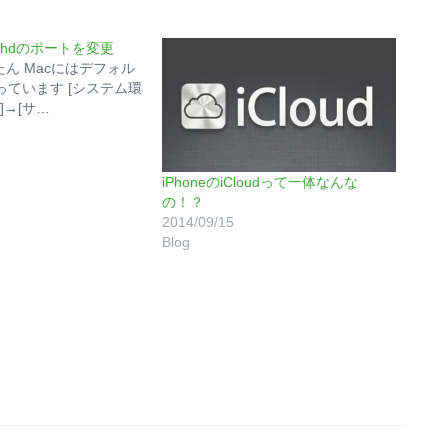
でsshdのポートを変更
ん Macにはデフォル
入っています [システム環
]→[サ…
iPhoneのiCloudって一体なんな
の！？
2014/09/15
Blog