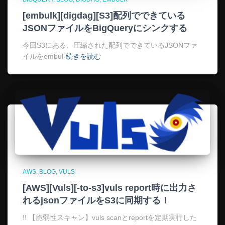
[embulk][digdag][S3]配列でできている
JSONファイルをBigQueryにシンクする
今回S3にある、圧縮された配列でできているJSONファ
イルをembul
続きを読む
AWS
BLOG
VULS
[AWS][Vuls][-to-s3]vuls report時に出力さ
れるjsonファイルをS3に同期する！
!! 【脆弱性スキャン】vuls scanとreportを定期実行した