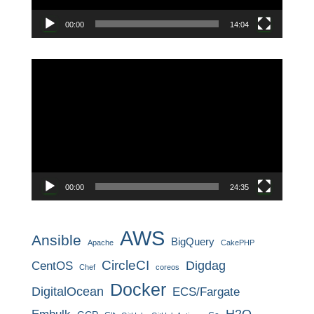
00:00
14:04
動
画
プ
レ
ー
ヤ
ー
00:00
24:35
AWS
Ansible
BigQuery
Apache
CakePHP
CircleCI
CentOS
Digdag
Chef
coreos
Docker
DigitalOcean
ECS/Fargate
H2O