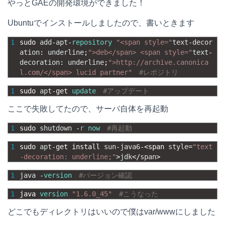
やっとGAEの開発環境ができました！
e
e
e
k
Ubuntuでインストールしましたので、書いときます
n
b
e
1
sudo 
add
-
apt
-
repository
"<span style="
text
-
decor
a
o
t
ation
:
underline
;
">deb</span> <span style="
text
-
decoration
:
underline
;
">http://archive.canonica
o
l.com/</span> lucid partner"
#レポジトリ
k
1
sudo 
apt
-
get 
update
#アップデート
ここで失敗してたので、サーバ自体を再起動
1
sudo 
shutdown
-
r
now
#再起動
1
sudo 
apt
-
get 
install 
sun
-
java6
-
<
span 
style
=
"text
-decoration: underline;"
>
jdk
<
/
span
>
1
java
-
version
#バージョン確認
1
java 
version
"1.6.0_45"
#こうなった
どこでもディレクトリはいいので僕はvar/wwwにしました