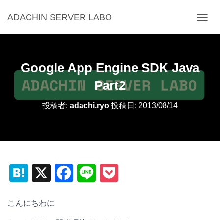
ADACHIN SERVER LABO
ナ
ビ
ゲ
ー
シ
Google App Engine SDK Java
ョ
ン
Part2
を
切
投稿者:
adachi.ryo
投稿日:
2013/08/14
り
替
え
H
X
F
L
P
a
a
i
o
こんにちわに
t
c
n
c