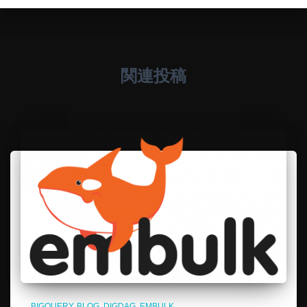
関連投稿
BIGQUERY
BLOG
DIGDAG
EMBULK