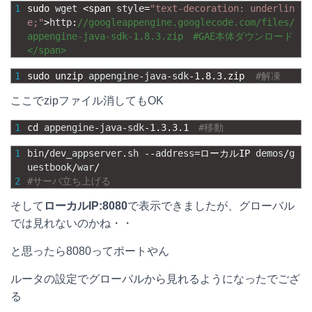
1
sudo 
wget
<
span 
style
=
"text-decoration: underlin
e;"
>
http
:
//googleappengine.googlecode.com/files/
appengine-java-sdk-1.8.3.zip　#GAE本体ダウンロード
</span>
1
sudo 
unzip 
appengine
-
java
-
sdk
-
1.8.3.zip
#解凍
ここでzipファイル消してもOK
1
cd 
appengine
-
java
-
sdk
-
1.3.3.1
#移動
1
bin
/
dev_appserver
.
sh
--
address
=
ローカル
IP 
demos
/
g
uestbook
/
war
/
2
#サーバ立ち上げる
そして
ローカルIP:8080
で表示できましたが、グローバル
では見れないのかね・・
と思ったら8080ってポートやん
ルータの設定でグローバルから見れるようになったでござ
る