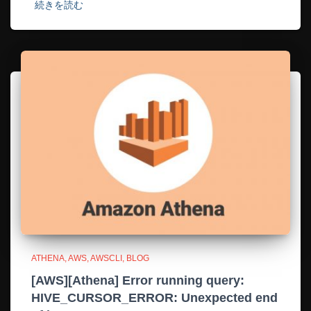
続きを読む
ATHENA
AWS
AWSCLI
BLOG
[AWS][Athena] Error running query:
HIVE_CURSOR_ERROR: Unexpected end