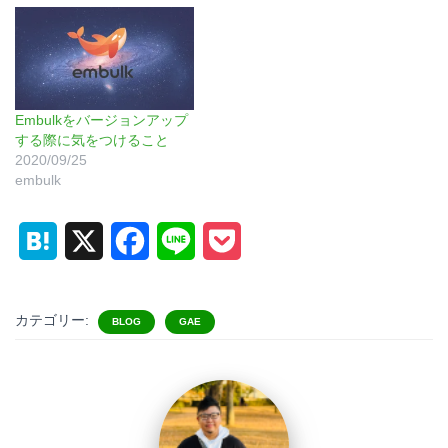
Embulkをバージョンアップ
する際に気をつけること
2020/09/25
embulk
H
X
F
L
P
a
a
i
o
t
c
n
c
カテゴリー:
BLOG
GAE
e
e
e
k
n
b
e
a
o
t