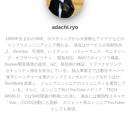
o
k
adachi.ryo
1989年生まれのSRE。ホスティングから大規模なアドテクなどの
インフラエンジニアとして携わる。 現在はサービスの信頼性向
上、DevOps、可用性、レイテンシ、パフォーマンス、モニタリン
グ、オブザーバビリティ、 緊急対応、AWSでのインフラ構築、
Docker開発環境の提供、IaC、新技術の検証、リファクタリング、
セキュリティ強化を担当している。 個人事業主では数社サーバー
保守とベンチャー企業のインフラコンサルティングを行うほか、
TechBullを創業し、ジュニアエンジニアのコミュニティを運営して
いる。さらに、エンジニア向けYouTubeメディア「TECH
WORLD」ではSRE関連の動画に出演し、過去には脆弱性スキャナ
「Vuls」のOSS活動にも貢献。 ガジェット系エンジニアYouTuber
としても発信。