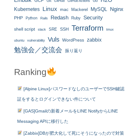
Embulk
GCP
Git
Go
GitHub
GitHub Actions
Linux
MySQL
Nginx
Kubernetes
mac
Mackerel
Redash
Security
PHP
Ruby
Python
Rails
Terraform
shell script
SRE
SSH
slack
tmux
Vuls
zabbix
WordPress
ubuntu
vulnerability
勉強会／交流会
振り返り
Ranking
[Alpine Linux]パスワードなしのユーザーでSSH鍵認
証をするとログインできない件について
[GAS]Gmailの新着メールをLINE NotifyからLINE
Messaging APIに移行した
[Zabbix]DBが肥大化して死にそうになったので対策