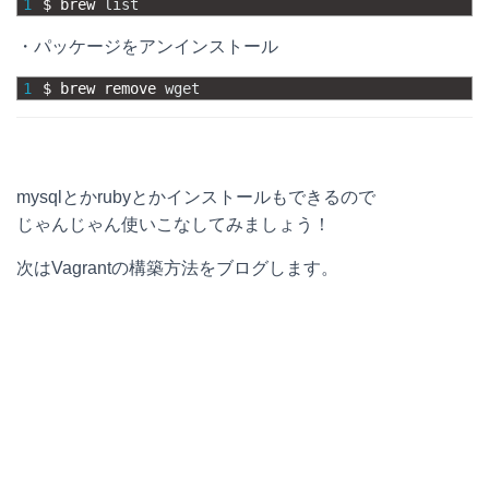
1
$
brew 
list
・パッケージをアンインストール
1
$
brew 
remove 
wget
mysqlとかrubyとかインストールもできるので
じゃんじゃん使いこなしてみましょう！
次はVagrantの構築方法をブログします。