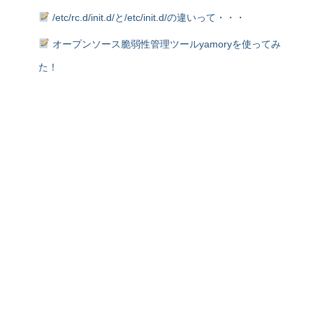
/etc/rc.d/init.d/と/etc/init.d/の違いって・・・
オープンソース脆弱性管理ツールyamoryを使ってみ
た！