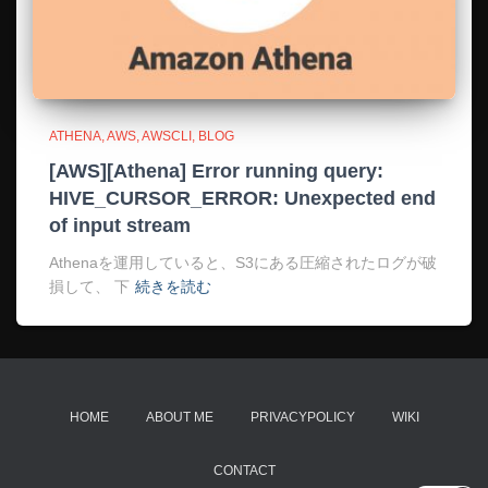
ATHENA
AWS
AWSCLI
BLOG
[AWS][Athena] Error running query:
HIVE_CURSOR_ERROR: Unexpected end
of input stream
Athenaを運用していると、S3にある圧縮されたログが破
損して、 下
続きを読む
HOME
ABOUT ME
PRIVACYPOLICY
WIKI
CONTACT