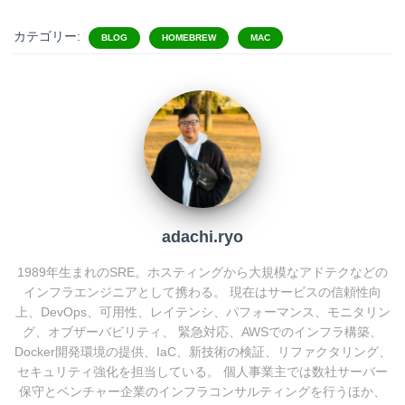
t
c
n
c
カテゴリー:
BLOG
HOMEBREW
MAC
e
e
e
k
n
b
e
a
o
t
o
k
adachi.ryo
1989年生まれのSRE。ホスティングから大規模なアドテクなどの
インフラエンジニアとして携わる。 現在はサービスの信頼性向
上、DevOps、可用性、レイテンシ、パフォーマンス、モニタリン
グ、オブザーバビリティ、 緊急対応、AWSでのインフラ構築、
Docker開発環境の提供、IaC、新技術の検証、リファクタリング、
セキュリティ強化を担当している。 個人事業主では数社サーバー
保守とベンチャー企業のインフラコンサルティングを行うほか、