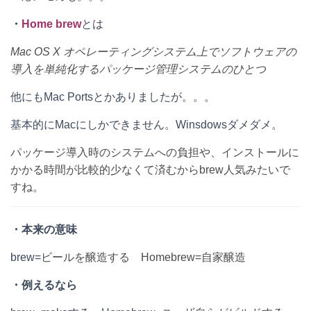
n
b
e
・
Home brew
とは
a
o
t
Mac OS X オペレーティングシステム上でソフトウェアの
o
導入を単純化するパッケージ管理システムのひとつ
k
他にもMac Portsとかありましたが。。。
基本的にMacにしかできません。Winsdowsダメダメ。
パッケージ導入時のシステムへの負担や、インストールに
かかる時間が比較的少なくて済むからbrew人気みたいで
すね。
・本来の意味
brew=
ビールを醸造する Homebrew=自家醸造
・例えるなら