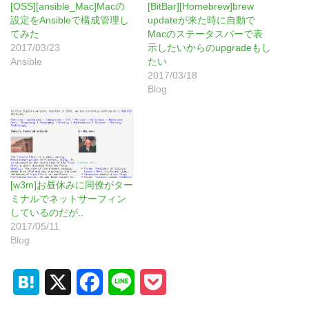
[OSS][ansible_Mac]Macの
[BitBar][Homebrew]brew
設定をAnsibleで構成管理し
updateが来た時に自動で
てみた
Macのステータスバーで表
2017/03/23
示したいからのupgradeもし
Ansible
たい
2017/03/18
Blog
[w3m]お昼休みに同僚がター
ミナルでネットサーフィン
しているのだが..
2017/05/11
Blog
H
X
F
L
P
a
a
i
o