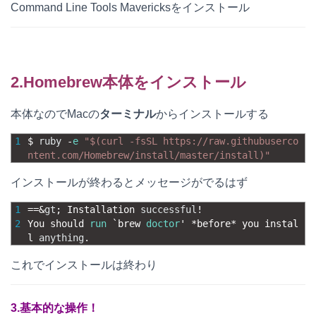
Command Line Tools Mavericksをインストール
2.Homebrew本体をインストール
本体なのでMacの
ターミナル
からインストールする
1
$
ruby
-
e
"$(curl -fsSL https://raw.githubuserco
ntent.com/Homebrew/install/master/install)"
インストールが終わるとメッセージがでるはず
1
==
&
gt
;
Installation 
successful
!
2
You 
should 
run
`
brew 
doctor
'
*
before*
you 
instal
l 
anything
.
これでインストールは終わり
3.基本的な操作！