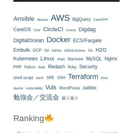
AWS
Ansible
BigQuery
Apache
CakePHP
CircleCI
CentOS
Digdag
Chef
coreos
Docker
DigitalOcean
ECS/Fargate
H2O
Embulk
GCP
Git
Go
GitHub
GitHub Actions
Linux
MySQL
Nginx
Kubernetes
mac
Mackerel
Redash
Security
PHP
Ruby
Python
Rails
Terraform
shell script
SRE
SSH
slack
tmux
Vuls
zabbix
WordPress
ubuntu
vulnerability
勉強会／交流会
振り返り
Ranking