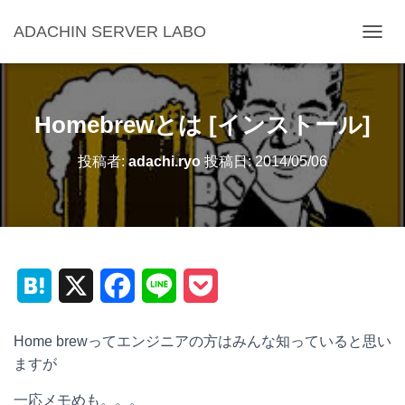
ADACHIN SERVER LABO
ナ
ビ
ゲ
ー
シ
Homebrewとは [インストール]
ョ
ン
投稿者:
adachi.ryo
投稿日:
2014/05/06
を
切
り
替
え
H
X
F
L
P
a
a
i
o
Home brewってエンジニアの方はみんな知っていると思い
t
c
n
c
ますが
e
e
e
k
一応メモめも。。。