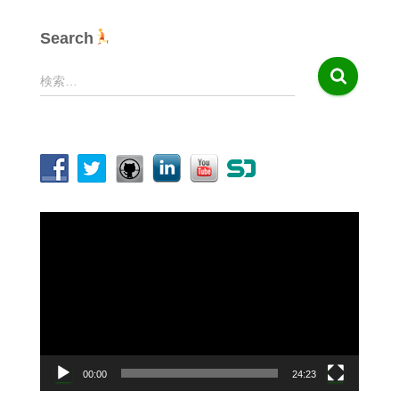
Search
検
検索…
索
:
動
画
プ
レ
ー
ヤ
ー
00:00
24:23