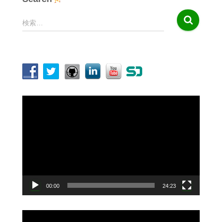
検
検索…
索
:
動
画
プ
レ
ー
ヤ
ー
00:00
24:23
動