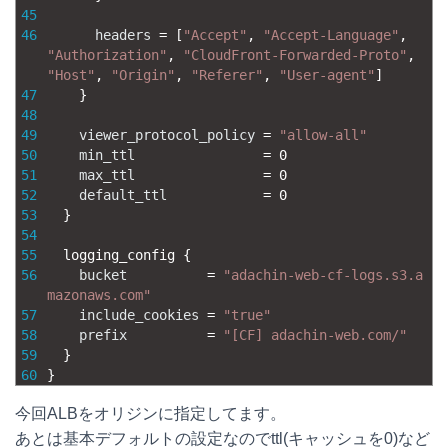
45
46
headers
=
[
"Accept"
,
"Accept-Language"
,
"Authorization"
,
"CloudFront-Forwarded-Proto"
,
"Host"
,
"Origin"
,
"Referer"
,
"User-agent"
]
47
}
48
49
viewer_protocol_policy
=
"allow-all"
50
min_ttl
=
0
51
max_ttl
=
0
52
default_ttl
=
0
53
}
54
55
logging_config
{
56
bucket
=
"adachin-web-cf-logs.s3.a
mazonaws.com"
57
include_cookies
=
"true"
58
prefix
=
"[CF] adachin-web.com/"
59
}
60
}
今回ALBをオリジンに指定してます。
あとは基本デフォルトの設定なのでttl(キャッシュを0)など