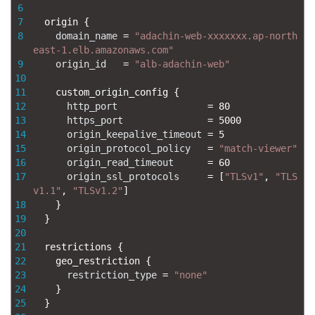
6
7
origin
{
8
domain_name
=
"adachin-web-xxxxxxx.ap-north
east-1.elb.amazonaws.com"
9
origin_id
=
"alb-adachin-web"
10
11
custom_origin_config
{
12
http_port
=
80
13
https_port
=
5000
14
origin_keepalive_timeout
=
5
15
origin_protocol_policy
=
"match-viewer"
16
origin_read_timeout
=
60
17
origin_ssl_protocols
=
[
"TLSv1"
,
"TLS
v1.1"
,
"TLSv1.2"
]
18
}
19
}
20
21
restrictions
{
22
geo_restriction
{
23
restriction_type
=
"none"
24
}
25
}