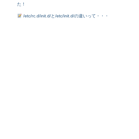
た！
/etc/rc.d/init.d/と/etc/init.d/の違いって・・・