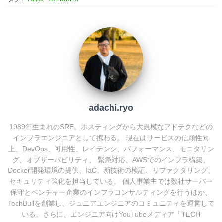
n
b
e
a
o
t
o
k
adachi.ryo
1989年生まれのSRE。ホスティングから大規模なアドテクなどの
インフラエンジニアとして携わる。 現在はサービスの信頼性向
上、DevOps、可用性、レイテンシ、パフォーマンス、モニタリン
グ、オブザーバビリティ、 緊急対応、AWSでのインフラ構築、
Docker開発環境の提供、IaC、新技術の検証、リファクタリング、
セキュリティ強化を担当している。 個人事業主では数社サーバー
保守とベンチャー企業のインフラコンサルティングを行うほか、
TechBullを創業し、ジュニアエンジニアのコミュニティを運営して
いる。さらに、エンジニア向けYouTubeメディア「TECH