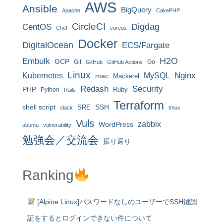
AWS
Ansible
BigQuery
Apache
CakePHP
CircleCI
CentOS
Digdag
Chef
coreos
Docker
DigitalOcean
ECS/Fargate
H2O
Embulk
GCP
Git
Go
GitHub
GitHub Actions
Linux
MySQL
Nginx
Kubernetes
mac
Mackerel
Redash
Security
PHP
Ruby
Python
Rails
Terraform
shell script
SRE
SSH
slack
tmux
Vuls
zabbix
WordPress
ubuntu
vulnerability
勉強会／交流会
振り返り
Ranking
[Alpine Linux]パスワードなしのユーザーでSSH鍵認
証をするとログインできない件について