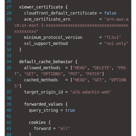
26
27
viewer_certificate
{
28
cloudfront_default_certificate
=
false
29
acm_certificate_arn
=
"arn:aws:a
cm:us-east-1:xxxxxxxxxxxxxxxxxxxxxxxxxxxxxxxxxx
xxxxxxxxx"
30
minimum_protocol_version
=
"TLSv1"
31
ssl_support_method
=
"sni-only"
32
}
33
34
default_cache_behavior
{
35
allowed_methods
=
[
"HEAD"
,
"DELETE"
,
"POS
T"
,
"GET"
,
"OPTIONS"
,
"PUT"
,
"PATCH"
]
36
cached_methods
=
[
"HEAD"
,
"GET"
,
"OPTION
S"
]
37
target_origin_id
=
"alb-adachin-web"
38
39
forwarded_values
{
40
query_string
=
true
41
42
cookies
{
43
forward
=
"all"
44
}