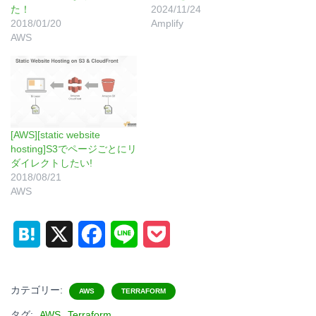
た！
2024/11/24
2018/01/20
Amplify
AWS
[AWS][static website
hosting]S3でページごとにリ
ダイレクトしたい!
2018/08/21
AWS
H
X
F
L
P
a
a
i
o
t
c
n
c
カテゴリー:
AWS
TERRAFORM
e
e
e
k
タグ:
AWS
Terraform