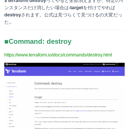
$ terraform destroy
ってやると全部消えますが、特定のイ
t
c
n
c
ンスタンスだけ消したい場合は
-target
を付けてやれば
destroy
されます。公式は見づらくて見つけるの大変だっ
e
e
e
k
た..
n
b
e
a
o
t
■Command: destroy
o
https://www.terraform.io/docs/commands/destroy.html
k