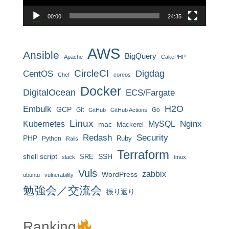
00:00
24:35
AWS
Ansible
BigQuery
Apache
CakePHP
CircleCI
CentOS
Digdag
Chef
coreos
Docker
DigitalOcean
ECS/Fargate
H2O
Embulk
GCP
Git
Go
GitHub
GitHub Actions
Linux
MySQL
Nginx
Kubernetes
mac
Mackerel
Redash
Security
PHP
Ruby
Python
Rails
Terraform
shell script
SRE
SSH
slack
tmux
Vuls
zabbix
WordPress
ubuntu
vulnerability
勉強会／交流会
振り返り
Ranking