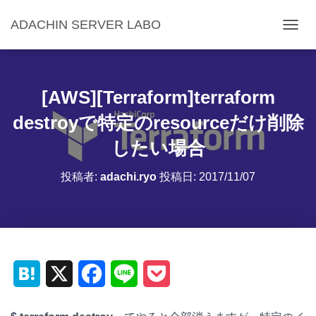
ADACHIN SERVER LABO
ナ
ビ
ゲ
ー
シ
[AWS][Terraform]terraform
ョ
ン
destroyで特定のresourceだけ削除
を
したい場合
切
り
替
投稿者:
adachi.ryo
投稿日:
2017/11/07
え
H
X
F
L
P
a
a
i
o