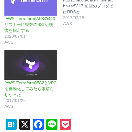
https://blog.adachin.me/arc
hives/5817 前回のブログで
はRDSと…
2017/07/15
[AWS][Terraform]ALBの443
AWS
リスナーに複数のSSL証明
書を指定する
2020/07/01
AWS
[AWS][Terraform]EC2とVPC
を自動化してみたら素晴ら
しかった
2017/01/28
AWS
H
X
F
L
P