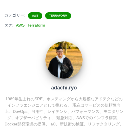
a
a
i
o
t
c
n
c
カテゴリー:
AWS
TERRAFORM
e
e
e
k
タグ:
AWS
Terraform
n
b
e
a
o
t
o
k
adachi.ryo
1989年生まれのSRE。ホスティングから大規模なアドテクなどの
インフラエンジニアとして携わる。 現在はサービスの信頼性向
上、DevOps、可用性、レイテンシ、パフォーマンス、モニタリン
グ、オブザーバビリティ、 緊急対応、AWSでのインフラ構築、
Docker開発環境の提供、IaC、新技術の検証、リファクタリング、