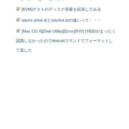
[KVM]ゲストのディスク容量を拡張してみる
/etc/rc.d/init.d/と/etc/init.d/の違いって・・・
[Mac OS X][Disk Utility][Error]外付けHDDがまったく
認識しなかったのでdiskutilコマンドでフォーマットし
て直した