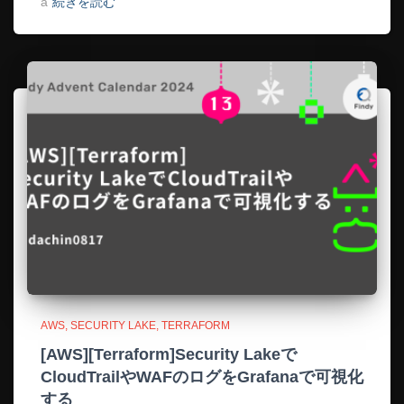
a
続きを読む
AWS
SECURITY LAKE
TERRAFORM
[AWS][Terraform]Security Lakeで
CloudTrailやWAFのログをGrafanaで可視化
する