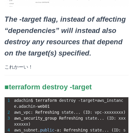
The -target flag, instead of affecting
“dependencies” will instead also
destroy any resources that depend
on the target(s) specified.
これかーい！
■terraform destroy -target
1
adachin
$
terraform 
destroy
-
target
=
aws_instanc
e
.
adachin
-
web01
2
aws_vpc
:
Refreshing 
state
.
.
.
(
ID
:
vpc
-
xxxxxxxx
)
3
aws_security_group 
Refreshing 
state
.
.
.
(
ID
:
xxx
xxxxxx
)
4
aws_subnet
.
public
-
a
:
Refreshing 
state
.
.
.
(
ID
:
s