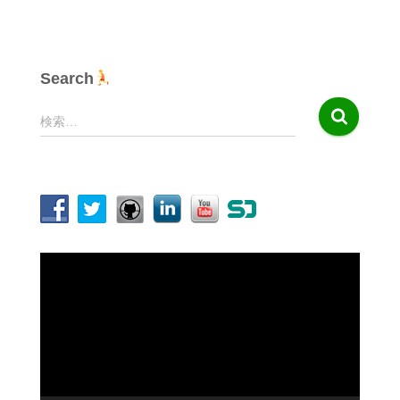
Search
検
検索…
索
:
動
画
プ
レ
ー
ヤ
ー