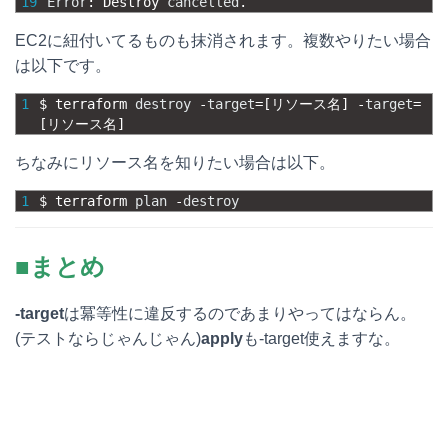
19
Error
:
Destroy 
cancelled
.
EC2に紐付いてるものも抹消されます。複数やりたい場合
は以下です。
1
$
terraform 
destroy
-
target
=
[
リソース名
]
-
target
=
[
リソース名
]
ちなみにリソース名を知りたい場合は以下。
1
$
terraform 
plan
-
destroy
■まとめ
-target
は冪等性に違反するのであまりやってはならん。
(テストならじゃんじゃん)
apply
も-target使えますな。