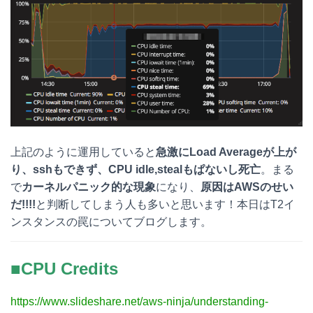
上記のように運用していると
急激にLoad Averageが上が
り、sshもできず、CPU idle,stealもぱないし死亡
。まる
で
カーネルパニック的な現象
になり、
原因はAWSのせい
だ!!!!
と判断してしまう人も多いと思います！本日はT2イ
ンスタンスの罠についてブログします。
■CPU Credits
https://www.slideshare.net/aws-ninja/understanding-