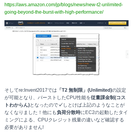
https://aws.amazon.com/jp/blogs/news/new-t2-unlimited-
going-beyond-the-burst-with-high-performance/
そしてre:Invent2017では
「T2 無制限」(Unlimited)
の設定
が可能となり、バーストしたCPU性能を
従量課金制(コス
トわからん)
となったので
✓
しとけば上記のようなことが
なくなりました！他にも
負荷分散時
にEC2の起動したタイ
ミングによる、CPUクレジット残量の違いなど確認する
必要がありません!