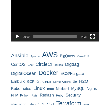
プ
レ
ー
ヤ
ー
00:00
24:35
AWS
Ansible
BigQuery
Apache
CakePHP
CircleCI
CentOS
Digdag
Chef
coreos
Docker
DigitalOcean
ECS/Fargate
H2O
Embulk
GCP
Git
Go
GitHub
GitHub Actions
Linux
MySQL
Nginx
Kubernetes
mac
Mackerel
Redash
Security
PHP
Ruby
Python
Rails
Terraform
shell script
SRE
SSH
slack
tmux