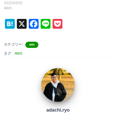
2022/02/02
AWS
H
X
F
L
P
a
a
i
o
t
c
n
c
カテゴリー:
AWS
e
e
e
k
タグ:
AWS
n
b
e
a
o
t
o
k
adachi.ryo