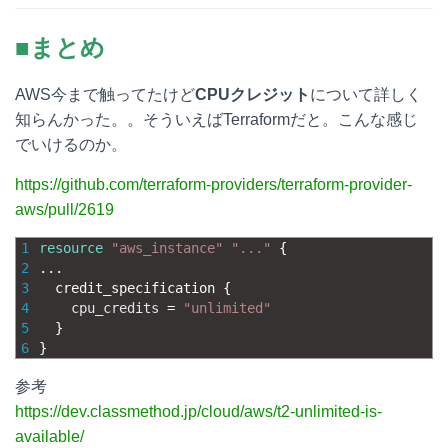
■まとめ
AWS今まで触ってたけど
CPUクレジット
について詳しく
知らんかった。。そういえばTerraformだと。こんな感じ
でいけるのか。
https://github.com/terraform-providers/terraform-provider-
aws/pull/2619
1
resource
"aws_instance"
"..."
{
2
.
.
.
3
credit_specification
{
4
cpu_credits
=
"unlimited"
5
}
6
}
参考
https://dev.classmethod.jp/cloud/aws/t2-unlimited-is-
available/