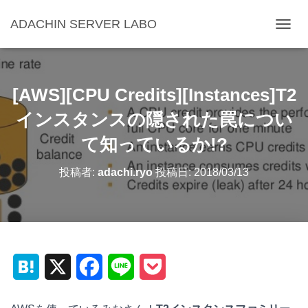
ADACHIN SERVER LABO
ナ
ビ
ゲ
ー
シ
[AWS][CPU Credits][Instances]T2
ョ
ン
インスタンスの隠された罠につい
を
て知っているか!?
切
り
替
投稿者:
adachi.ryo
投稿日:
2018/03/13
え
H
X
F
L
P
a
a
i
o