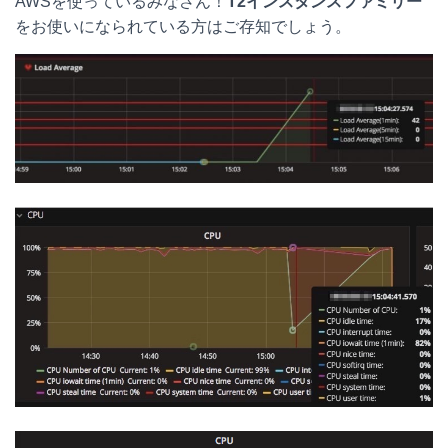
AWSを使っているみなさん！
T2インスタンスファミリー
t
c
n
c
をお使いになられている方はご存知でしょう。
e
e
e
k
n
b
e
a
o
t
o
k