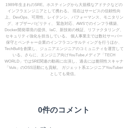
1989年生まれのSRE。ホスティングから大規模なアドテクなどの
インフラエンジニアとして携わる。 現在はサービスの信頼性向
上、DevOps、可用性、レイテンシ、パフォーマンス、モニタリン
グ、オブザーバビリティ、 緊急対応、AWSでのインフラ構築、
Docker開発環境の提供、IaC、新技術の検証、リファクタリング、
セキュリティ強化を担当している。 個人事業主では数社サーバー
保守とベンチャー企業のインフラコンサルティングを行うほか、
TechBullを創業し、ジュニアエンジニアのコミュニティを運営して
いる。さらに、エンジニア向けYouTubeメディア「TECH
WORLD」ではSRE関連の動画に出演し、過去には脆弱性スキャナ
「Vuls」のOSS活動にも貢献。 ガジェット系エンジニアYouTuber
としても発信。
0件のコメント