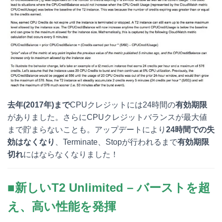
去年(2017年)まで
CPUクレジットには24時間の
有効期限
がありました。さらにCPUクレジットバランスが最大値
まで貯まらないことも。アップデートにより
24時間での失
効はなくなり
、Terminate、Stopが行われるまで
有効期限
切れ
にはならなくなりました！
■新しいT2 Unlimited – バーストを超
え、高い性能を発揮