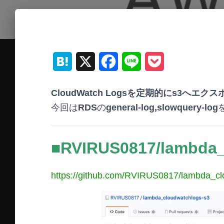
H
X
F
L
P
a
a
i
o
CloudWatch Logsを定期的にs3へエク
t
c
n
c
今回は
RDS
の
general-log,slowquery-log
e
e
e
k
n
b
e
■RVIRUS0817/lambda_
a
o
t
https://github.com/RVIRUS0817/lambda_cl
o
k