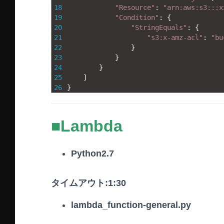
18
"Resource"
:
"arn:aws:s3:::x
19
"Condition"
:
{
20
"StringEquals"
:
{
21
"s3:x-amz-acl"
:
"bu
22
}
23
}
24
}
25
]
26
}
■Lambda
Python2.7
タイムアウト:1:30
lambda_function-general.py