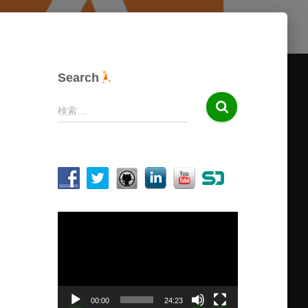
Search
検
検索…
索
:
動
画
プ
レ
ー
ヤ
00:00
24:23