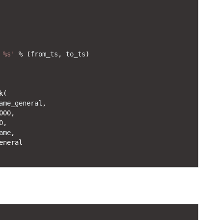
 %s'
%
(
from_ts
,
to_ts
)
k
(
ame_general
,
000
,
0
,
ame
,
eneral