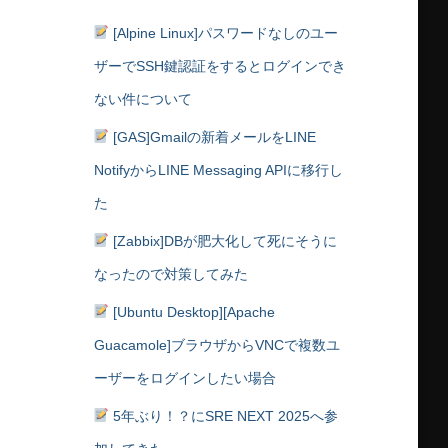
[Alpine Linux]パスワードなしのユー
ザーでSSH鍵認証をするとログインでき
ない件について
[GAS]Gmailの新着メールをLINE
NotifyからLINE Messaging APIに移行し
た
[Zabbix]DBが肥大化して死にそうに
なったので対策してみた
[Ubuntu Desktop][Apache
Guacamole]ブラウザからVNCで複数ユ
ーザーをログインしたい場合
5年ぶり！？にSRE NEXT 2025へ参