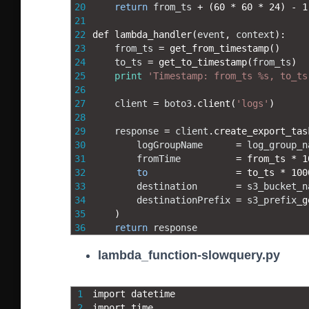
20
return
from_ts
+
(
60
*
60
*
24
)
-
1
21
22
def 
lambda_handler
(
event
,
context
)
:
23
from_ts
=
get_from_timestamp
(
)
24
to_ts
=
get_to_timestamp
(
from_ts
)
25
print
'Timestamp: from_ts %s, to_ts
26
27
client
=
boto3
.
client
(
'logs'
)
28
29
response
=
client
.
create_export_tas
30
logGroupName
=
log_group_n
31
fromTime
=
from_ts *
1
32
to
=
to_ts *
100
33
destination
=
s3_bucket_n
34
destinationPrefix
=
s3_prefix
_
g
35
)
36
return
response
lambda_function-slowquery.py
1
import 
datetime
2
import 
time