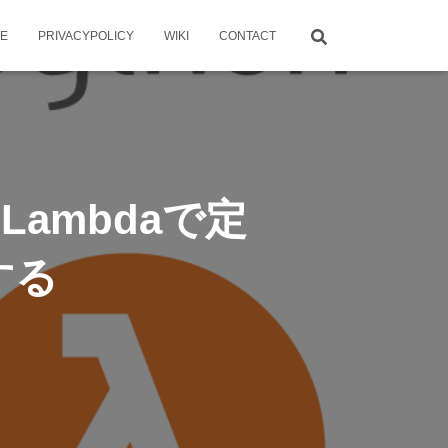
ME
PRIVACYPOLICY
WIKI
CONTACT
sをLambdaで定
する