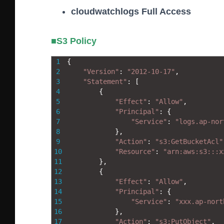
cloudwatchlogs Full Access
■S3 Policy
1
{
2
"Version"
:
"2012-10-17"
,
3
"Statement"
:
[
4
{
5
"Effect"
:
"Allow"
,
6
"Principal"
:
{
7
"Service"
:
"logs.ap-nor
8
}
,
9
"Action"
:
"s3:GetBucketAcl"
10
"Resource"
:
"arn:aws:s3:::x
11
}
,
12
{
13
"Effect"
:
"Allow"
,
14
"Principal"
:
{
15
"Service"
:
"xxx.ap-nort
16
}
,
17
"Action"
:
"s3:PutObject"
,