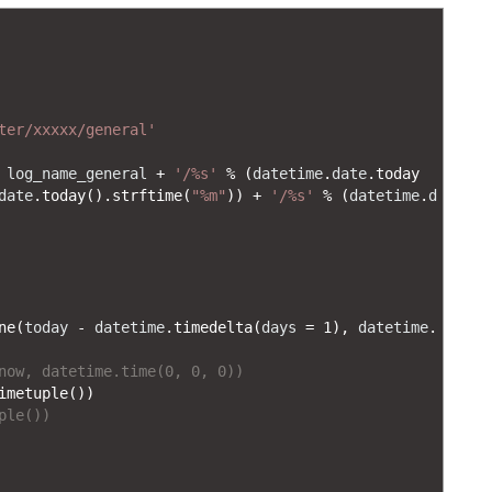
ter/xxxxx/general'
log_name_general
+
'/%s'
%
(
datetime
.
date
.
today
date
.
today
(
)
.
strftime
(
"%m"
)
)
+
'/%s'
%
(
datetime
.
d
ne
(
today
-
datetime
.
timedelta
(
days
=
1
)
,
datetime
.
now, datetime.time(0, 0, 0))
imetuple
(
)
)
ple())