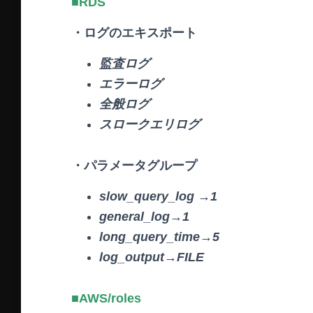
■RDS
・ログのエキスポート
監査ログ
エラーログ
全般ログ
スロークエリログ
・パラメータグループ
slow_query_log →1
general_log→1
long_query_time→5
log_output→FILE
■AWS/roles