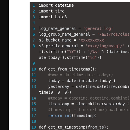
1
import 
datetime
2
import 
time
3
import 
boto3
4
5
log_name_general
=
'general-log'
6
log_group_name_general
=
'/aws/rds/clus
7
s3_bucket_name
=
'xxxxxxxxxx'
8
s3_prefix_general
=
'xxxx/log/mysql/'
+
(
)
.
strftime
(
"%Y"
)
)
+
'/%s'
%
(
datetime
.
ate
.
today
(
)
.
strftime
(
"%d"
)
)
9
10
def 
get_from_timestamp
(
)
:
11
#now = datetime.date.today()
12
today
=
datetime
.
date
.
today
(
)
13
yesterday
=
datetime
.
datetime
.
combi
time
(
0
,
0
,
0
)
)
14
#today = datetime.datetime.combine(
15
timestamp
=
time
.
mktime
(
yesterday
.
t
16
#timestamp = time.mktime(now.timetu
17
return
int
(
timestamp
)
18
19
def 
get_to_timestamp
(
from_ts
)
: