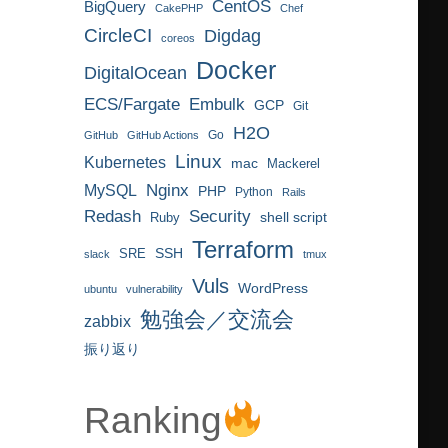
CentOS
BigQuery
CakePHP
Chef
CircleCI
Digdag
coreos
Docker
DigitalOcean
ECS/Fargate
Embulk
GCP
Git
H2O
Go
GitHub
GitHub Actions
Linux
Kubernetes
mac
Mackerel
MySQL
Nginx
PHP
Python
Rails
Redash
Security
Ruby
shell script
Terraform
SRE
SSH
slack
tmux
Vuls
WordPress
ubuntu
vulnerability
勉強会／交流会
zabbix
振り返り
Ranking