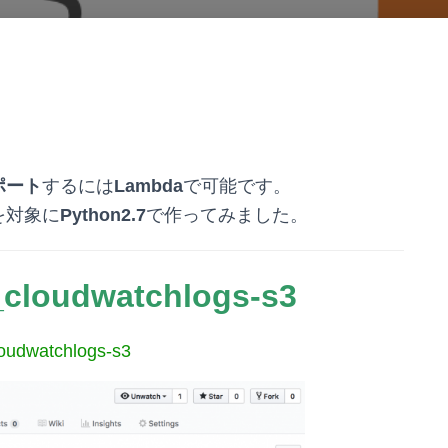
スポート
するには
Lambda
で可能です。
を対象に
Python2.7
で作ってみました。
cloudwatchlogs-s3
oudwatchlogs-s3