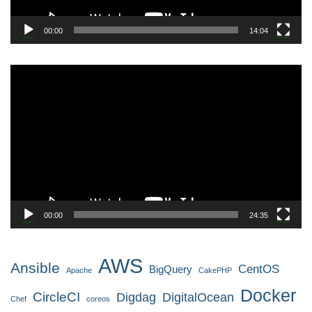
00:00
14:04
動
画
プ
レ
ー
ヤ
ー
00:00
24:35
AWS
Ansible
CentOS
BigQuery
Apache
CakePHP
Docker
CircleCI
Digdag
DigitalOcean
Chef
coreos