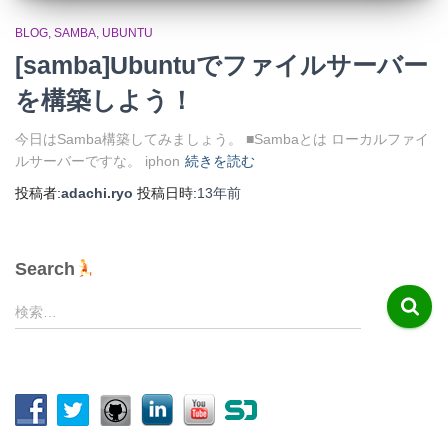
BLOG
SAMBA
UBUNTU
[samba]Ubuntuでファイルサーバー
を構築しよう！
今日はSamba構築してみましょう。 ■Sambaとは ローカルファイ
ルサーバーですな。 iphon
続きを読む
投稿者:
adachi.ryo
投稿日時:
13年
前
Search
検
検索…
索
: