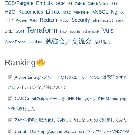
ECS/Fargate
Embulk
GCP
Git
Go
GitHub
GitHub Actions
H2O
Linux
MySQL
Nginx
Kubernetes
mac
Mackerel
Redash
Security
PHP
Ruby
shell script
Python
Rails
slack
Terraform
Vuls
SRE
SSH
tmux
ubuntu
vulnerability
勉強会／交流会
zabbix
WordPress
振り返り
Ranking
[Alpine Linux]パスワードなしのユーザーでSSH鍵認証をする
とログインできない件について
[GAS]Gmailの新着メールをLINE NotifyからLINE Messaging
APIに移行した
[Zabbix]DBが肥大化して死にそうになったので対策してみた
[Ubuntu Desktop][Apache Guacamole]ブラウザからVNCで複