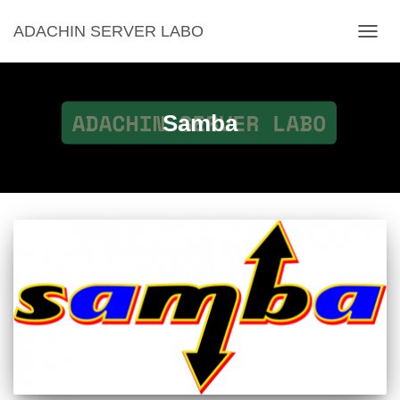
ADACHIN SERVER LABO
ナ
ビ
ゲ
ー
シ
Samba
ョ
ン
を
切
り
替
え