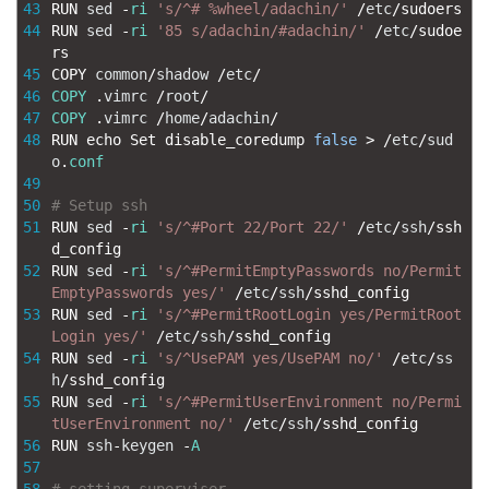
43
RUN 
sed
-
ri
's/^# %wheel/adachin/'
/
etc
/
sudoers
44
RUN 
sed
-
ri
'85 s/adachin/#adachin/'
/
etc
/
sudoe
rs
45
COPY 
common
/
shadow
/
etc
/
46
COPY
.
vimrc
/
root
/
47
COPY
.
vimrc
/
home
/
adachin
/
48
RUN 
echo 
Set 
disable_coredump 
false
>
/
etc
/
sud
o
.
conf
49
50
# Setup ssh
51
RUN 
sed
-
ri
's/^#Port 22/Port 22/'
/
etc
/
ssh
/
ssh
d_config
52
RUN 
sed
-
ri
's/^#PermitEmptyPasswords no/Permit
EmptyPasswords yes/'
/
etc
/
ssh
/
sshd_config
53
RUN 
sed
-
ri
's/^#PermitRootLogin yes/PermitRoot
Login yes/'
/
etc
/
ssh
/
sshd_config
54
RUN 
sed
-
ri
's/^UsePAM yes/UsePAM no/'
/
etc
/
ss
h
/
sshd_config
55
RUN 
sed
-
ri
's/^#PermitUserEnvironment no/Permi
tUserEnvironment no/'
/
etc
/
ssh
/
sshd_config
56
RUN 
ssh
-
keygen
-
A
57