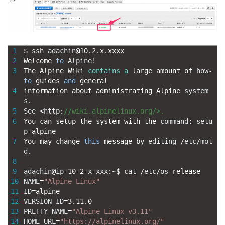
1
$
ssh 
adachin
@
10.2.x.xxxx
2
Welcome 
to
Alpine
!
3
The 
Alpine 
Wiki 
contains
a
large 
amount 
of 
how
-
to
guides 
and
general
4
information 
about 
administrating 
Alpine 
system
s
.
5
See
<
http
:
//wiki.alpinelinux.org/>.
6
You 
can 
setup 
the 
system 
with 
the 
command
:
setu
p
-
alpine
7
You 
may 
change 
this
message 
by 
editing
/
etc
/
mot
d
.
8
9
adachin
@
ip
-
10
-
2
-
x
-
xxx
:
~
$
cat
/
etc
/
os
-
release
10
NAME
=
"Alpine Linux"
11
ID
=
alpine
12
VERSION_ID
=
3.11.0
13
PRETTY_NAME
=
"Alpine Linux v3.11"
14
HOME_URL
=
"https://alpinelinux.org/"