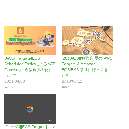
[AWS][Fargate]ECS
[2018/8/3][勉強会]夏の AWS
Scheduled TasksによるNAT
Fargate & Amazon
Gatewayの通信費肥大化に
ECS/EKS 祭りに行ってき
ついて
た!!
2021/04/08
2018/08/12
AWS
AWS
[CircleCI][ECS/Fargate]コン