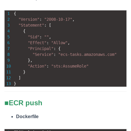
1
{
2
"Version"
:
"2008-10-17"
,
3
"Statement"
:
[
4
{
5
"Sid"
:
""
,
6
"Effect"
:
"Allow"
,
7
"Principal"
:
{
8
"Service"
:
"ecs-tasks.amazonaws.com"
9
}
,
10
"Action"
:
"sts:AssumeRole"
11
}
12
]
13
}
■ECR push
Dockerfile