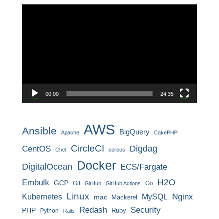
動
画
プ
レ
ー
ヤ
ー
00:00
24:35
AWS
Ansible
BigQuery
Apache
CakePHP
CircleCI
CentOS
Digdag
Chef
coreos
Docker
DigitalOcean
ECS/Fargate
H2O
Embulk
GCP
Git
Go
GitHub
GitHub Actions
Linux
MySQL
Nginx
Kubernetes
mac
Mackerel
Redash
Security
PHP
Ruby
Python
Rails