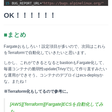
15
BUG_REPORT_URL
=
"https://bugs.alpinelinux.org/"
OK！！！！！！
■まとめ
Fargateおもしろい！設定項目が多いので、次回はこれら
をTerraformで自動化していきたいと思います。
しかし、これができるとなるとbastionもFargate化して、
毎週コンテナの脆弱性update(Trivyで)して作り直すみたい
な運用ができそう。コンテナのデプロイはecs-deployか
な。またね！
※Terraform化もしてるので参考に。
[AWS][Terraform][Fargate]ECSを自動化してみ
た