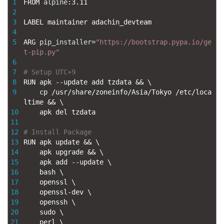
1
FROM 
alpine
:
3.11
2
3
LABEL 
maintainer 
adachin_devteam
4
5
ARG 
pip_installer
=
"https://bootstrap.pypa.io/ge
t-pip.py"
6
7
# Setup UTC+9
8
RUN
apk
--
update
add
tzdata
&&
\
9
cp
/
usr
/
share
/
zoneinfo
/
Asia
/
Tokyo
/
etc
/
loca
ltime
&&
\
10
apk
del
tzdata
11
12
# Install Package
13
RUN
apk
update
&&
\
14
apk
upgrade
&&
\
15
apk
add
--
update
\
16
bash
\
17
openssl
\
18
openssl
-
dev
\
19
openssh
\
20
sudo
\
21
perl
\