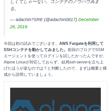
しくてしゃーない。コンテナのノウハウ高ま
e
e
e
k
る。
n
b
e
— adachin?SRE (@adachin0817)
December
a
o
t
26, 2019
o
k
今回は初の試みでございます。
AWS Fargateを利用して
SSHコンテナを動かしてみました。
前回のブログでSSM
エージェントを使ってログインを試したかったんですが、
Alpine Linuxが対応しておらず、結局ssh-serverを立ち上
げたほうが楽なのでは？と判断したので、まずは概要と構
成から説明していましょう。