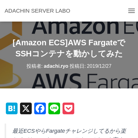
ADACHIN SERVER LABO
ナ
ビ
ゲ
ー
シ
[Amazon ECS]AWS Fargateで
ョ
ン
SSHコンテナを動かしてみた
を
切
投稿者:
adachi.ryo
投稿日:
2019/12/27
り
替
え
H
X
F
L
P
a
a
i
o
最近ECSやらFargateチャレンジしてるから楽
t
c
n
c