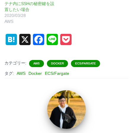
テナ内にSSHの秘密鍵を設
置したい場合
2020/03/28
AWS
H
X
F
L
P
a
a
i
o
t
c
n
c
カテゴリー:
AWS
DOCKER
ECS/FARGATE
e
e
e
k
タグ:
AWS
Docker
ECS/Fargate
n
b
e
a
o
t
o
k