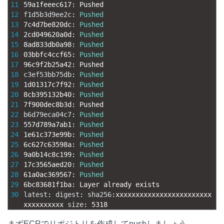
11
59a1feeec617
:
Pushed
12
f1d5b3d9ee2c
:
Pushed
13
7c4d7be820dc
:
Pushed
14
2cd049620a0d
:
Pushed
15
8ad833db0a98
:
Pushed
16
03bbfc4ccf65
:
Pushed
17
96c9f2b25a42
:
Pushed
18
c3ef53bb75db
:
Pushed
19
1d01317c7f92
:
Pushed
20
8cb395132b40
:
Pushed
21
7f900dec8b3d
:
Pushed
22
b6d79eca04c7
:
Pushed
23
557d789a7ab1
:
Pushed
24
1e61c373e99b
:
Pushed
25
6c627c63598a
:
Pushed
26
9a0b14c8c199
:
Pushed
27
17c3565aed20
:
Pushed
28
61a0ac369567
:
Pushed
29
6bc83681f1ba
:
Layer 
already 
exists
30
latest
:
digest
:
sha256
:
xxxxxxxxxxxxxxxxxxxxxxxx
xxxxxxxxxx 
size
:
5318
まずECRでリポジトリを作成してpushしましょう。