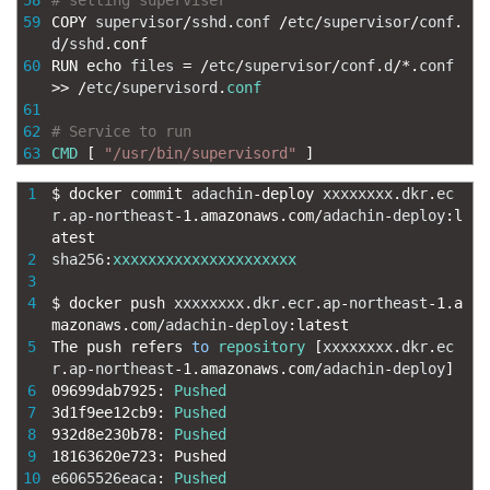
58
# setting superviser
59
COPY 
supervisor
/
sshd
.
conf
/
etc
/
supervisor
/
conf
.
d
/
sshd
.
conf
60
RUN 
echo 
files
=
/
etc
/
supervisor
/
conf
.
d
/
*
.
conf
>>
/
etc
/
supervisord
.
conf
61
62
# Service to run
63
CMD
[
"/usr/bin/supervisord"
]
1
$
docker 
commit 
adachin
-
deploy 
xxxxxxxx
.
dkr
.
ec
r
.
ap
-
northeast
-
1.amazonaws.com
/
adachin
-
deploy
:
l
atest
2
sha256
:
xxxxxxxxxxxxxxxxxxxxx
3
4
$
docker 
push 
xxxxxxxx
.
dkr
.
ecr
.
ap
-
northeast
-
1.a
mazonaws.com
/
adachin
-
deploy
:
latest
5
The 
push 
refers 
to
repository
[
xxxxxxxx
.
dkr
.
ec
r
.
ap
-
northeast
-
1.amazonaws.com
/
adachin
-
deploy
]
6
09699dab7925
:
Pushed
7
3d1f9ee12cb9
:
Pushed
8
932d8e230b78
:
Pushed
9
18163620e723
:
Pushed
10
e6065526eaca
:
Pushed