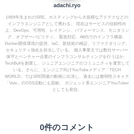
adachi.ryo
1989年生まれのSRE。ホスティングから大規模なアドテクなどの
インフラエンジニアとして携わる。 現在はサービスの信頼性向
上、DevOps、可用性、レイテンシ、パフォーマンス、モニタリン
グ、オブザーバビリティ、 緊急対応、AWSでのインフラ構築、
Docker開発環境の提供、IaC、新技術の検証、リファクタリング、
セキュリティ強化を担当している。 個人事業主では数社サーバー
保守とベンチャー企業のインフラコンサルティングを行うほか、
TechBullを創業し、ジュニアエンジニアのコミュニティを運営して
いる。さらに、エンジニア向けYouTubeメディア「TECH
WORLD」ではSRE関連の動画に出演し、過去には脆弱性スキャナ
「Vuls」のOSS活動にも貢献。 ガジェット系エンジニアYouTuber
としても発信。
0件のコメント