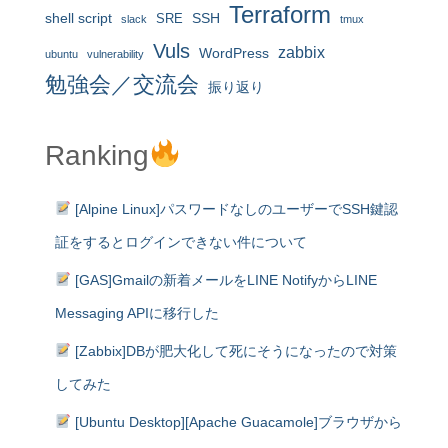
Terraform
shell script
SRE
SSH
slack
tmux
Vuls
zabbix
WordPress
ubuntu
vulnerability
勉強会／交流会
振り返り
Ranking
[Alpine Linux]パスワードなしのユーザーでSSH鍵認
証をするとログインできない件について
[GAS]Gmailの新着メールをLINE NotifyからLINE
Messaging APIに移行した
[Zabbix]DBが肥大化して死にそうになったので対策
してみた
[Ubuntu Desktop][Apache Guacamole]ブラウザから