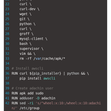
22
curl
\
23
curl
-
dev
\
24
wget
\
25
git
\
26
python
\
27
curl
\
28
groff
\
29
mysql
-
client
\
30
bash
\
31
supervisor
\
32
vim
&&
\
33
rm
-
rf
/
var
/
cache
/
apk
/
*
34
35
# Install awscli
36
RUN
curl
$
{
pip_installer
}
|
python
&&
\
37
pip 
install 
awscli
38
39
# Create adachin user
40
RUN 
apk 
add 
sudo
41
RUN 
adduser
-
D
adachin
42
RUN 
sed
-
ri
's/^wheel:x:10:/wheel:x:10:adachi
n/'
/
etc
/
group