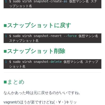
1
$
sudo 
virsh 
snapshot
-
create
-
as
仮想マシン名
スナ
ップショット名
■スナップショットに戻す
1
$
sudo 
virsh 
snapshot
-
revert
--
force
仮想マシン名
スナップショット名
■スナップショット削除
1
$
sudo 
virsh 
snapshot
-
delete
仮想マシン名
スナップ
ショット名
■まとめ
なんかあった時は元に戻せるのがいいですね。
vagrantのほうが楽ですけどね(・∀・)キリッ