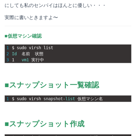
にしても私のセンパイはほんとに優しい・・・
実際に書いときますよ〜
■仮想マシン確認
1
$
sudo 
virsh 
list
2
Id
名前
状態
3
1
vm1
実行中
■スナップショット一覧確認
1
$
sudo 
virsh 
snapshot
-
list
仮想マシン名
■スナップショット作成