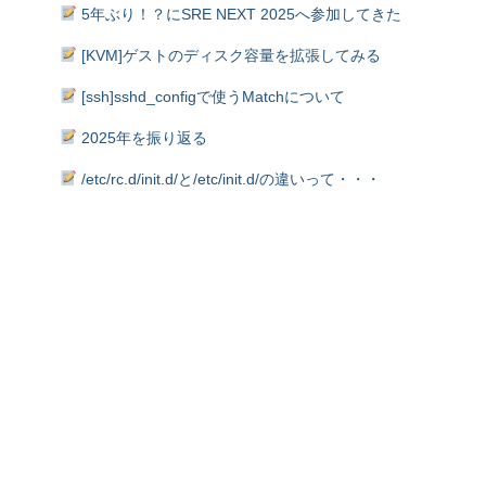
5年ぶり！？にSRE NEXT 2025へ参加してきた
[KVM]ゲストのディスク容量を拡張してみる
[ssh]sshd_configで使うMatchについて
2025年を振り返る
/etc/rc.d/init.d/と/etc/init.d/の違いって・・・