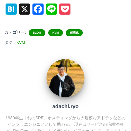
H
X
F
L
P
a
a
i
o
t
c
n
c
カテゴリー:
BLOG
KVM
仮想化
e
e
e
k
タグ:
KVM
n
b
e
a
o
t
o
k
adachi.ryo
1989年生まれのSRE。ホスティングから大規模なアドテクなどの
インフラエンジニアとして携わる。 現在はサービスの信頼性向
上、DevOps、可用性、レイテンシ、パフォーマンス、モニタリン