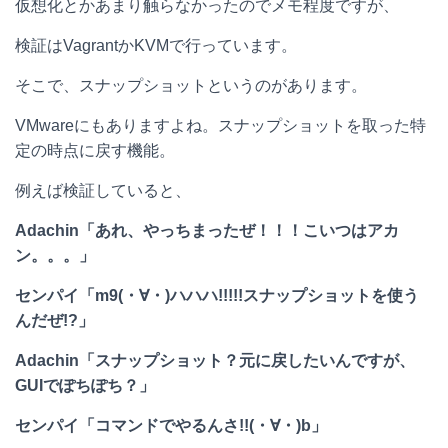
仮想化とかあまり触らなかったのでメモ程度ですが、
e
e
e
k
検証はVagrantかKVMで行っています。
n
b
e
そこで、スナップショットというのがあります。
a
o
t
VMwareにもありますよね。スナップショットを取った特
o
定の時点に戻す機能。
k
例えば検証していると、
Adachin「あれ、やっちまったぜ！！！こいつはアカ
ン。。。」
センパイ「m9(・∀・)ハハハ!!!!!スナップショットを使う
んだぜ!?」
Adachin「スナップショット？元に戻したいんですが、
GUIでぽちぽち？」
センパイ「コマンドでやるんさ!!(・∀・)b」