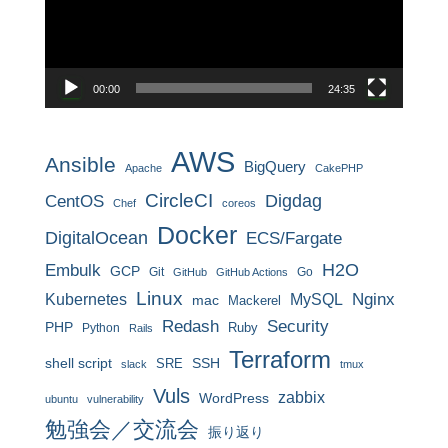
ー
ヤ
ー
00:00
24:35
AWS
Ansible
BigQuery
Apache
CakePHP
CircleCI
CentOS
Digdag
Chef
coreos
Docker
DigitalOcean
ECS/Fargate
H2O
Embulk
GCP
Git
Go
GitHub
GitHub Actions
Linux
MySQL
Nginx
Kubernetes
mac
Mackerel
Redash
Security
PHP
Ruby
Python
Rails
Terraform
shell script
SRE
SSH
slack
tmux
Vuls
zabbix
WordPress
ubuntu
vulnerability
勉強会／交流会
振り返り