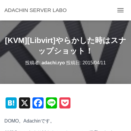
ADACHIN SERVER LABO
ナ
ビ
ゲ
ー
シ
[KVM][Libvirt]やらかした時はスナ
ョ
ン
ップショット！
を
切
投稿者:
adachi.ryo
投稿日:
2015/04/11
り
替
え
H
X
F
L
P
a
a
i
o
DOMO。Adachinです。
t
c
n
c