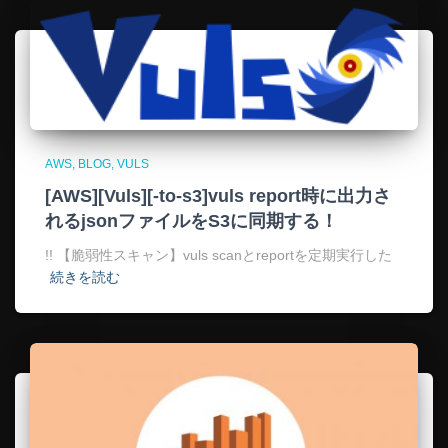
AWS
BLOG
VULS
[AWS][Vuls][-to-s3]vuls report時に出力さ
れるjsonファイルをS3に同期する！
!! 【脆弱性スキャン】vuls scanとreportを定期実行した
続きを読む