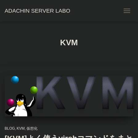
ADACHIN SERVER LABO
ナ
ビ
ゲ
ー
シ
KVM
ョ
ン
を
切
り
替
え
BLOG
KVM
仮想化