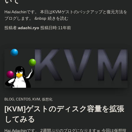
いて
Hai Adachinです。 本日はKVMゲストのバックアップと復元方法を
ブログします。 &nbsp
続きを読む
投稿者:
adachi.ryo
投稿日時:
11年
前
BLOG
CENTOS
KVM
仮想化
[KVM]ゲストのディスク容量を拡張
してみる
Hai.Adachinです。 2週間ぶりのブログになりますｗ 今回は仮想技