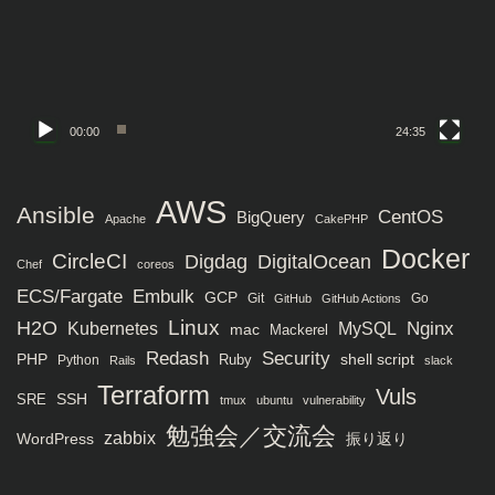
ー
ヤ
ー
00:00
24:35
AWS
Ansible
CentOS
BigQuery
Apache
CakePHP
Docker
CircleCI
Digdag
DigitalOcean
Chef
coreos
ECS/Fargate
Embulk
GCP
Git
Go
GitHub
GitHub Actions
H2O
Linux
MySQL
Nginx
Kubernetes
mac
Mackerel
Redash
Security
PHP
Ruby
shell script
Python
Rails
slack
Terraform
Vuls
SRE
SSH
tmux
ubuntu
vulnerability
勉強会／交流会
zabbix
WordPress
振り返り