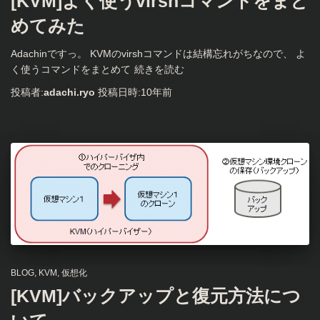
[KVM]よく使うvirshコマンドをまと
めてみた
Adachinですっ。 KVMのvirshコマンドは結構忘れがちなので、 よ
く使うコマンドをまとめて
続きを読む
投稿者:
adachi.ryo
投稿日時:
10年
前
BLOG
KVM
仮想化
[KVM]バックアップと復元方法につ