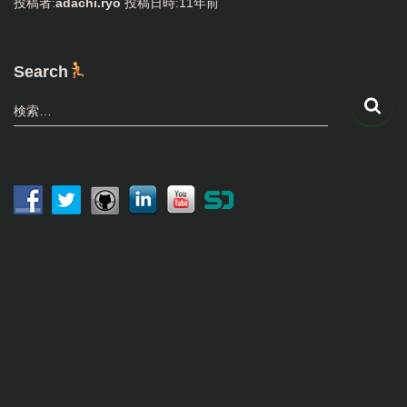
投稿者:
adachi.ryo
投稿日時:
11年
前
Search
検
検索…
索
:
動
画
プ
レ
ー
ヤ
ー