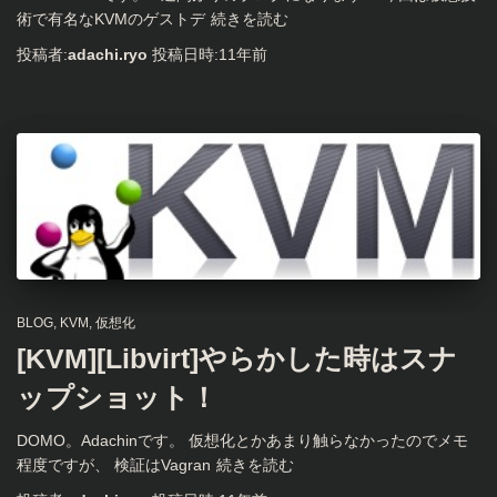
術で有名なKVMのゲストデ
続きを読む
投稿者:
adachi.ryo
投稿日時:
11年
前
BLOG
KVM
仮想化
[KVM][Libvirt]やらかした時はスナ
ップショット！
DOMO。Adachinです。 仮想化とかあまり触らなかったのでメモ
程度ですが、 検証はVagran
続きを読む