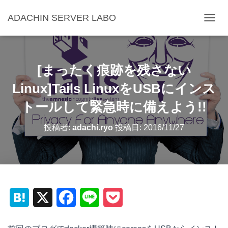
ADACHIN SERVER LABO
ナ
ビ
ゲ
ー
シ
[まったく痕跡を残さない
ョ
ン
Linux]Tails LinuxをUSBにインス
を
トールして緊急時に備えよう!!
切
り
替
投稿者:
adachi.ryo
投稿日:
2016/11/27
え
H
X
F
L
P
a
a
i
o