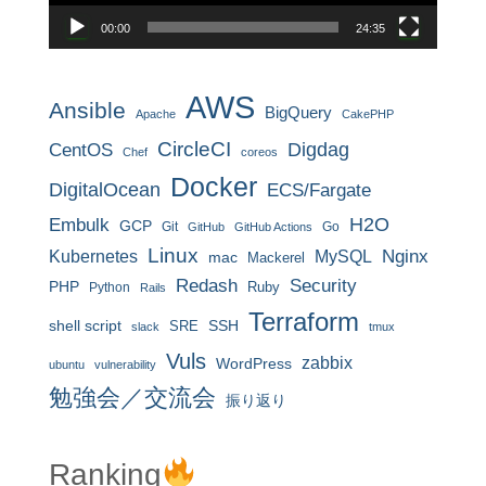
00:00
24:35
AWS
Ansible
BigQuery
Apache
CakePHP
CircleCI
CentOS
Digdag
Chef
coreos
Docker
DigitalOcean
ECS/Fargate
H2O
Embulk
GCP
Git
Go
GitHub
GitHub Actions
Linux
MySQL
Nginx
Kubernetes
mac
Mackerel
Redash
Security
PHP
Ruby
Python
Rails
Terraform
shell script
SRE
SSH
slack
tmux
Vuls
zabbix
WordPress
ubuntu
vulnerability
勉強会／交流会
振り返り
Ranking