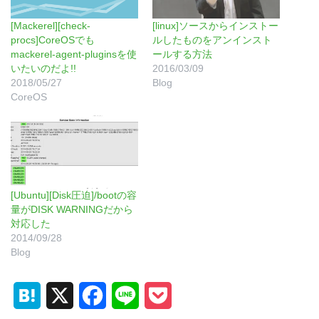
[Mackerel][check-
[linux]ソースからインストー
procs]CoreOSでも
ルしたものをアンインスト
mackerel-agent-pluginsを使
ールする方法
いたいのだよ!!
2016/03/09
2018/05/27
Blog
CoreOS
[Ubuntu][Disk圧迫]/bootの容
量がDISK WARNINGだから
対応した
2014/09/28
Blog
H
X
F
L
P