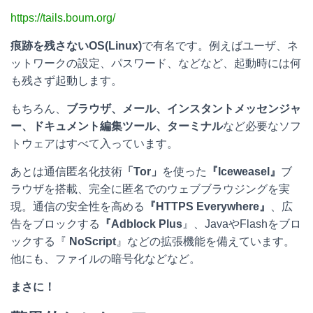
https://tails.boum.org/
痕跡を残さないOS(Linux)
で有名です。例えばユーザ、ネ
ットワークの設定、パスワード、などなど、起動時には何
も残さず起動します。
もちろん、
ブラウザ、メール、インスタントメッセンジャ
ー、ドキュメント編集ツール、ターミナル
など必要なソフ
トウェアはすべて入っています。
あとは通信匿名化技術
「Tor」
を使った
『Iceweasel』
ブ
ラウザを搭載、完全に匿名でのウェブブラウジングを実
現。通信の安全性を高める
『HTTPS Everywhere』
、広
告をブロックする
『Adblock Plus
』、JavaやFlashをブロ
ックする『
NoScript
』などの拡張機能を備えています。
他にも、ファイルの暗号化などなど。
まさに！