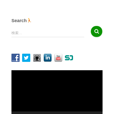
Search
検
検索…
索
:
動
画
プ
レ
ー
ヤ
ー