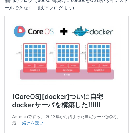
前回のブログでdocker構築時にcoreosをUSBからインスト
t
c
n
c
ールできなく、(以下ブログより)
e
e
e
k
n
b
e
a
o
t
o
k