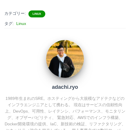
a
a
i
o
t
c
n
c
カテゴリー:
LINUX
e
e
e
k
タグ:
Linux
n
b
e
a
o
t
o
k
adachi.ryo
1989年生まれのSRE。ホスティングから大規模なアドテクなどの
インフラエンジニアとして携わる。 現在はサービスの信頼性向
上、DevOps、可用性、レイテンシ、パフォーマンス、モニタリン
グ、オブザーバビリティ、 緊急対応、AWSでのインフラ構築、
Docker開発環境の提供、IaC、新技術の検証、リファクタリング、