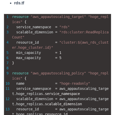
rds.tf
1
resource
"aws_appautoscaling_target"
"hoge_repl
icas"
{
2
service_namespace
=
"rds"
3
scalable_dimension
=
"rds:cluster:ReadReplica
Count"
4
resource_id
=
"cluster:${aws_rds_clust
er.hoge_cluster.id}"
5
min_capacity
=
1
6
max_capacity
=
5
7
}
8
9
resource
"aws_appautoscaling_policy"
"hoge_repl
icas"
{
10
name
=
"hoge-readonly"
11
service_namespace
=
aws_appautoscaling_targe
t
.
hoge_replicas
.
service_namespace
12
scalable_dimension
=
aws_appautoscaling_targe
t
.
hoge_replicas
.
scalable_dimension
13
resource_id
=
aws_appautoscaling_targe
t
.
hoge_replicas
.
resource_id