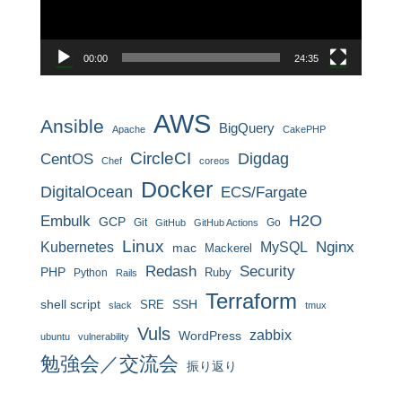
ヤ
ー
00:00
24:35
AWS
Ansible
BigQuery
Apache
CakePHP
CircleCI
CentOS
Digdag
Chef
coreos
Docker
DigitalOcean
ECS/Fargate
H2O
Embulk
GCP
Git
Go
GitHub
GitHub Actions
Linux
MySQL
Nginx
Kubernetes
mac
Mackerel
Redash
Security
PHP
Ruby
Python
Rails
Terraform
shell script
SRE
SSH
slack
tmux
Vuls
zabbix
WordPress
ubuntu
vulnerability
勉強会／交流会
振り返り