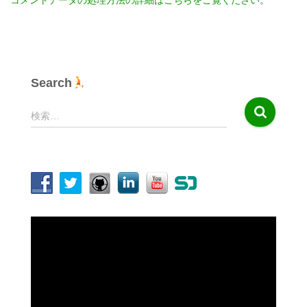
Search
検
検索…
索
:
動
画
プ
レ
ー
ヤ