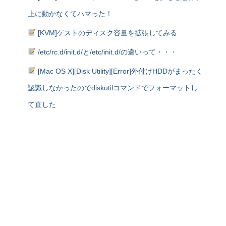
上に動かなくてハマった！
[KVM]ゲストのディスク容量を拡張してみる
/etc/rc.d/init.d/と/etc/init.d/の違いって・・・
[Mac OS X][Disk Utility][Error]外付けHDDがまったく
認識しなかったのでdiskutilコマンドでフォーマットし
て直した