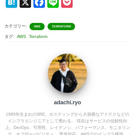
H
X
F
L
P
a
a
i
o
t
c
n
c
カテゴリー:
AWS
TERRAFORM
e
e
e
k
タグ:
AWS
Terraform
n
b
e
a
o
t
o
k
adachi.ryo
1989年生まれのSRE。ホスティングから大規模なアドテクなどの
インフラエンジニアとして携わる。 現在はサービスの信頼性向
上、DevOps、可用性、レイテンシ、パフォーマンス、モニタリン
グ、オブザーバビリティ、 緊急対応、AWSでのインフラ構築、