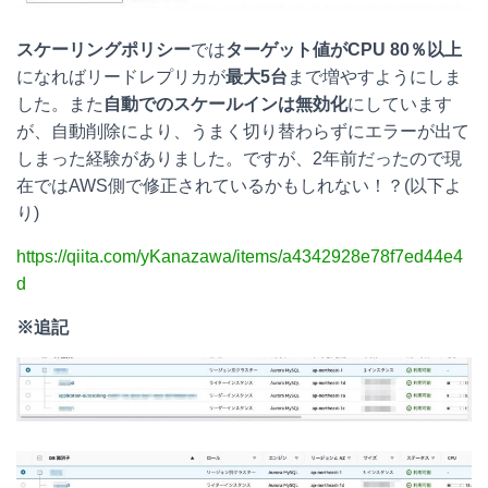
スケーリングポリシー
では
ターゲット値がCPU 80％以上
になればリードレプリカが
最大5台
まで増やすようにしま
した。また
自動でのスケールインは無効化
にしています
が、自動削除により、うまく切り替わらずにエラーが出て
しまった経験がありました。ですが、2年前だったので現
在ではAWS側で修正されているかもしれない！？(以下よ
り)
https://qiita.com/yKanazawa/items/a4342928e78f7ed44e4
d
※追記