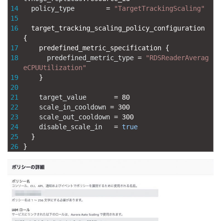
14
policy_type
=
"TargetTrackingScaling"
15
16
target_tracking_scaling_policy_configuration
{
17
predefined_metric_specification
{
18
predefined_metric_type
=
"RDSReaderAverag
eCPUUtilization"
19
}
20
21
target_value
=
80
22
scale_in_cooldown
=
300
23
scale_out_cooldown
=
300
24
disable_scale_in
=
true
25
}
26
}