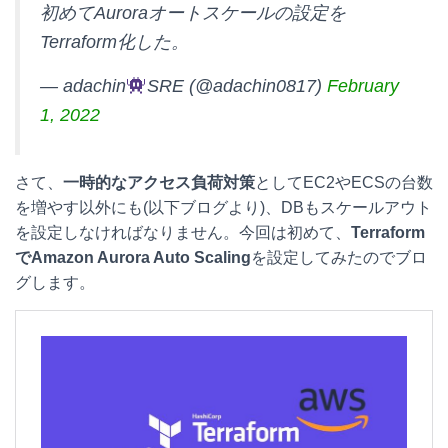
初めてAuroraオートスケールの設定を
t
c
n
c
Terraform化した。
e
e
e
k
— adachin
SRE (@adachin0817)
February
n
b
e
1, 2022
a
o
t
o
さて、
一時的なアクセス負荷対策
としてEC2やECSの台数
k
を増やす以外にも(以下ブログより)、DBもスケールアウト
を設定しなければなりません。今回は初めて、
Terraform
でAmazon Aurora Auto Scaling
を設定してみたのでブロ
グします。