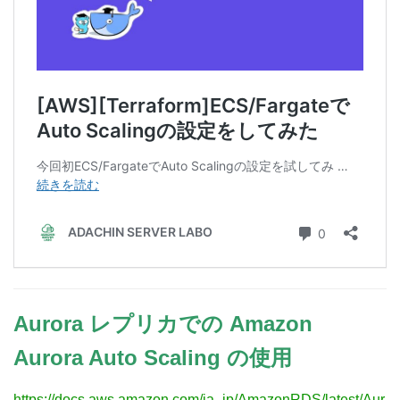
Aurora レプリカでの Amazon
Aurora Auto Scaling の使用
https://docs.aws.amazon.com/ja_jp/AmazonRDS/latest/Aur