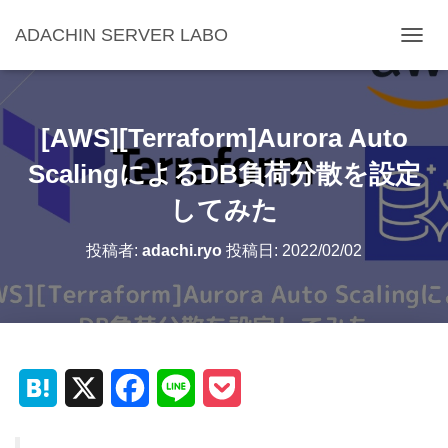
ADACHIN SERVER LABO
ナ
ビ
ゲ
ー
シ
[AWS][Terraform]Aurora Auto
ョ
ン
ScalingによるDB負荷分散を設定
を
してみた
切
り
替
投稿者:
adachi.ryo
投稿日:
2022/02/02
え
H
X
F
L
P
a
a
i
o