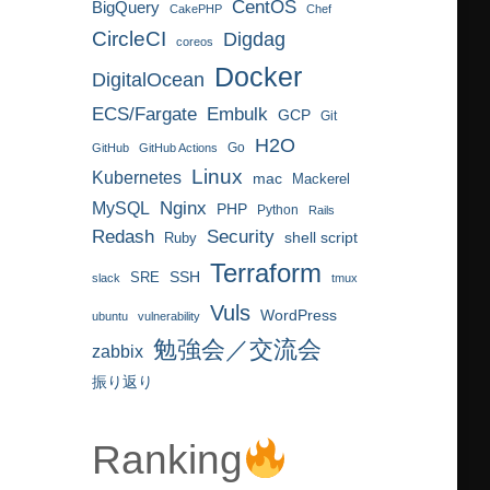
CentOS
BigQuery
CakePHP
Chef
CircleCI
Digdag
coreos
Docker
DigitalOcean
ECS/Fargate
Embulk
GCP
Git
H2O
Go
GitHub
GitHub Actions
Linux
Kubernetes
mac
Mackerel
MySQL
Nginx
PHP
Python
Rails
Redash
Security
Ruby
shell script
Terraform
SRE
SSH
slack
tmux
Vuls
WordPress
ubuntu
vulnerability
勉強会／交流会
zabbix
振り返り
Ranking