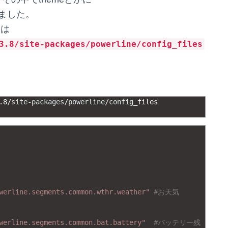
ました。
リは
3.8/site-packages/powerline/config_files
.
8
/
site
-
packages
/
powerline
/
config
_
files
werline.segments.common.wthr.weather"
#お天気
werline.segments.common.bat.battery"
#バッテリー残