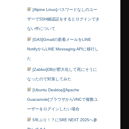
[Alpine Linux]パスワードなしのユー
ザーでSSH鍵認証をするとログインでき
ない件について
[GAS]Gmailの新着メールをLINE
NotifyからLINE Messaging APIに移行し
た
[Zabbix]DBが肥大化して死にそうに
なったので対策してみた
[Ubuntu Desktop][Apache
Guacamole]ブラウザからVNCで複数ユ
ーザーをログインしたい場合
5年ぶり！？にSRE NEXT 2025へ参