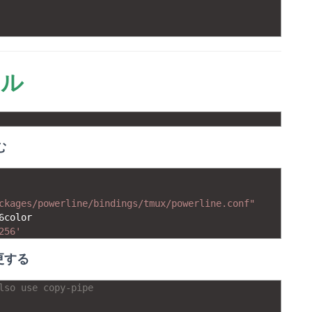
ール
む
ckages/powerline/bindings/tmux/powerline.conf"
6color
256'
変更する
lso use copy-pipe