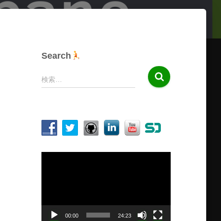
Search
検
検索…
索
:
動
画
プ
レ
ー
ヤ
00:00
24:23