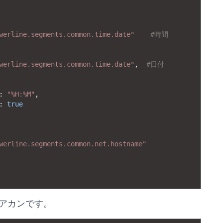
werline.segments.common.time.date"
#時間
werline.segments.common.time.date"
,
#日付
:
"%H:%M"
,
:
true
werline.segments.common.net.hostname"
いとアカンです。