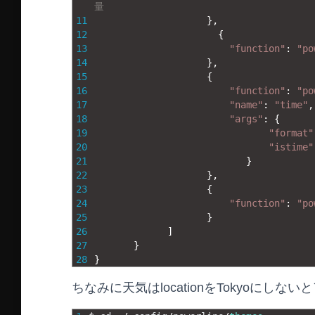
量
11
}
,
12
{
13
"function"
:
"po
14
}
,
15
{
16
"function"
:
"po
17
"name"
:
"time"
,
18
"args"
:
{
19
"format"
20
"istime"
21
}
22
}
,
23
{
24
"function"
:
"po
25
}
26
]
27
}
28
}
ちなみに天気はlocationをTokyoにしな