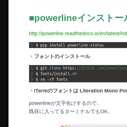
■powerlineインストー
http://powerline.readthedocs.io/en/latest/in
1
$
pip 
install 
powerline
-
status
・フォントのインストール
1
$
git 
clone
https
:
//github.com/powerline
2
$
fonts
/
install
.
sh
3
$
rm
-
rf 
fonts
・iTermのフォントは Literation Mono Po
powerlineが文字化けするので。
既存に入ってるターミナルでもOK。