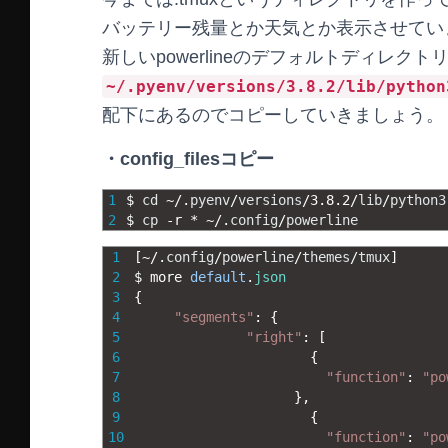
バッテリー残量とか天気とか表示させてい
新しいpowerlineのデフォルトディレクト
~/.pyenv/versions/3.8.2/lib/python
配下にあるのでコピーしていきましょう。
・config_filesコピー
1
$
cd
~
/
.
pyenv
/
versions
/
3.8.2
/
lib
/
python3
2
$
cp
-
r *
~
/
.
config
/
powerline
1
[
~
/
.
config
/
powerline
/
themes
/
tmux
]
2
$
more 
default
.
json
3
{
4
"segments"
:
{
5
"right"
:
[
6
{
7
"function"
:
"po
8
}
,
9
{
10
"function"
:
"po