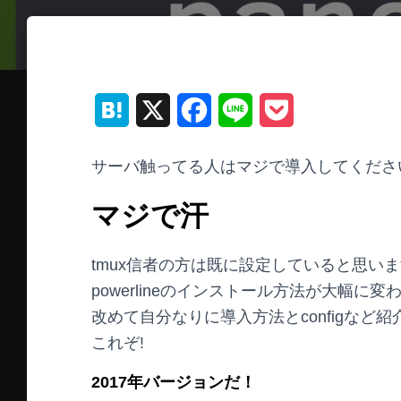
H
X
F
L
P
a
a
i
o
サーバ触ってる人はマジで導入してくださ
t
c
n
c
マジで汗
e
e
e
k
n
b
e
tmux信者の方は既に設定していると思い
a
o
t
powerlineのインストール方法が大幅に変
o
改めて自分なりに導入方法とconfigなど
これぞ!
k
2017年バージョンだ！