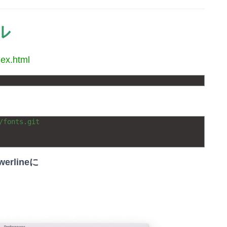
ル
dex.html
/fonts.git 
werlineに