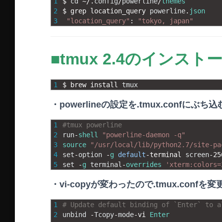
1
$
cd
~
/
.
config
/
powerline
/
themes
2
$
grep 
location_query 
powerline
.
json
3
"location_query"
:
"tokyo, japan"
■tmux 2.4のインスト
1
$
brew 
install 
tmux
・powerlineの設定を.tmux.confにぶち込
1
#tmux powerline 
2
run
-
shell
"powerline-daemon -q"
3
source
"/usr/local/lib/python2.7/site-pa
4
set
-
option
-
g
default
-
terminal 
screen
-
25
5
set
-
g
terminal
-
overrides
'xterm:colors=
・vi-copyが変わったので.tmux.confを
1
# Update default binding of `Enter` to a
2
unbind
-
Tcopy
-
mode
-
vi 
Enter