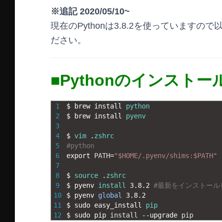
※追記 2020/05/10~
現在のPythonは3.8.2を使っていま
ださい。
■Pythonのインストー
1
$
brew 
install 
python
2
$
brew 
install 
pyenv
3
4
$
vim
.
zshrc
5
#python
6
export 
PATH
=
"$HOME/.pyenv/shims:$PATH"
7
8
$
source
.
zshrc
9
$
pyenv 
install
3.8.2
#最新をインストール
10
$
pyenv 
global
3.8.2
11
$
sudo 
easy_install 
pip
12
$
sudo 
pip 
install
--
upgrade 
pip