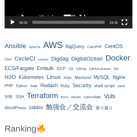
ー
00:00
24:35
AWS
Ansible
CentOS
BigQuery
Apache
CakePHP
Docker
CircleCI
Digdag
DigitalOcean
Chef
coreos
ECS/Fargate
Embulk
GCP
Git
Go
GitHub
GitHub Actions
H2O
Linux
MySQL
Nginx
Kubernetes
mac
Mackerel
Redash
Security
PHP
Ruby
shell script
Python
Rails
slack
Terraform
Vuls
SRE
SSH
tmux
ubuntu
vulnerability
勉強会／交流会
zabbix
WordPress
振り返り
Ranking