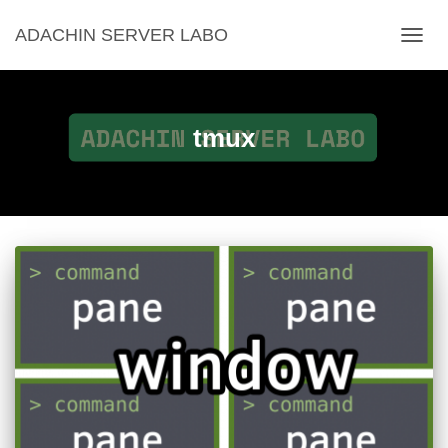
ADACHIN SERVER LABO
ナ
ビ
ゲ
ー
シ
tmux
ョ
ン
を
切
り
替
え