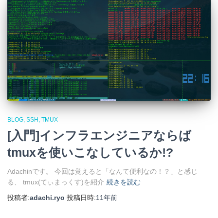
BLOG
SSH
TMUX
[入門]インフラエンジニアならば
tmuxを使いこなしているか!?
Adachinです。 今回は覚えると「なんて便利なの！？」と感じ
る、 tmux(てぃまっくす)を紹介
続きを読む
投稿者:
adachi.ryo
投稿日時:
11年
前