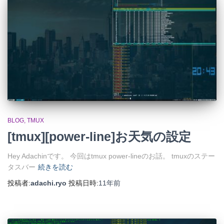
BLOG
TMUX
[tmux][power-line]お天気の設定
Hey Adachinです。 今回はtmux power-lineのお話。 tmuxのステー
タスバー
続きを読む
投稿者:
adachi.ryo
投稿日時:
11年
前