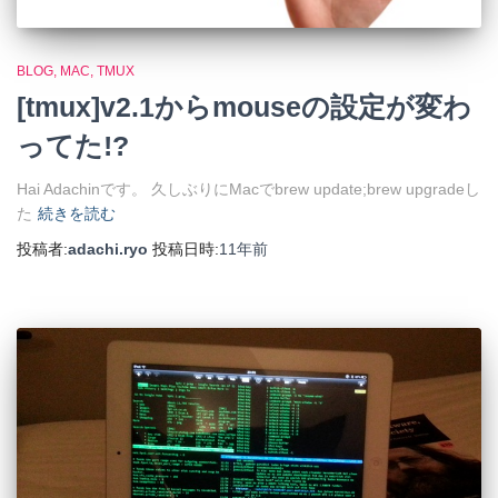
BLOG
MAC
TMUX
[tmux]v2.1からmouseの設定が変わ
ってた!?
Hai Adachinです。 久しぶりにMacでbrew update;brew upgradeし
た
続きを読む
投稿者:
adachi.ryo
投稿日時:
11年
前