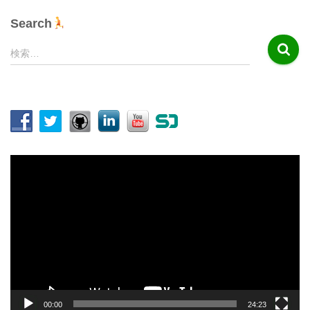
Search
検
検索…
索
:
動
画
プ
レ
ー
ヤ
ー
00:00
24:23