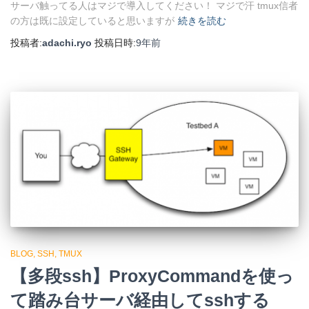
サーバ触ってる人はマジで導入してください！ マジで汗 tmux信者
の方は既に設定していると思いますが
続きを読む
投稿者:
adachi.ryo
投稿日時:
9年
前
BLOG
SSH
TMUX
【多段ssh】ProxyCommandを使っ
て踏み台サーバ経由してsshする