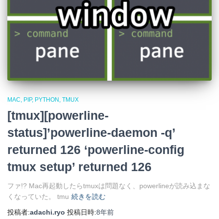
MAC
PIP
PYTHON
TMUX
[tmux][powerline-
status]’powerline-daemon -q’
returned 126 ‘powerline-config
tmux setup’ returned 126
ファ!? Mac再起動したらtmuxは問題なく、powerlineが読み込まな
くなっていた。 tmu
続きを読む
投稿者:
adachi.ryo
投稿日時:
8年
前