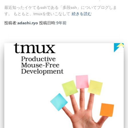
最近知ったイケてるsshである「多段ssh」についてブログしま
す。 もともと、tmuxを使いこなして
続きを読む
投稿者:
adachi.ryo
投稿日時:
9年
前