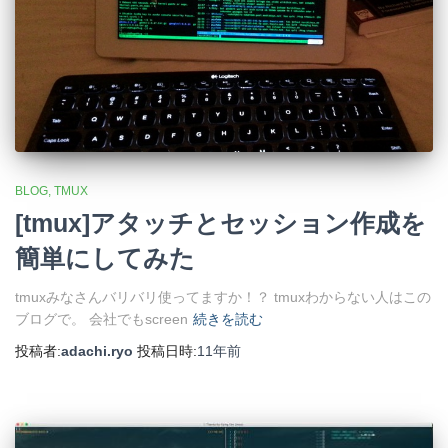
BLOG
TMUX
[tmux]アタッチとセッション作成を
簡単にしてみた
tmuxみなさんバリバリ使ってますか！？ tmuxわからない人はこの
ブログで。 会社でもscreen
続きを読む
投稿者:
adachi.ryo
投稿日時:
11年
前