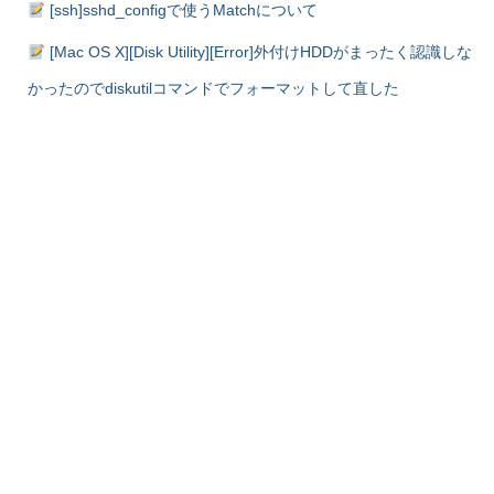
[ssh]sshd_configで使うMatchについて
[Mac OS X][Disk Utility][Error]外付けHDDがまったく認識しな
かったのでdiskutilコマンドでフォーマットして直した