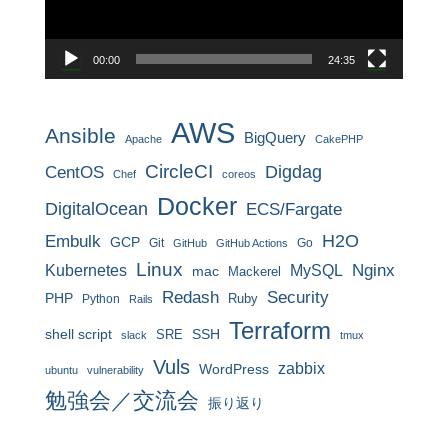
ー
00:00
24:35
AWS
Ansible
BigQuery
Apache
CakePHP
CircleCI
CentOS
Digdag
Chef
coreos
Docker
DigitalOcean
ECS/Fargate
H2O
Embulk
GCP
Git
Go
GitHub
GitHub Actions
Linux
MySQL
Nginx
Kubernetes
mac
Mackerel
Redash
Security
PHP
Ruby
Python
Rails
Terraform
shell script
SRE
SSH
slack
tmux
Vuls
zabbix
WordPress
ubuntu
vulnerability
勉強会／交流会
振り返り