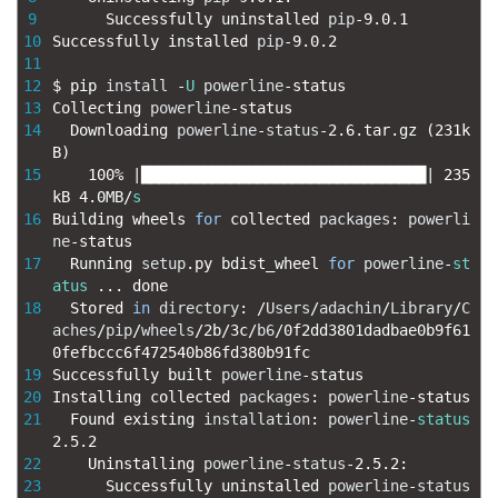
9
Successfully 
uninstalled 
pip
-
9.0.1
10
Successfully 
installed 
pip
-
9.0.2
11
12
$
pip 
install
-
U
powerline
-
status
13
Collecting 
powerline
-
status
14
Downloading 
powerline
-
status
-
2.6.tar.gz
(
231k
B
)
15
100
%
|
████████████████████████████████
|
235
kB
4.0MB
/
s
16
Building 
wheels 
for
collected 
packages
:
powerli
ne
-
status
17
Running 
setup
.
py 
bdist_wheel 
for
powerline
-
st
atus
.
.
.
done
18
Stored 
in
directory
:
/
Users
/
adachin
/
Library
/
C
aches
/
pip
/
wheels
/
2b
/
3c
/
b6
/
0f2dd3801dadbae0b9f61
0fefbccc6f472540b86fd380b91fc
19
Successfully 
built 
powerline
-
status
20
Installing 
collected 
packages
:
powerline
-
status
21
Found 
existing 
installation
:
powerline
-
status
2.5.2
22
Uninstalling 
powerline
-
status
-
2.5.2
:
23
Successfully 
uninstalled 
powerline
-
status