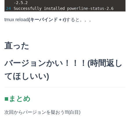
-
2.5.2
24
Successfully 
installed 
powerline
-
status
-
2.6
tmux reload
(キーバインド + r)
すると。。。
直った
バージョンかい！！！(時間返し
てほしいい)
■まとめ
次回からバージョンを疑おう!!!(白目)