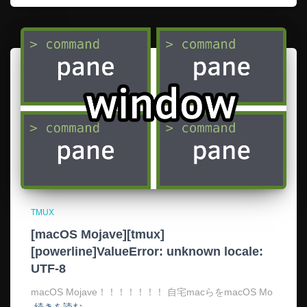
TMUX
[macOS Mojave][tmux]
[powerline]ValueError: unknown locale:
UTF-8
macOS Mojave！！！！！！！ 自宅macらをmacOS Mo
続きを読む