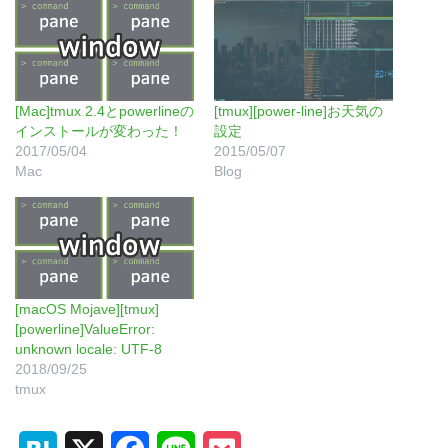
[Mac]tmux 2.4とpowerlineの
[tmux][power-line]お天気の
インストールが変わった！
設定
2017/05/04
2015/05/07
Mac
Blog
[macOS Mojave][tmux]
[powerline]ValueError:
unknown locale: UTF-8
2018/09/25
tmux