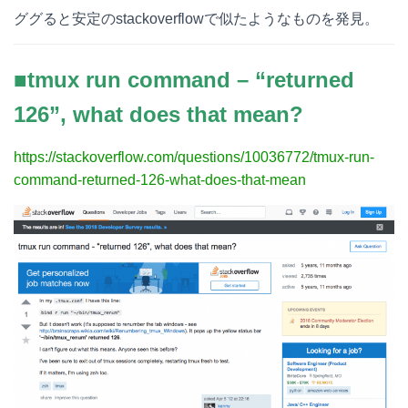
ググると安定のstackoverflowで似たようなものを発見。
■tmux run command – “returned
126”, what does that mean?
https://stackoverflow.com/questions/10036772/tmux-run-
command-returned-126-what-does-that-mean