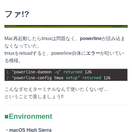
a
a
i
o
ファ!?
t
c
n
c
e
e
e
k
n
b
e
Mac再起動したらtmuxは問題なく、
powerline
が読み込ま
なくなっていた。
a
o
t
tmuxをreloadすると、powerline自体に
エラー
が吐いてい
o
る模様。
k
1
‘
powerline
-
daemon
-
q
’
returned
126
2
‘
powerline
-
config 
tmux 
setup
’
returned
126
こんなダセえターミナルなんて使いたくないぜ…
ということで直しましょう!!
■Environment
・macOS High Sierra