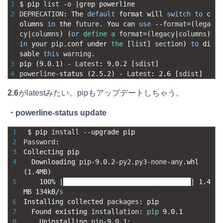
1
$
pip 
list
-
o
|
grep 
powerline
2
DEPRECATION
:
The 
default
format 
will 
switch
to
c
olumns 
in
the 
future
.
You 
can 
use
--
format
=
(
lega
cy
|
columns
)
(
or
define
a
format
=
(
legacy
|
columns
)
in
your 
pip
.
conf 
under 
the
[
list
]
section
)
to
di
sable 
this
warning
.
3
pip
(
9.0.1
)
-
Latest
:
9.0.2
[
sdist
]
4
powerline
-
status
(
2.5.2
)
-
Latest
:
2.6
[
sdist
]
2.6
がlatestみたい。pipもアップデートしちゃう。
・powerline-status update
1
$
pip 
install
--
upgrade 
pip
2
Password
:
3
Collecting 
pip
4
Downloading 
pip
-
9.0.2
-
py2
.
py3
-
none
-
any
.
whl
(
1.4MB
)
5
100
%
|
████████████████████████████████
|
1.4
MB
134kB
/
s
6
Installing 
collected 
packages
:
pip
7
Found 
existing 
installation
:
pip
9.0.1
8
Uninstalling 
pip
-
9.0.1
: