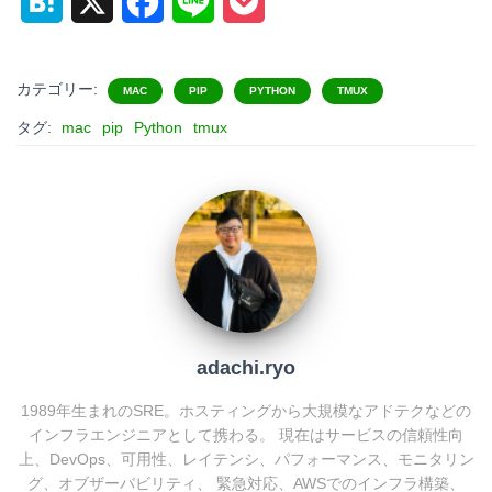
H
X
F
L
P
a
a
i
o
t
c
n
c
カテゴリー:
MAC
PIP
PYTHON
TMUX
e
e
e
k
タグ:
mac
pip
Python
tmux
n
b
e
a
o
t
o
k
adachi.ryo
1989年生まれのSRE。ホスティングから大規模なアドテクなどの
インフラエンジニアとして携わる。 現在はサービスの信頼性向
上、DevOps、可用性、レイテンシ、パフォーマンス、モニタリン
グ、オブザーバビリティ、 緊急対応、AWSでのインフラ構築、