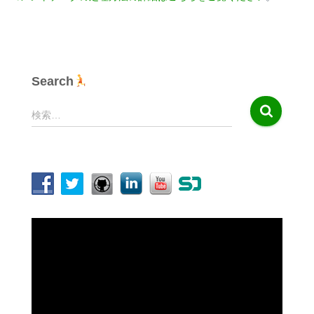
Search
検
検索…
索
:
動
画
プ
レ
ー
ヤ