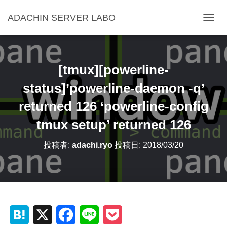
ADACHIN SERVER LABO
ナ
ビ
ゲ
ー
シ
[tmux][powerline-
ョ
ン
status]’powerline-daemon -q’
を
returned 126 ‘powerline-config
切
り
tmux setup’ returned 126
替
え
投稿者:
adachi.ryo
投稿日:
2018/03/20
H
X
F
L
P