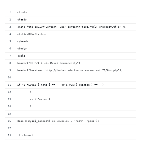
<html>
<head>
<meta http-equiv="Content-Type" content="text/html; charset=utf-8" />
<title>BBS</title>
</head>
<body>
<?php
header("HTTP/1.1 301 Moved Permanently");
header("Location: http://docker.adachin.server-on.net:70/bbs.php");
if ($_REQUEST['name'] == '' or $_POST['message'] == '')
	{
	exit('error');
	}
$con = mysql_connect('xx.xx.xx.xx', 'root', 'pass');
if (!$con)