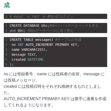
成
1
# mysql -u root -p #Mysqlログイン
1
CREATE 
DATABASE 
bbs
;
#bbsというデータベースを作る
2
use
bbs
;
#bbsデータベースに切り替え
1
CREATE 
TABLE 
messages
(
#テーブルの作成
2
no 
INT
AUTO_INCREMENT 
PRIMARY 
KEY
,
3
name 
VARCHAR
(
255
)
,
4
message 
TEXT
,
5
created 
DATETIME
6
)
;
no には登録番号、name には投稿者の名前、message に
は投稿メッセージ、
created には投稿日時をそれぞれ格納するものとしまし
た。
AUTO_INCREMENT PRIMARY KEY は勝手に連番を作成
してくれるようになります。