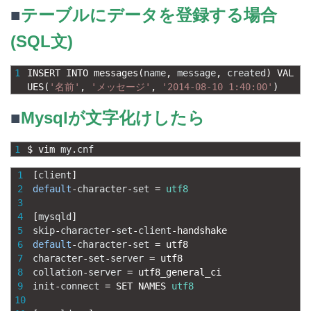
■
テーブルにデータを登録する場合
(SQL文)
1
INSERT 
INTO 
messages
(
name
,
message
,
created
)
VAL
UES
(
'名前'
,
'メッセージ'
,
'2014-08-10 1:40:00'
)
■
Mysqlが文字化けしたら
1
$
vim 
my
.
cnf
1
[
client
]
2
default
-
character
-
set
=
utf8
3
4
[
mysqld
]
5
skip
-
character
-
set
-
client
-
handshake
6
default
-
character
-
set
=
utf8
7
character
-
set
-
server
=
utf8
8
collation
-
server
=
utf8_general_ci
9
init
-
connect
=
SET 
NAMES 
utf8
10