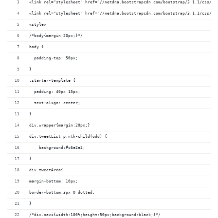
<link rel="stylesheet" href="//netdna.bootstrapcdn.com/bootstrap/3.1.1/css/bo
<link rel="stylesheet" href="//netdna.bootstrapcdn.com/bootstrap/3.1.1/css/bo
<style>
/*body{margin:20px;}*/
body {
  padding-top: 50px;
}
.starter-template {
  padding: 40px 15px;
  text-align: center;
}
div.wrapper{margin:20px;}
div.tweetList p:nth-child(odd) {
    background:#c6e2e2;
}
div.tweetArea{
margin-bottom: 10px;
border-bottom:3px 0 dotted;
}
/*div.navi{width:100%;height:50px;background:black;}*/