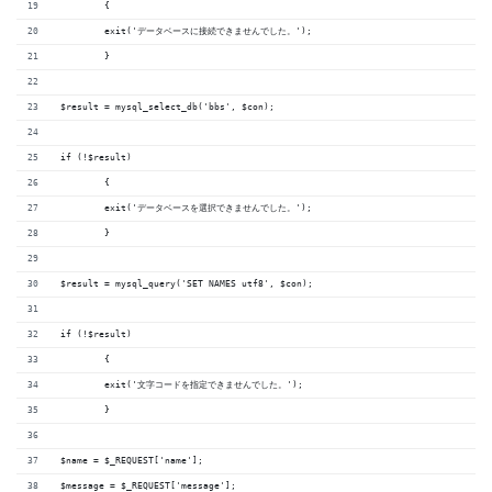
	{
	exit('データベースに接続できませんでした。');
	}
$result = mysql_select_db('bbs', $con);
if (!$result)
	{
	exit('データベースを選択できませんでした。');
	}
$result = mysql_query('SET NAMES utf8', $con);
if (!$result)
	{
	exit('文字コードを指定できませんでした。');
	}
$name = $_REQUEST['name'];
$message = $_REQUEST['message'];