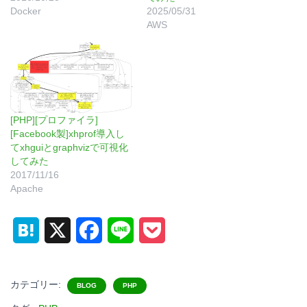
Docker
2025/05/31
AWS
[PHP][プロファイラ]
[Facebook製]xhprof導入し
てxhguiとgraphvizで可視化
してみた
2017/11/16
Apache
H
X
F
L
P
a
a
i
o
t
c
n
c
カテゴリー:
BLOG
PHP