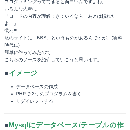
プログラミングってできると面白いんですよね。
e
e
e
k
いろんな先輩に
「コードの内容が理解できているなら、あとは慣れだ
n
b
e
よ。」
a
o
t
慣れ!!!
私のサイトに「BBS」というものがあるんですが、(新卒
o
時代に)
k
簡単に作ってみたので
こちらのソースを紹介していこうと思います。
■
イメージ
データベースの作成
PHPで２つのプログラムを書く
リダイレクトする
■
Mysqlにデータベース/テーブルの作