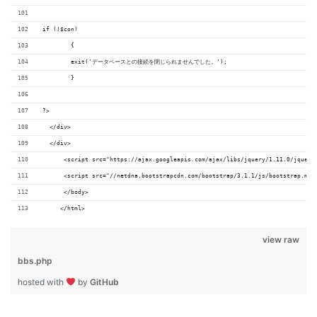
if (!$con)
	{
	exit('データベースとの接続を閉じられませんでした。');
	}
?>
  </div>
  </div>
      <script src="https://ajax.googleapis.com/ajax/libs/jquery/1.11.0/jquery
      <script src="//netdna.bootstrapcdn.com/bootstrap/3.1.1/js/bootstrap.min
      </body>
     </html>
view raw
bbs.php
hosted with
by
GitHub