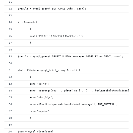
$result = mysql_query('SET NAMES utf8', $con);
if (!$result)
	{
	exit('文字コードを指定できませんでした。');
	}
$result = mysql_query('SELECT * FROM messages ORDER BY no DESC', $con);
while ($data = mysql_fetch_array($result))
	{
	echo "<p>\n";
	echo '<strong>[You.' . $data['no'] . '] ' . htmlspecialchars($data['n
	echo "<br />\n";
	echo nl2br(htmlspecialchars($data['message'], ENT_QUOTES));
	echo "</p>\n";
	}
$con = mysql_close($con);