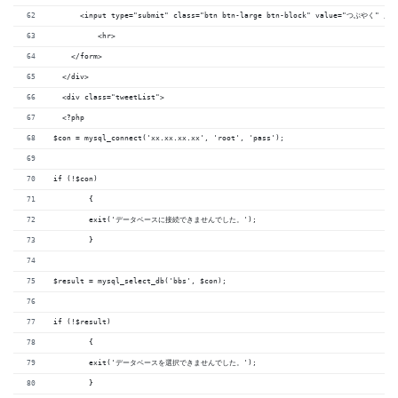
      <input type="submit" class="btn btn-large btn-block" value="つぶやく" />
          <hr>
    </form>
  </div>
  <div class="tweetList">
  <?php
$con = mysql_connect('xx.xx.xx.xx', 'root', 'pass');
if (!$con)
	{
	exit('データベースに接続できませんでした。');
	}
$result = mysql_select_db('bbs', $con);
if (!$result)
	{
	exit('データベースを選択できませんでした。');
	}