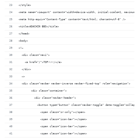
</style>
<meta name="viewport" content="width=device-width, initial-scale=1, maximum-s
<meta http-equiv="Content-Type" content="text/html; charset=utf-8" />
<title>ADACHIN BBS</title>
</head>
<body>
<!–
  <div class="navi">
    <a href="/">TOPページ</a>
  </div>
  –>
  <div class="navbar navbar-inverse navbar-fixed-top" role="navigation">
        <div class="container">
          <div class="navbar-header">
            <button type="button" class="navbar-toggle" data-toggle="collapse
              <span class="sr-only"></span>
              <span class="icon-bar"></span>
              <span class="icon-bar"></span>
              <span class="icon-bar"></span>