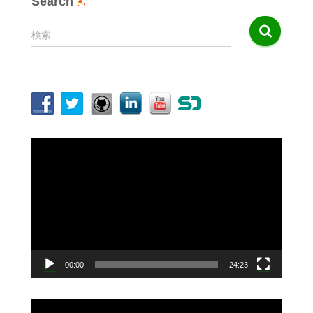
Search
検
検索…
索
:
動
画
プ
レ
ー
ヤ
ー
00:00
24:23
動