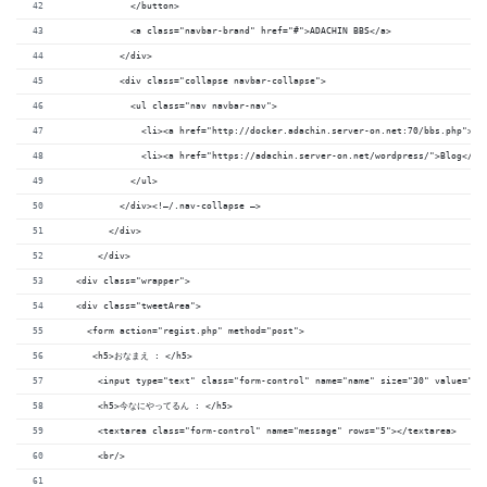
            </button>
            <a class="navbar-brand" href="#">ADACHIN BBS</a>
          </div>
          <div class="collapse navbar-collapse">
            <ul class="nav navbar-nav">
              <li><a href="http://docker.adachin.server-on.net:70/bbs.php">Ho
              <li><a href="https://adachin.server-on.net/wordpress/">Blog</a>
            </ul>
          </div><!–/.nav-collapse –>
        </div>
      </div>
  <div class="wrapper">
  <div class="tweetArea">
    <form action="regist.php" method="post">
     <h5>おなまえ : </h5>
      <input type="text" class="form-control" name="name" size="30" value="" 
      <h5>今なにやってるん : </h5>
      <textarea class="form-control" name="message" rows="5"></textarea>
      <br/>