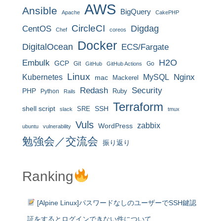
AWS
Ansible
BigQuery
Apache
CakePHP
CircleCI
CentOS
Digdag
Chef
coreos
Docker
DigitalOcean
ECS/Fargate
H2O
Embulk
GCP
Git
Go
GitHub
GitHub Actions
Linux
MySQL
Nginx
Kubernetes
mac
Mackerel
Redash
Security
PHP
Ruby
Python
Rails
Terraform
shell script
SRE
SSH
slack
tmux
Vuls
zabbix
WordPress
ubuntu
vulnerability
勉強会／交流会
振り返り
Ranking
[Alpine Linux]パスワードなしのユーザーでSSH鍵認
証をするとログインできない件について