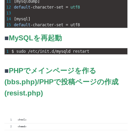
11
[
mysqldump
]
12
default
-
character
-
set
=
utf8
13
14
[
mysql
]
15
default
-
character
-
set
=
utf8
■
MySQLを再起動
1
$
sudo
/
etc
/
init
.
d
/
mysqld 
restart
■
PHPでメインページを作る
(bbs.php)/PHPで投稿ページの作成
(resist.php)
<html>
<head>