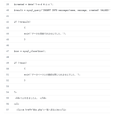
$created = date('Y-m-d H:i:s');
$result = mysql_query("INSERT INTO messages(name, message, created) VALUES('$n
if (!$result)
	{
	exit('データを登録できませんでした。');
	}
$con = mysql_close($con);
if (!$con)
	{
	exit('データベースとの接続を閉じられませんでした。');
	}
?>
 <h3>つぶやきましたん。 </h3>
<ul>
  <li><a href="bbs.php">一覧へ戻る</a></li>