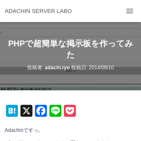
ADACHIN SERVER LABO
ナ
ビ
ゲ
ー
シ
PHPで超簡単な掲示板を作ってみ
ョ
ン
た
を
切
投稿者:
adachi.ryo
投稿日:
2014/08/10
り
替
え
H
X
F
L
P
a
a
i
o
Adachinですっ。
t
c
n
c