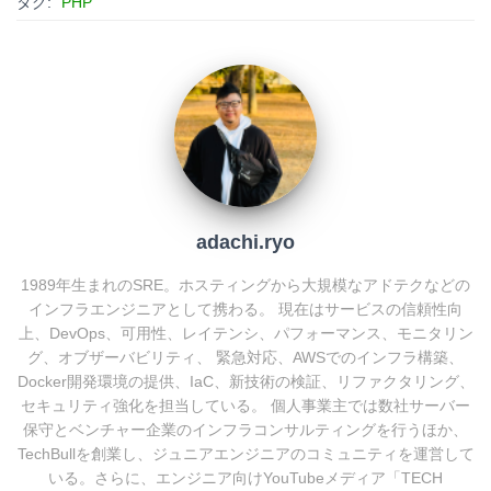
e
e
e
k
タグ:
PHP
n
b
e
a
o
t
o
k
adachi.ryo
1989年生まれのSRE。ホスティングから大規模なアドテクなどの
インフラエンジニアとして携わる。 現在はサービスの信頼性向
上、DevOps、可用性、レイテンシ、パフォーマンス、モニタリン
グ、オブザーバビリティ、 緊急対応、AWSでのインフラ構築、
Docker開発環境の提供、IaC、新技術の検証、リファクタリング、
セキュリティ強化を担当している。 個人事業主では数社サーバー
保守とベンチャー企業のインフラコンサルティングを行うほか、
TechBullを創業し、ジュニアエンジニアのコミュニティを運営して
いる。さらに、エンジニア向けYouTubeメディア「TECH