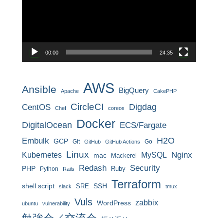
レ
ー
ヤ
ー
00:00
24:35
AWS
Ansible
BigQuery
Apache
CakePHP
CircleCI
CentOS
Digdag
Chef
coreos
Docker
DigitalOcean
ECS/Fargate
H2O
Embulk
GCP
Git
Go
GitHub
GitHub Actions
Linux
MySQL
Nginx
Kubernetes
mac
Mackerel
Redash
Security
PHP
Ruby
Python
Rails
Terraform
shell script
SRE
SSH
slack
tmux
Vuls
zabbix
WordPress
ubuntu
vulnerability