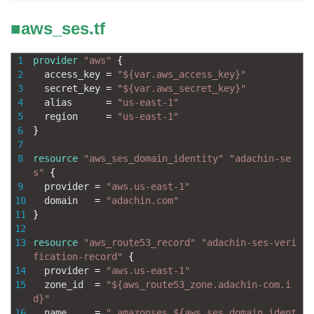
■aws_ses.tf
1
provider
"aws"
{
2
access_key
=
"${var.aws_access_key}"
3
secret_key
=
"${var.aws_secret_key}"
4
alias
=
"us-east-1"
5
region
=
"us-east-1"
6
}
7
8
resource
"aws_ses_domain_identity"
"adachin-se
s"
{
9
provider
=
"aws.us-east-1"
10
domain
=
"adachin.com"
11
}
12
13
resource
"aws_route53_record"
"adachin-ses-veri
fication-record"
{
14
provider
=
"aws.us-east-1"
15
zone_id
=
"${aws_route53_zone.adachin-com.i
d}"
16
name
=
"_amazonses.${aws_ses_domain_ident