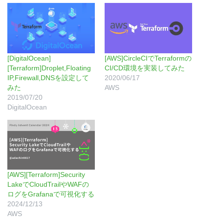
[DigitalOcean]
[AWS]CircleCIでTerraformの
[Terraform]Droplet,Floating
CI/CD環境を実装してみた
IP,Firewall,DNSを設定して
2020/06/17
みた
AWS
2019/07/20
DigitalOcean
[AWS][Terraform]Security
LakeでCloudTrailやWAFの
ログをGrafanaで可視化する
2024/12/13
AWS