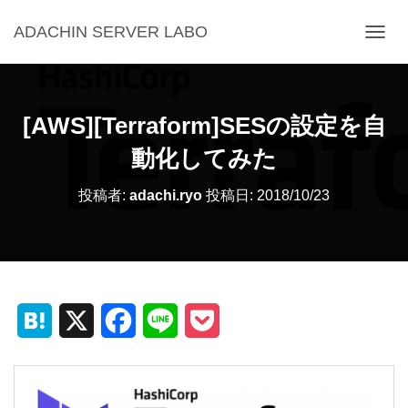
ADACHIN SERVER LABO
ナ
ビ
ゲ
ー
シ
[AWS][Terraform]SESの設定を自
ョ
ン
動化してみた
を
切
投稿者:
adachi.ryo
投稿日:
2018/10/23
り
替
え
H
X
F
L
P
a
a
i
o
t
c
n
c