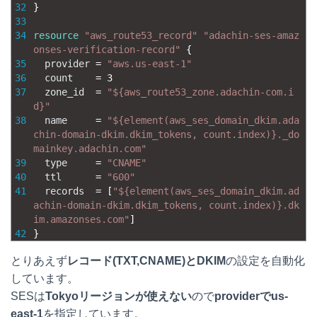
32
}
33
34
resource
"aws_route53_record"
"adachin-ses-amaz
onses-verification-record"
{
35
provider
=
"aws.us-east-1"
36
count
=
3
37
zone_id
=
"${aws_route53_zone.adachin-com.i
d}"
38
name
=
"${element(aws_ses_domain_dkim.ada
chin-domain-dkim.dkim_tokens, count.index)}._do
mainkey.adachin.com"
39
type
=
"CNAME"
40
ttl
=
"600"
41
records
=
[
"${element(aws_ses_domain_dkim.ad
achin-domain-dkim.dkim_tokens, count.index)}.dk
im.amazonses.com"
]
42
}
とりあえず
レコード(TXT,CNAME)とDKIM
の設定を自動化
しています。
SESは
Tokyoリージョンが使えない
ので
providerでus-
east-1
を指定しています。