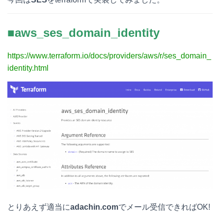
■aws_ses_domain_identity
https://www.terraform.io/docs/providers/aws/r/ses_domain_
identity.html
とりあえず適当に
adachin.com
でメール受信できればOK!