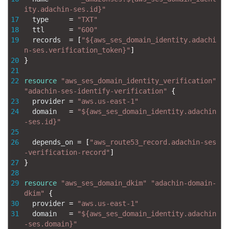
ity.adachin-ses.id}"
17
type
=
"TXT"
18
ttl
=
"600"
19
records
=
[
"${aws_ses_domain_identity.adachi
n-ses.verification_token}"
]
20
}
21
22
resource
"aws_ses_domain_identity_verification"
"adachin-ses-identify-verification"
{
23
provider
=
"aws.us-east-1"
24
domain
=
"${aws_ses_domain_identity.adachin
-ses.id}"
25
26
depends_on
=
[
"aws_route53_record.adachin-ses
-verification-record"
]
27
}
28
29
resource
"aws_ses_domain_dkim"
"adachin-domain-
dkim"
{
30
provider
=
"aws.us-east-1"
31
domain
=
"${aws_ses_domain_identity.adachin
-ses.domain}"