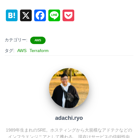
H
X
F
L
P
a
a
i
o
t
c
n
c
カテゴリー:
AWS
e
e
e
k
タグ:
AWS
Terraform
n
b
e
a
o
t
o
k
adachi.ryo
1989年生まれのSRE。ホスティングから大規模なアドテクなどの
インフラエンジニアとして携わる。 現在はサービスの信頼性向