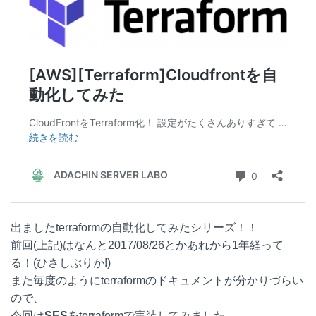
e
e
e
k
n
b
e
a
o
t
o
k
出ましたterraformの自動化してみたシリーズ！！
前回(上記)はなんと2017/08/26とかあれから1年経って
る！(ひさしぶりか!)
また毎度のようにterraformのドキュメントが分かりづらい
ので、
今回は
SES
をterraformで実装してみました。