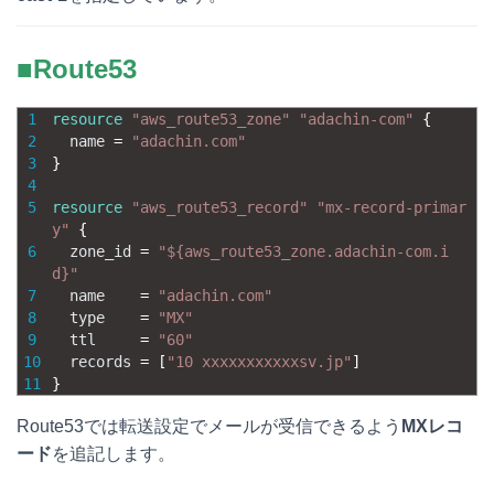
■Route53
1
resource
"aws_route53_zone"
"adachin-com"
{
2
name
=
"adachin.com"
3
}
4
5
resource
"aws_route53_record"
"mx-record-primar
y"
{
6
zone_id
=
"${aws_route53_zone.adachin-com.i
d}"
7
name
=
"adachin.com"
8
type
=
"MX"
9
ttl
=
"60"
10
records
=
[
"10 xxxxxxxxxxxsv.jp"
]
11
}
Route53では転送設定でメールが受信できるよう
MXレコ
ード
を追記します。