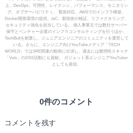
上、DevOps、可用性、レイテンシ、パフォーマンス、モニタリン
グ、オブザーバビリティ、 緊急対応、AWSでのインフラ構築、
Docker開発環境の提供、IaC、新技術の検証、リファクタリング、
セキュリティ強化を担当している。 個人事業主では数社サーバー
保守とベンチャー企業のインフラコンサルティングを行うほか、
TechBullを創業し、ジュニアエンジニアのコミュニティを運営して
いる。さらに、エンジニア向けYouTubeメディア「TECH
WORLD」ではSRE関連の動画に出演し、過去には脆弱性スキャナ
「Vuls」のOSS活動にも貢献。 ガジェット系エンジニアYouTuber
としても発信。
0件のコメント
コメントを残す