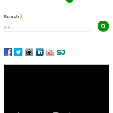
投
稿
Search
の
検
検索…
索
ペ
:
ー
ジ
送
動
画
り
プ
レ
ー
ヤ
ー