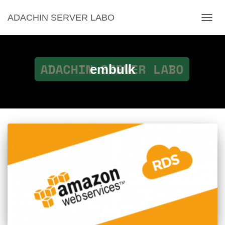
ADACHIN SERVER LABO
ナ
ビ
ゲ
ー
シ
embulk
ョ
ン
を
切
り
替
え