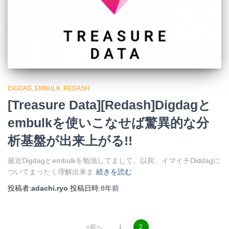
DIGDAG
EMBULK
REDASH
[Treasure Data][Redash]Digdagと
embulkを使いこなせば驚異的な分
析基盤が出来上がる!!
最近Digdagとembulkを勉強してまして、以前、イマイチDiddagに
ついてまったく理解出来ま
続きを読む
投稿者:
adachi.ryo
投稿日時:
8年
前
前へ
1
2