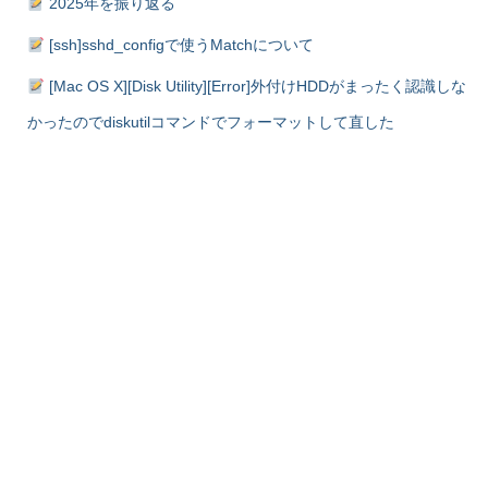
2025年を振り返る
[ssh]sshd_configで使うMatchについて
[Mac OS X][Disk Utility][Error]外付けHDDがまったく認識しな
かったのでdiskutilコマンドでフォーマットして直した