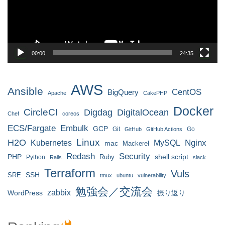
ヤ
ー
00:00
24:35
AWS
Ansible
CentOS
BigQuery
Apache
CakePHP
Docker
CircleCI
Digdag
DigitalOcean
Chef
coreos
ECS/Fargate
Embulk
GCP
Git
Go
GitHub
GitHub Actions
H2O
Linux
MySQL
Nginx
Kubernetes
mac
Mackerel
Redash
Security
PHP
Ruby
shell script
Python
Rails
slack
Terraform
Vuls
SRE
SSH
tmux
ubuntu
vulnerability
勉強会／交流会
zabbix
WordPress
振り返り