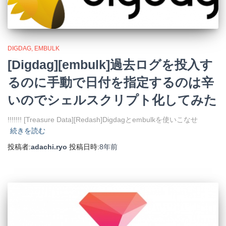
DIGDAG
EMBULK
[Digdag][embulk]過去ログを投入す
るのに手動で日付を指定するのは辛
いのでシェルスクリプト化してみた
!!!!!!! [Treasure Data][Redash]Digdagとembulkを使いこなせ
続きを読む
投稿者:
adachi.ryo
投稿日時:
8年
前