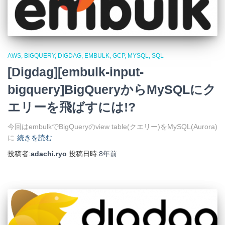
AWS
BIGQUERY
DIGDAG
EMBULK
GCP
MYSQL
SQL
[Digdag][embulk-input-
bigquery]BigQueryからMySQLにク
エリーを飛ばすには!?
今回はembulkでBigQueryのview table(クエリー)をMySQL(Aurora)
に
続きを読む
投稿者:
adachi.ryo
投稿日時:
8年
前