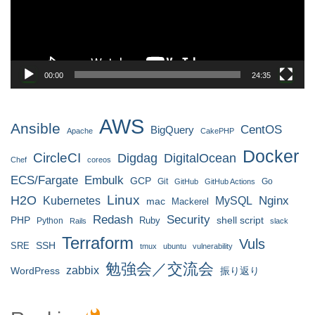
ヤ
ー
00:00
24:35
AWS
Ansible
CentOS
BigQuery
Apache
CakePHP
Docker
CircleCI
Digdag
DigitalOcean
Chef
coreos
ECS/Fargate
Embulk
GCP
Git
Go
GitHub
GitHub Actions
H2O
Linux
MySQL
Nginx
Kubernetes
mac
Mackerel
Redash
Security
PHP
Ruby
shell script
Python
Rails
slack
Terraform
Vuls
SRE
SSH
tmux
ubuntu
vulnerability
勉強会／交流会
zabbix
WordPress
振り返り