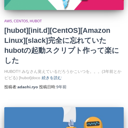
AWS
CENTOS
HUBOT
[hubot][init.d][CentOS][Amazon
Linux][slack]完全に忘れていた
hubotの起動スクリプト作って楽に
した
HUBOT!! みなさん覚えているだろうかこいつを。。。(3年前とか
ビビる) [hubot]doco
続きを読む
投稿者:
adachi.ryo
投稿日時:
9年
前