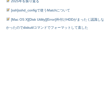
2025年を振り返る
[ssh]sshd_configで使うMatchについて
[Mac OS X][Disk Utility][Error]外付けHDDがまったく認識しな
かったのでdiskutilコマンドでフォーマットして直した