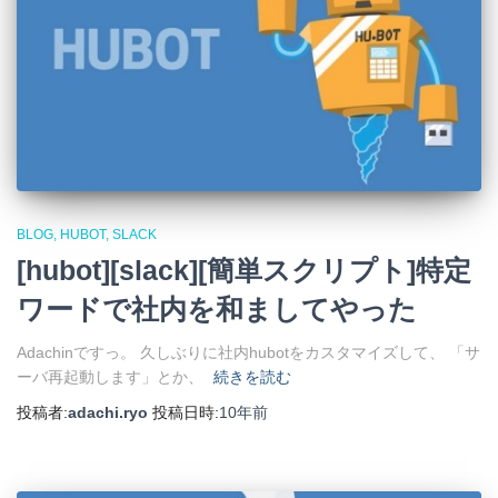
BLOG
HUBOT
SLACK
[hubot][slack][簡単スクリプト]特定
ワードで社内を和ましてやった
Adachinですっ。 久しぶりに社内hubotをカスタマイズして、 「サ
ーバ再起動します」とか、
続きを読む
投稿者:
adachi.ryo
投稿日時:
10年
前