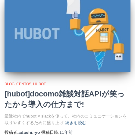
BLOG
CENTOS
HUBOT
[hubot]docomo雑談対話APIが笑っ
たから導入の仕方まで!
最近社内でhubot × slackを使って、社内のコミュニケーションを
取りやすくするために盛り上げ
続きを読む
投稿者:
adachi.ryo
投稿日時:
11年
前