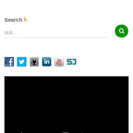
Search
検
検索…
索
:
動
画
プ
レ
ー
ヤ
ー