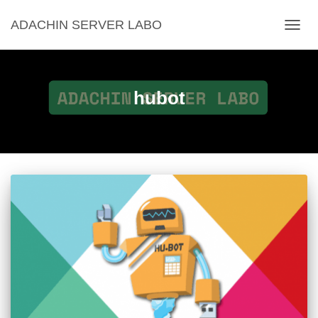
ADACHIN SERVER LABO
ナ
ビ
ゲ
ー
シ
hubot
ョ
ン
を
切
り
替
え