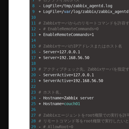
7
# ログファイルのパス
8
-
LogFile
=
/
tmp
/
zabbix_agentd
.
log
9
+
LogFile
=
/
var
/
log
/
zabbix
/
zabbix_agentd
10
11
# Zabbixサーバからのリモートコマンドを許容
12
-
# EnableRemoteCommands=0
13
+
EnableRemoteCommands
=
1
14
15
# ZabbixサーバのIPアドレスまたはホスト名
16
-
Server
=
127.0.0.1
17
+
Server
=
192.168.56.50
18
19
# アクティブチェック先。Zabbixサーバを指定
20
-
ServerActive
=
127.0.0.1
21
+
ServerActive
=
192.168.56.50
22
23
# ホスト名。
24
-
Hostname
=
Zabbix 
server
25
+
Hostname
=
couch01
26
27
# Zabbixエージェントをroot権限での実行を
28
# リモートコマンド等をroot権限で実行したい
29
-
# AllowRoot=0