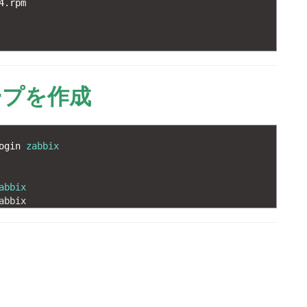
4.rpm
ープを作成
ogin 
zabbix
abbix
abbix