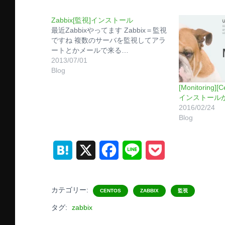
Zabbix[監視]インストール
最近Zabbixやってます Zabbix＝監視
ですね 複数のサーバを監視してアラ
ートとかメールで来る…
2013/07/01
Blog
[Monitoring]
インストール
2016/02/24
Blog
H
X
F
L
P
a
a
i
o
t
c
n
c
カテゴリー:
CENTOS
ZABBIX
監視
e
e
e
k
タグ:
zabbix