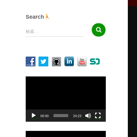
Search
検
検索…
索
:
動
画
プ
レ
ー
ヤ
00:00
24:23
ー
動