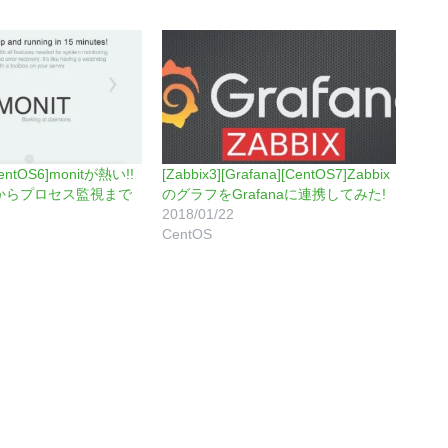
[CentOS6]monitが熱い!!
[Zabbix3][Grafana][CentOS7]Zabbix
からプロセス監視まで
のグラフをGrafanaに連携してみた!
2018/01/22
CentOS