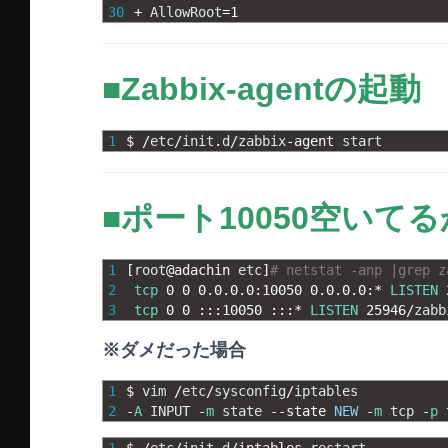
30
+
AllowRoot
=
1
■Zabbix-agentの起動
1
$
/
etc
/
init
.
d
/
zabbix
-
agent 
start
■ポート10050空いて
1
[
root
@
adachin 
etc
]
# netstat -anp |grep z
2
tcp
0
0
0.0.0.0
:
10050
0.0.0.0
:
*
LISTEN
3
tcp
0
0
::
:
10050
::
:
*
LISTEN
25946
/
zabb
※ダメだった場合
1
$
vim
/
etc
/
sysconfig
/
iptables
2
-
A
INPUT
-
m
state
--
state 
NEW
-
m
tcp
-
p