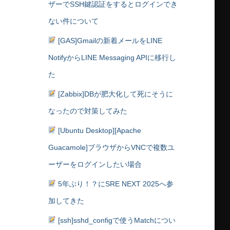
ザーでSSH鍵認証をするとログインでき
ない件について
[GAS]Gmailの新着メールをLINE
NotifyからLINE Messaging APIに移行し
た
[Zabbix]DBが肥大化して死にそうに
なったので対策してみた
[Ubuntu Desktop][Apache
Guacamole]ブラウザからVNCで複数ユ
ーザーをログインしたい場合
5年ぶり！？にSRE NEXT 2025へ参
加してきた
[ssh]sshd_configで使うMatchについ