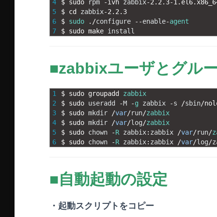
4
$
sudo 
rpm
-
ivh 
zabbix
-
2.2.3
-
1.el6.x86_6
5
$
cd 
zabbix
-
2.2.3
6
$
sudo
.
/
configure
--
enable
-
agent
7
$
sudo 
make 
install
■zabbixユーザとグル
1
$
sudo 
groupadd 
zabbix
2
$
sudo 
useradd
-
M
-
g
zabbix
-
s
/
sbin
/
nol
3
$
sudo 
mkdir
/
var
/
run
/
zabbix
4
$
sudo 
mkdir
/
var
/
log
/
zabbix
5
$
sudo 
chown
-
R
zabbix
:
zabbix
/
var
/
run
/
z
6
$
sudo 
chown
-
R
zabbix
:
zabbix
/
var
/
log
/
z
■自動起動の設定
・起動スクリプトをコピー