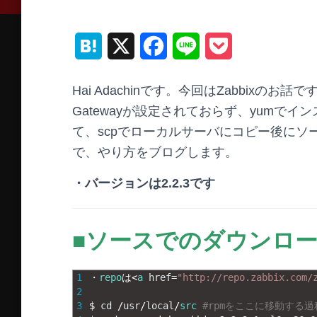
H
X
F
L
P
a
a
i
o
Hai Adachinです。今回はZabbix
t
c
n
c
Gatewayが設定されておらず、yumで
e
e
e
k
て、scpでローカルサーバにコピー後に
で、やり方をブログします。
n
b
e
a
o
t
・バージョンは2.2.3です
o
■ソースでのダウンロ
k
1
・
repo
は
<
a
href
=
"http://repo.zabbix.com/
2
3
$
cd
/
usr
/
local
/
src
#rpmをここに移動する