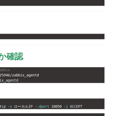
るか確認
abbix
25946
/
zabbix_agentd
ix_agentd
tcp
-
s
ローカル
IP
--
dport
10050
-
j
ACCEPT