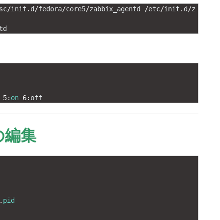
sc
/
init
.
d
/
fedora
/
core5
/
zabbix_agentd
/
etc
/
init
.
d
/
z
td
5
:
on
6
:
off
fの編集
.
pid