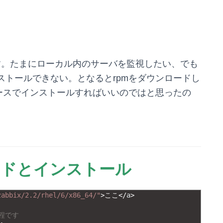
のお話です。たまにローカル内のサーバを監視したい、でも
インストールできない。となるとrpmをダウンロードし
ソースでインストールすればいいのではと思ったの
ードとインストール
zabbix/2.2/rhel/6/x86_64/"
>
ここ
<
/
a
>
過程です