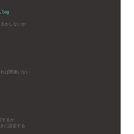
.
log
するかしないか
すれば間違いない
許可するか
ときに設定する