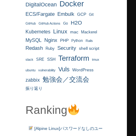
Docker
DigitalOcean
ECS/Fargate
Embulk
GCP
Git
H2O
Go
GitHub
GitHub Actions
Linux
Kubernetes
mac
Mackerel
MySQL
Nginx
PHP
Python
Rails
Redash
Security
Ruby
shell script
Terraform
SRE
SSH
slack
tmux
Vuls
WordPress
ubuntu
vulnerability
勉強会／交流会
zabbix
振り返り
Ranking
[Alpine Linux]パスワードなしのユー