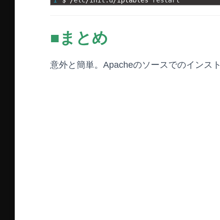
1
$
/
etc
/
init
.
d
/
iptables 
restart
■まとめ
意外と簡単。Apacheのソースでのイン