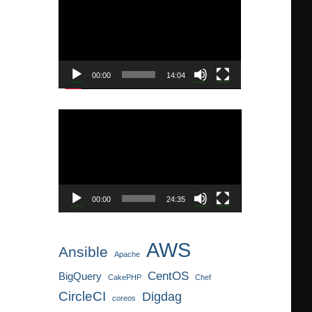
画
プ
レ
ー
ヤ
00:00
14:04
ー
動
画
プ
レ
ー
ヤ
00:00
24:35
ー
AWS
Ansible
Apache
CentOS
BigQuery
CakePHP
Chef
CircleCI
Digdag
coreos