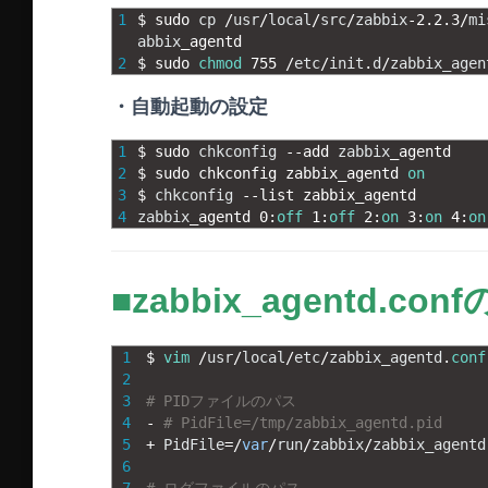
1
$
sudo 
cp
/
usr
/
local
/
src
/
zabbix
-
2.2.3
/
mi
abbix
_
agentd
2
$
sudo 
chmod
755
/
etc
/
init
.
d
/
zabbix_agen
・自動起動の設定
1
$
sudo 
chkconfig
--
add 
zabbix
_
agentd
2
$
sudo 
chkconfig 
zabbix_agentd 
on
3
$
chkconfig
--
list 
zabbix_agentd
4
zabbix
_
agentd
0
:
off
1
:
off
2
:
on
3
:
on
4
:
on
■zabbix_agentd.con
1
$
vim
/
usr
/
local
/
etc
/
zabbix_agentd
.
conf
2
3
# PIDファイルのパス
4
-
# PidFile=/tmp/zabbix_agentd.pid
5
+
PidFile
=
/
var
/
run
/
zabbix
/
zabbix_agentd
6