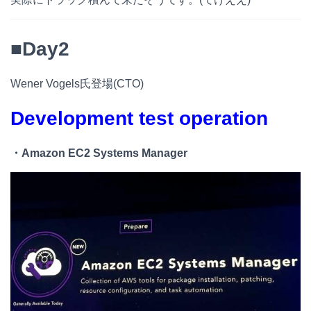
■Day2
Wener Vogels氏登場(CTO)
Development test operation
・Amazon
EC2 Systems Manager