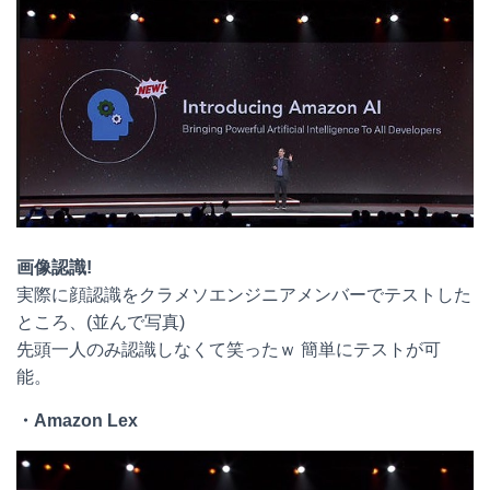
画像認識!
実際に顔認識をクラメソエンジニアメンバーでテストした
ところ、(並んで写真)
先頭一人のみ認識しなくて笑ったｗ 簡単にテストが可
能。
・Amazon Lex