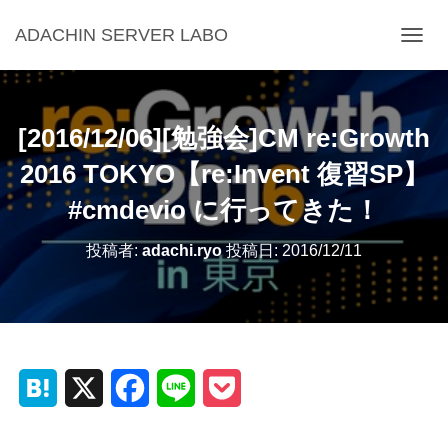
ADACHIN SERVER LABO
ナ
ビ
ゲ
ー
シ
[2016/12/06][勉強会]CM re:Growth
ョ
ン
2016 TOKYO【re:Invent 復習SP】
を
#cmdevio に行ってきた！
切
り
替
投稿者:
adachi.ryo
投稿日:
2016/12/11
え
H
X
F
L
P
a
a
i
o