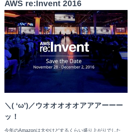
AWS re:Invent 2016
t
c
n
c
e
e
e
k
n
b
e
a
o
t
o
k
＼( ‘ω’)／ウオオオオオアアアーーー
ッ！
今年のAmazonは大やけどするくらい盛り上がりでした