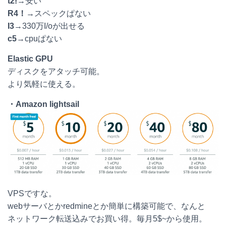
t2!
→安い
R4！→
スペックぱない
I3
→330万I/oが出せる
c5
→cpuぱない
Elastic GPU
ディスクをアタッチ可能。
より気軽に使える。
・Amazon lightsail
VPSですな。
webサーバとかredmineとか簡単に構築可能で、なんと
ネットワーク転送込みでお買い得。毎月5$~から使用。