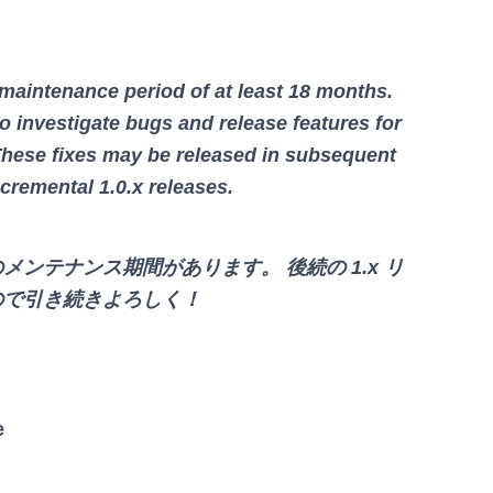
a maintenance period of at least 18 months.
o investigate bugs and release features for
. These fixes may be released in subsequent
ncremental 1.0.x releases.
 か月のメンテナンス期間があります。 後続の 1.x リ
ので引き続きよろしく！
e