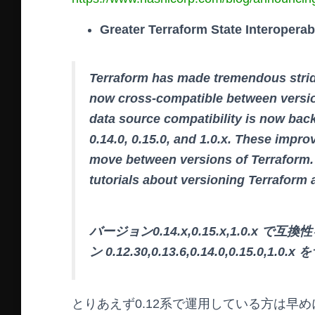
Greater Terraform State Interoperabi
Terraform has made tremendous stride
now cross-compatible between version
data source compatibility is now back
0.14.0, 0.15.0, and 1.0.x. These impro
move between versions of Terraform. 
tutorials about versioning Terraform
バージョン0.14.x,0.15.x,1.0.
ン 0.12.30,0.13.6,0.14.0,0.15.
とりあえず0.12系で運用している方は早め