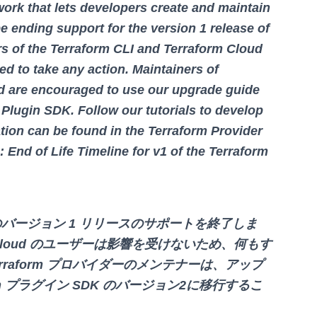
ork that lets developers create and maintain
e ending support for the version 1 release of
rs of the Terraform CLI and Terraform Cloud
ed to take any action. Maintainers of
d are encouraged to use our upgrade guide
 Plugin SDK. Follow our tutorials to develop
ation can be found in the Terraform Provider
nd of Life Timeline for v1 of the Terraform
SDK のバージョン 1 リリースのサポートを終了しま
form Cloud のユーザーは影響を受けないため、何もす
rraform プロバイダーのメンテナーは、アップ
rm プラグイン SDK のバージョン2に移行するこ