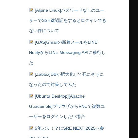
[Alpine Linux]パスワードなしのユー
ザーでSSH鍵認証をするとログインでき
ない件について
[GAS]Gmailの新着メールをLINE
NotifyからLINE Messaging APIに移行し
た
[Zabbix]DBが肥大化して死にそうに
なったので対策してみた
[Ubuntu Desktop][Apache
Guacamole]ブラウザからVNCで複数ユ
ーザーをログインしたい場合
5年ぶり！？にSRE NEXT 2025へ参