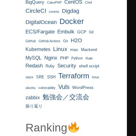
CentOS
BigQuery
CakePHP
Chef
CircleCI
Digdag
coreos
Docker
DigitalOcean
ECS/Fargate
Embulk
GCP
Git
H2O
Go
GitHub
GitHub Actions
Linux
Kubernetes
mac
Mackerel
MySQL
Nginx
PHP
Python
Rails
Redash
Security
Ruby
shell script
Terraform
SRE
SSH
slack
tmux
Vuls
WordPress
ubuntu
vulnerability
勉強会／交流会
zabbix
振り返り
Ranking