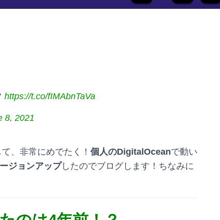
？
https://t.co/fIMAbnTaVa
e 8, 2021
して、非常にめでたく！
個人のDigitalOcean
で動い
0.0にバージョンアップ
したのでブログします！ちなみに