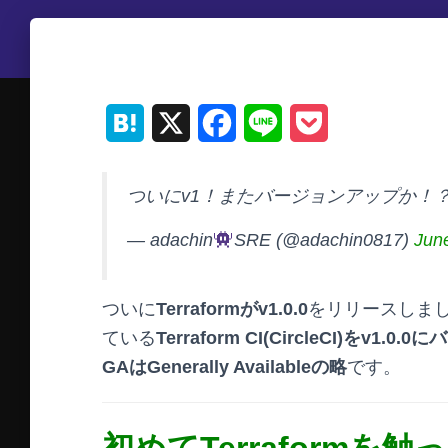
H
X
F
L
P
a
a
i
o
ついにv1！またバージョンアップか！
t
c
n
c
e
e
e
k
— adachin
SRE (@adachin0817)
Jun
n
b
e
ついに
Terraformがv1.0.0
をリリースしま
a
o
t
ている
Terraform CI(CircleCI)をv1.
o
GAはGenerally Availableの略
です。
k