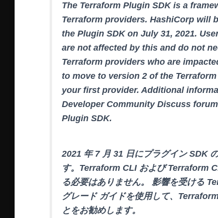
The Terraform Plugin SDK is a framew
Terraform providers. HashiCorp will b
the Plugin SDK on July 31, 2021. Use
are not affected by this and do not ne
Terraform providers who are impacte
to move to version 2 of the Terraform
your first provider. Additional inform
Developer Community Discuss forum: E
Plugin SDK.
2021 年 7 月 31 日にプラグイン 
す。Terraform CLI および Terra
る必要はありません。 影響を受ける Te
グレード ガイドを使用して、Terrafo
とをお勧めします。