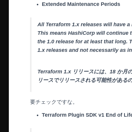
Extended Maintenance Periods
All Terraform 1.x releases will have 
This means HashiCorp will continue t
the 1.0 release for at least that long
1.x releases and not necessarily as i
Terraform 1.x リリースには、18
リースでリリースされる可能性がある
要チェックですな。
Terraform Plugin SDK v1 End of Lif