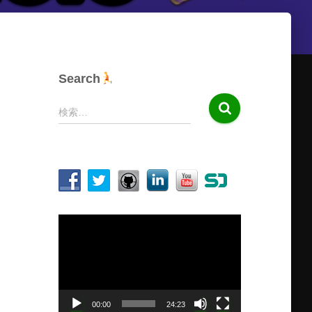
Search
検
検索…
索
:
動
画
プ
レ
ー
ヤ
00:00
24:23