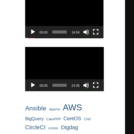
画
プ
レ
ー
ヤ
00:00
14:04
ー
動
画
プ
レ
ー
ヤ
00:00
24:35
ー
AWS
Ansible
Apache
CentOS
BigQuery
CakePHP
Chef
CircleCI
Digdag
coreos