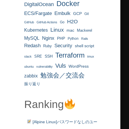
Docker
DigitalOcean
ECS/Fargate
Embulk
GCP
Git
H2O
Go
GitHub
GitHub Actions
Linux
Kubernetes
mac
Mackerel
MySQL
Nginx
PHP
Python
Rails
Redash
Security
Ruby
shell script
Terraform
SRE
SSH
slack
tmux
Vuls
WordPress
ubuntu
vulnerability
勉強会／交流会
zabbix
振り返り
Ranking
[Alpine Linux]パスワードなしのユー