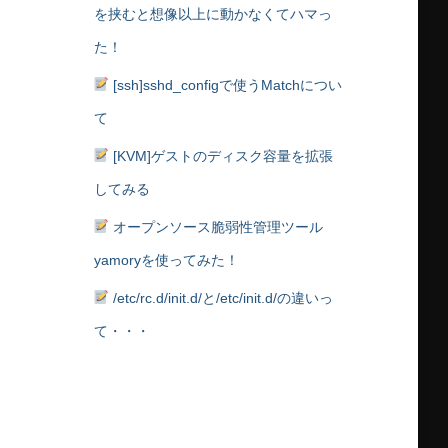
を挟むと想像以上に動かなくてハマっ
た！
[ssh]sshd_configで使うMatchについ
て
[KVM]ゲストのディスク容量を拡張
してみる
オープンソース脆弱性管理ツール
yamoryを使ってみた！
/etc/rc.d/init.d/と/etc/init.d/の違いっ
て・・・