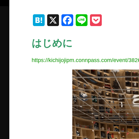
H
X
F
L
P
a
a
i
o
はじめに
t
c
n
c
e
e
e
k
https://kichijojipm.connpass.com/event/382
n
b
e
a
o
t
o
k