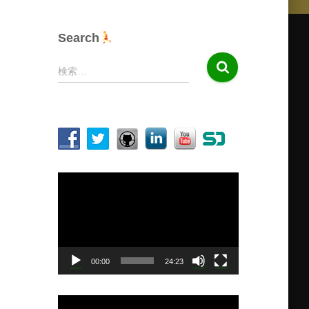
Search
検
検索…
索
:
動
画
プ
レ
ー
ヤ
00:00
24:23
ー
動