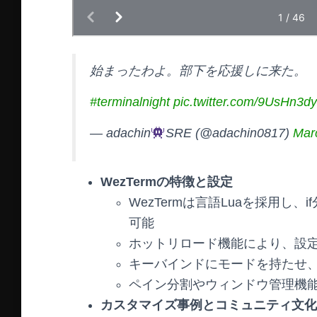
始まったわよ。部下を応援しに来た。
#terminalnight
pic.twitter.com/9UsHn3d
— adachin
SRE (@adachin0817)
Mar
WezTermの特徴と設定
WezTermは言語Luaを採用し
可能
ホットリロード機能により、設
キーバインドにモードを持たせ
ペイン分割やウィンドウ管理機能
カスタマイズ事例とコミュニティ文化