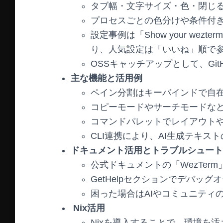
タブ幅・文字サイズ・色・閉じ
プロセスごとの色分けや条件付
設定事例は「Show your wezterm
り、人気設定は「いいね」順で
OSSキャッチアップとして、Git
主な機能と活用例
ペイン分割はキーバインドで自
コピーモードやサーチモードなど
コマンドパレットでレイアウト
CLI連携により、AI生成テキ
ドキュメント活用とトラブルシュート
公式ドキュメントの「WezTer
GetHelpセクションでデバッ
困った場合はAIやコミュニティ
Nix活用
Nixを導入することで、環境を