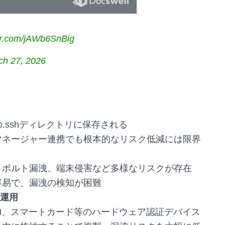
ter.com/jAWb6SnBig
ch 27, 2026
.sshディレクトリに保存される
マネージャー連携でも根本的なリスク低減には限界
、ボルト漏洩、端末侵害など多様なリスクが存在
容易で、漏洩の検知が困難
運用
ス、TPM、スマートカード等のハードウェア認証デバイス