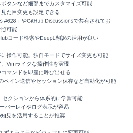
るボタンなど細部までカスタマイズ可能
き見た目変更も設定できる
s #628」やGitHub Discussionsで共有されてお
参照可能
Hubコード検索やDeepL翻訳の活用が良い
在に操作可能。独自モードでサイズ変更も可能
、Vimライクな操作性を実現
やコマンドを即座に呼び出せる
ストのペイン送信やセッション保存など自動化が可能
m」セクションから体系的に学習可能
グオーバーレイやログ表示が容易
の知見を活用することが推奨
汚さずキラキラなビジュアルに変更可能