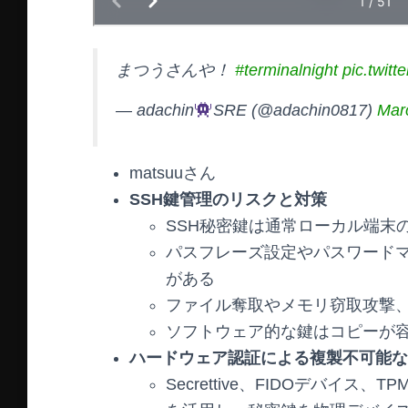
まつうさんや！
#terminalnight
pic.twit
— adachin
SRE (@adachin0817)
Mar
matsuuさん
SSH鍵管理のリスクと対策
SSH秘密鍵は通常ローカル端末の
パスフレーズ設定やパスワード
がある
ファイル奪取やメモリ窃取攻撃
ソフトウェア的な鍵はコピーが
ハードウェア認証による複製不可能な
Secrettive、FIDOデバイ