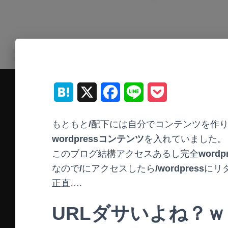
H
X
F
L
P
a
a
i
o
もともと
/
配下には自分でコンテンツを作
t
c
n
c
wordpressコンテンツ
を入れていました。
e
e
e
k
このブログ結構アクセスあるし完全
wordp
なので
/
にアクセスしたら
/wordpress
にリ
n
b
e
正直….
a
o
t
URLダサいよね？ｗ
o
k