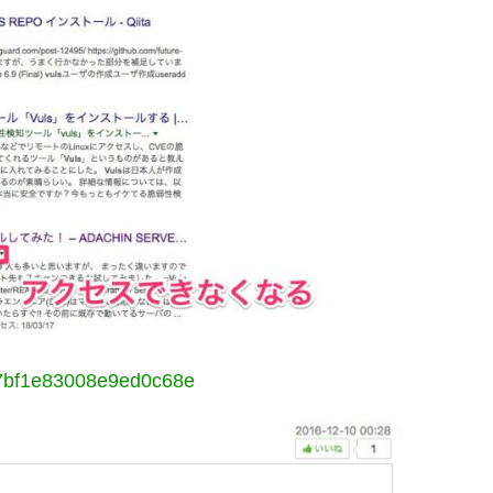
/d7bf1e83008e9ed0c68e