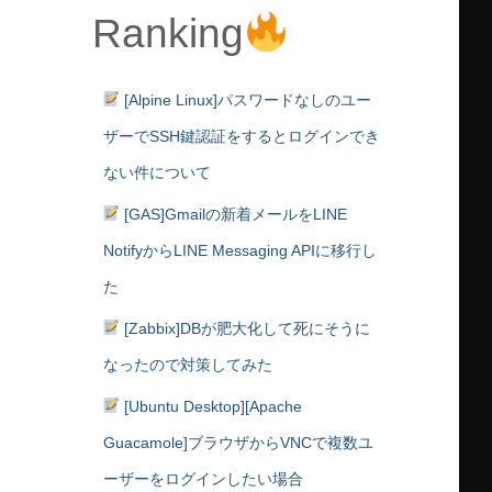
Ranking
[Alpine Linux]パスワードなしのユー
ザーでSSH鍵認証をするとログインでき
ない件について
[GAS]Gmailの新着メールをLINE
NotifyからLINE Messaging APIに移行し
た
[Zabbix]DBが肥大化して死にそうに
なったので対策してみた
[Ubuntu Desktop][Apache
Guacamole]ブラウザからVNCで複数ユ
ーザーをログインしたい場合