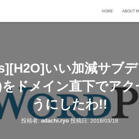
HOME
ABOUT 
ress][H2O]いい加減サ
ress)をドメイン直下で
うにしたわ!!
投稿者:
adachi.ryo
投稿日:
2018/03/18