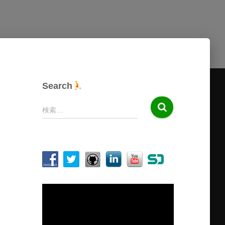
Search
検
検索…
索
:
動
画
プ
レ