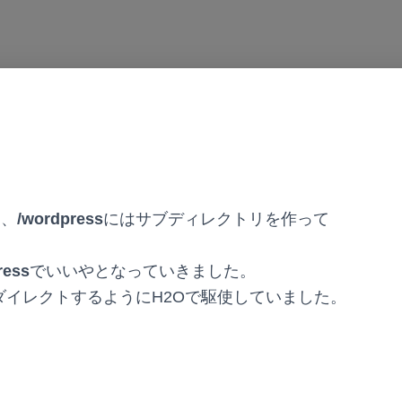
り、
/wordpress
にはサブディレクトリを作って
ress
でいいやとなっていきました。
ダイレクトするようにH2Oで駆使していました。