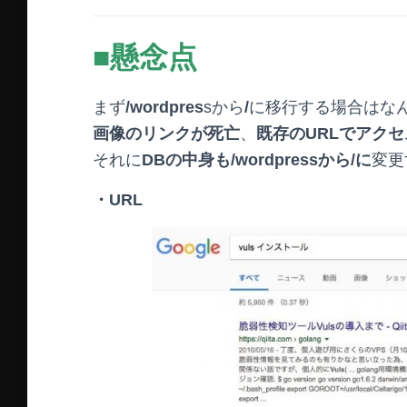
■懸念点
まず
/wordpres
sから
/
に移行する場合はな
画像のリンクが死亡
、
既存のURLでアク
それに
DBの中身も/wordpressから/に
変更
・URL