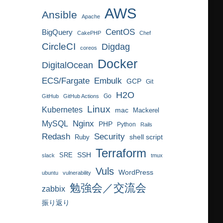
AWS
Ansible
Apache
CentOS
BigQuery
CakePHP
Chef
CircleCI
Digdag
coreos
Docker
DigitalOcean
ECS/Fargate
Embulk
GCP
Git
H2O
Go
GitHub
GitHub Actions
Linux
Kubernetes
mac
Mackerel
MySQL
Nginx
PHP
Python
Rails
Redash
Security
Ruby
shell script
Terraform
SRE
SSH
slack
tmux
Vuls
WordPress
ubuntu
vulnerability
勉強会／交流会
zabbix
振り返り