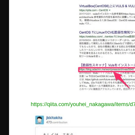
https://qiita.com/youhei_nakagawa/items