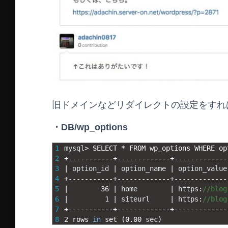
旧ドメインなどリダイレクトの設定をすれ
・DB/wp_options
1
mysql
>
SELECT *
FROM 
wp_options 
WHERE 
op
2
+
--
--
--
--
--
-
+
--
--
--
--
--
--
-
+
--
--
--
--
--
--
-
3
|
option_id
|
option_name
|
option_value
4
+
--
--
--
--
--
-
+
--
--
--
--
--
--
-
+
--
--
--
--
--
--
-
5
|
36
|
home
|
https
:
//blog
6
|
1
|
siteurl
|
https
:
//blog
7
+
--
--
--
--
--
-
+
--
--
--
--
--
--
-
+
--
--
--
--
--
--
-
8
2
rows 
in
set
(
0.00
sec
)