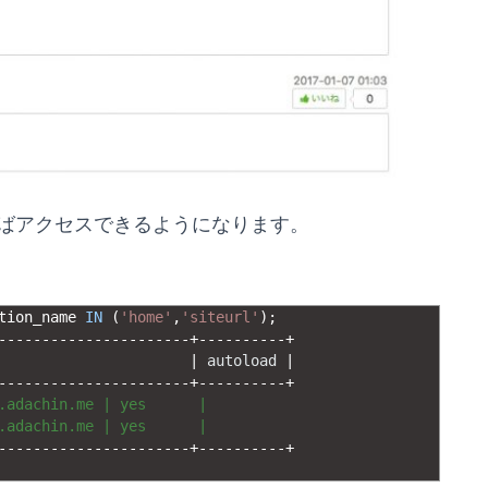
ばアクセスできるようになります。
tion_name 
IN
(
'home'
,
'siteurl'
)
;
-
--
--
--
--
--
--
--
--
--
--
-
+
--
--
--
--
--
+
|
autoload
|
-
--
--
--
--
--
--
--
--
--
--
-
+
--
--
--
--
--
+
.adachin.me | yes      |
.adachin.me | yes      |
-
--
--
--
--
--
--
--
--
--
--
-
+
--
--
--
--
--
+