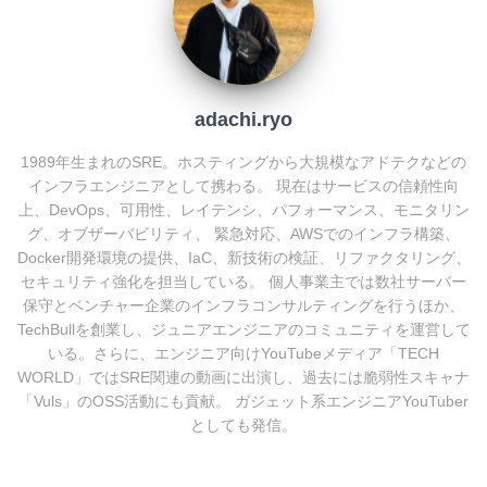
o
k
adachi.ryo
1989年生まれのSRE。ホスティングから大規模なアドテクなどの
インフラエンジニアとして携わる。 現在はサービスの信頼性向
上、DevOps、可用性、レイテンシ、パフォーマンス、モニタリン
グ、オブザーバビリティ、 緊急対応、AWSでのインフラ構築、
Docker開発環境の提供、IaC、新技術の検証、リファクタリング、
セキュリティ強化を担当している。 個人事業主では数社サーバー
保守とベンチャー企業のインフラコンサルティングを行うほか、
TechBullを創業し、ジュニアエンジニアのコミュニティを運営して
いる。さらに、エンジニア向けYouTubeメディア「TECH
WORLD」ではSRE関連の動画に出演し、過去には脆弱性スキャナ
「Vuls」のOSS活動にも貢献。 ガジェット系エンジニアYouTuber
としても発信。