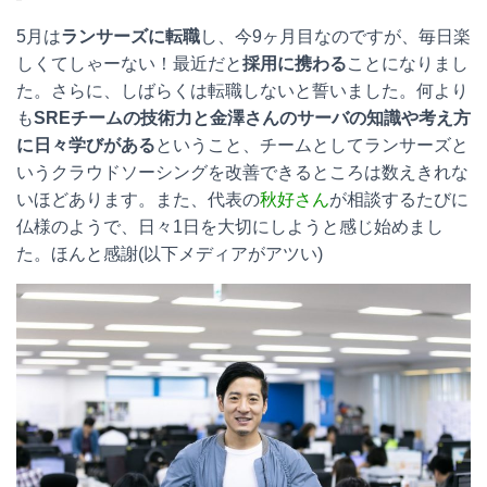
5月は
ランサーズに転職
し、今9ヶ月目なのですが、毎日楽
しくてしゃーない！最近だと
採用に携わる
ことになりまし
た。さらに、しばらくは転職しないと誓いました。何より
も
SREチームの技術力と金澤さんのサーバの知識や考え方
に日々学びがある
ということ、チームとしてランサーズと
いうクラウドソーシングを改善できるところは数えきれな
いほどあります。また、代表の
秋好さん
が相談するたびに
仏様のようで、日々1日を大切にしようと感じ始めまし
た。ほんと感謝(以下メディアがアツい)