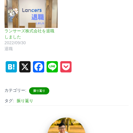
ランサーズ株式会社を退職
しました
2022/09/30
退職
H
X
F
L
P
a
a
i
o
t
c
n
c
カテゴリー:
振り返り
e
e
e
k
タグ:
振り返り
n
b
e
a
o
t