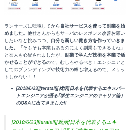
ランサーズに転職してから
自社サービスを使って副業を始
めました。
他社さんからもサーバのレスポンス改善お願い
したいなど挑みつつ、
自分も新しい働き方を作っていきま
した。「
そもそも本業もあるのによく副業もできるよね」
と友人も心配されましたが、
副業で学んだ技術を本業で活
かせることができる
ので、むしろやるべき！エンジニアと
してのブランディングや技術力の幅も増えるので、メリッ
トしかない！！
[2018/6/23][teratail][就活]日本を代表するエキスパー
トエンジニアが語る｢学生エンジニアのキャリア論｣
のQ&Aに出てきました!!
[2018/6/23][teratail][就活]日本を代表するエキ