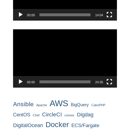
ー
00:00
14:04
動
画
プ
レ
ー
ヤ
ー
00:00
24:35
AWS
Ansible
BigQuery
Apache
CakePHP
CircleCI
CentOS
Digdag
Chef
coreos
Docker
DigitalOcean
ECS/Fargate