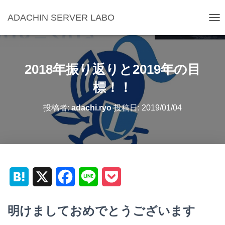
ADACHIN SERVER LABO
ナ
ビ
ゲ
ー
シ
2018年振り返りと2019年の目
ョ
ン
標！！
を
切
投稿者:
adachi.ryo
投稿日:
2019/01/04
り
替
え
H
X
F
L
P
a
a
i
o
明けましておめでとうございます
t
c
n
c