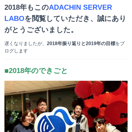
e
e
e
k
2018年もこの
ADACHIN SERVER
n
b
e
LABO
を閲覧していただき、誠にあり
a
o
t
がとうございました。
o
遅くなりましたが、
2018年振り返りと2019年の目標
をブ
k
ログします
■2018年のできごと