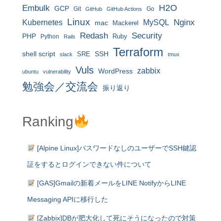
H2O
Embulk
GCP
Git
Go
GitHub
GitHub Actions
Linux
MySQL
Nginx
Kubernetes
mac
Mackerel
Redash
Security
PHP
Ruby
Python
Rails
Terraform
shell script
SRE
SSH
slack
tmux
Vuls
zabbix
WordPress
ubuntu
vulnerability
勉強会／交流会
振り返り
Ranking
[Alpine Linux]パスワードなしのユーザーでSSH鍵認
証をするとログインできない件について
[GAS]Gmailの新着メールをLINE NotifyからLINE
Messaging APIに移行した
[Zabbix]DBが肥大化して死にそうになったので対策