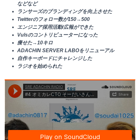
などなど
ランサーズのブランディングを向上させた
Twitterのフォロー数が150→500
エンジニア採用活動/広報ができた
Vulsのコントリビューターになった
痩せた→10キロ
ADACHIN SERVER LABOをリニューアル
自作キーボードにチャレンジした
ラジオを始められた