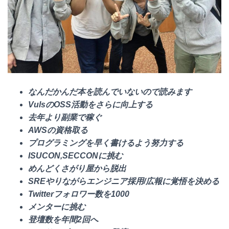
なんだかんだ本を読んでいないので読みます
VulsのOSS活動をさらに向上する
去年より副業で稼ぐ
AWSの資格取る
プログラミングを早く書けるよう努力する
ISUCON,SECCONに挑む
めんどくさがり屋から脱出
SREやりながらエンジニア採用/広報に覚悟を決める
Twitterフォロワー数を1000
メンターに挑む
登壇数を年間2回へ