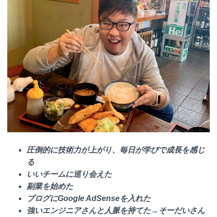
圧倒的に技術力が上がり、
毎日が学びで成長を感じ
る
いいチームに巡り会えた
副業を始めた
ブログにGoogle AdSenseを入れた
強いエンジニアさんと人脈を持てた→そーだいさん