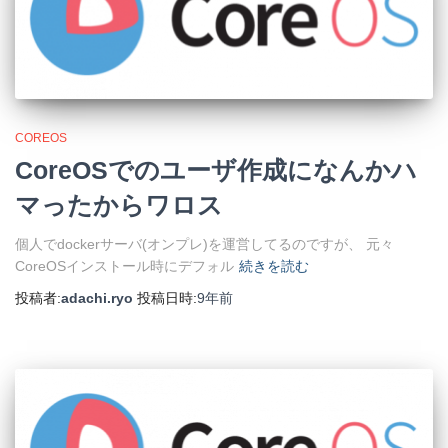
COREOS
CoreOSでのユーザ作成になんかハ
マったからワロス
個人でdockerサーバ(オンプレ)を運営してるのですが、 元々
CoreOSインストール時にデフォル
続きを読む
投稿者:
adachi.ryo
投稿日時:
9年
前