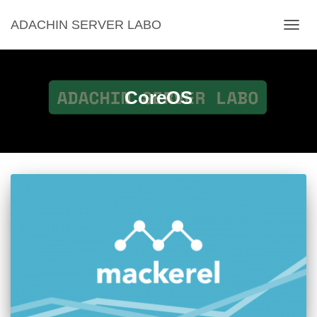
ADACHIN SERVER LABO
ナ
ビ
ゲ
ー
シ
CoreOS
ョ
ン
を
切
り
替
え