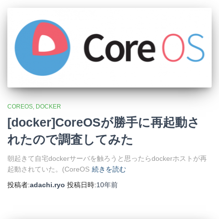
COREOS
DOCKER
[docker]CoreOSが勝手に再起動さ
れたので調査してみた
朝起きて自宅dockerサーバを触ろうと思ったらdockerホストが再
起動されていた。(CoreOS
続きを読む
投稿者:
adachi.ryo
投稿日時:
10年
前