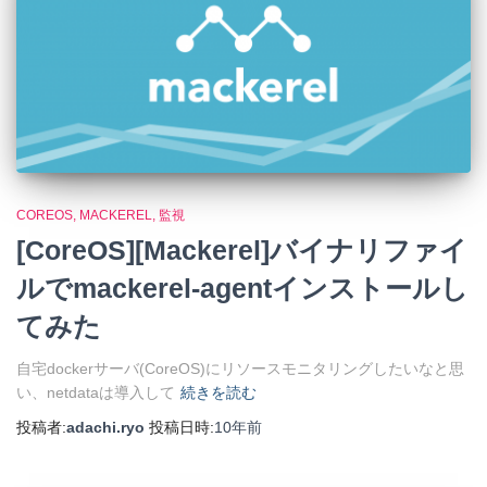
COREOS
MACKEREL
監視
[CoreOS][Mackerel]バイナリファイ
ルでmackerel-agentインストールし
てみた
自宅dockerサーバ(CoreOS)にリソースモニタリングしたいなと思
い、netdataは導入して
続きを読む
投稿者:
adachi.ryo
投稿日時:
10年
前