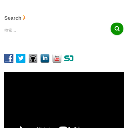
Search
検
検索…
索
:
動
画
プ
レ
ー
ヤ
ー