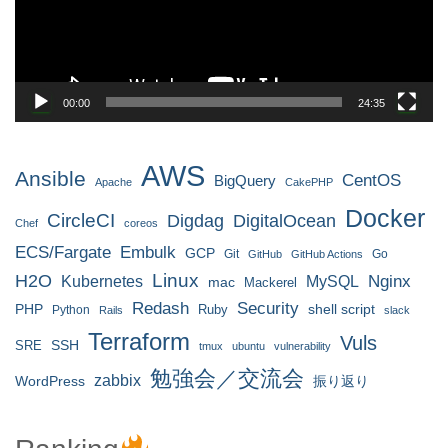
ヤ
ー
00:00
24:35
AWS
Ansible
CentOS
BigQuery
Apache
CakePHP
Docker
CircleCI
Digdag
DigitalOcean
Chef
coreos
ECS/Fargate
Embulk
GCP
Git
Go
GitHub
GitHub Actions
H2O
Linux
MySQL
Nginx
Kubernetes
mac
Mackerel
Redash
Security
PHP
Ruby
shell script
Python
Rails
slack
Terraform
Vuls
SRE
SSH
tmux
ubuntu
vulnerability
勉強会／交流会
zabbix
WordPress
振り返り