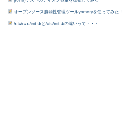
オープンソース脆弱性管理ツールyamoryを使ってみた！
/etc/rc.d/init.d/と/etc/init.d/の違いって・・・