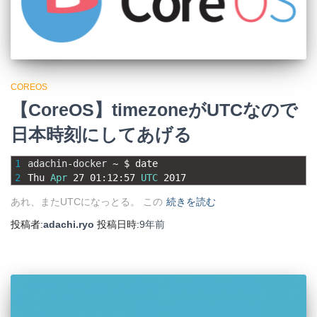
COREOS
【CoreOS】timezoneがUTCなので
日本時刻にしてあげる
1
adachin
-
docker
~
$
date
2
Thu 
Apr
27
01
:
12
:
57
UTC
2017
あれ、またUTCになっとる。 この
続きを読む
投稿者:
adachi.ryo
投稿日時:
9年
前