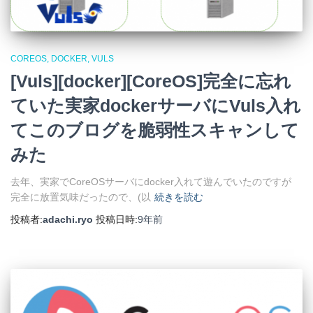
COREOS
DOCKER
VULS
[Vuls][docker][CoreOS]完全に忘れ
ていた実家dockerサーバにVuls入れ
てこのブログを脆弱性スキャンして
みた
去年、実家でCoreOSサーバにdocker入れて遊んでいたのですが
完全に放置気味だったので、(以
続きを読む
投稿者:
adachi.ryo
投稿日時:
9年
前