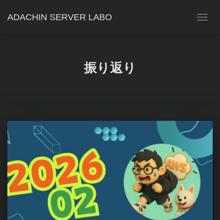
ADACHIN SERVER LABO
ナ
ビ
ゲ
ー
シ
振り返り
ョ
ン
を
切
り
替
え