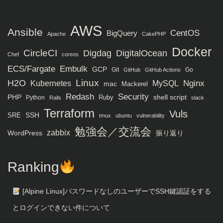
AWS
Ansible
CentOS
BigQuery
Apache
CakePHP
Docker
CircleCI
Digdag
DigitalOcean
Chef
coreos
ECS/Fargate
Embulk
GCP
Git
Go
GitHub
GitHub Actions
H2O
Linux
MySQL
Nginx
Kubernetes
mac
Mackerel
Redash
Security
PHP
Ruby
shell script
Python
Rails
slack
Terraform
Vuls
SRE
SSH
tmux
ubuntu
vulnerability
勉強会／交流会
zabbix
WordPress
振り返り
Ranking
[Alpine Linux]パスワードなしのユーザーでSSH鍵認証をする
とログインできない件について