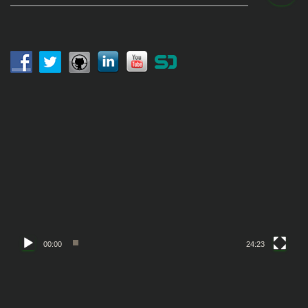
索
:
動
画
プ
レ
ー
ヤ
ー
00:00
24:23
動
画