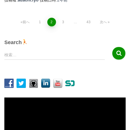
投
前へ
1
2
3
…
43
次へ
稿
Search
の
検
検索…
索
ペ
:
ー
ジ
送
動
画
り
プ
レ
ー