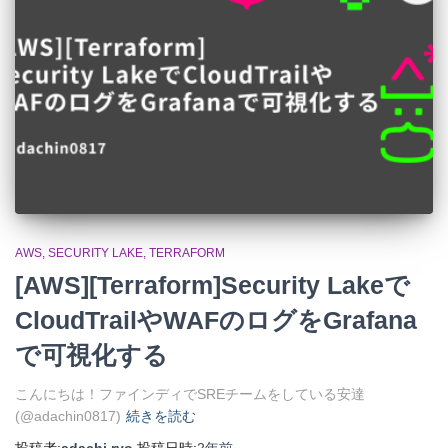
AWS
SECURITY LAKE
TERRAFORM
[AWS][Terraform]Security Lakeで
CloudTrailやWAFのログをGrafana
で可視化する
こんにちは！ファインディでSREチームをしている安達
(@adachin0817)
続きを読む
投稿者:
adachi.ryo
投稿日時:
2年
前