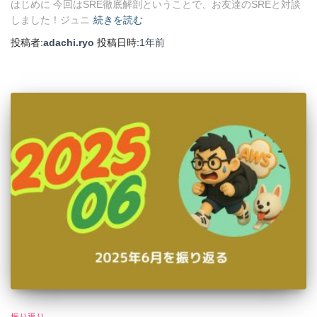
はじめに 今回はSRE徹底解剖ということで、お友達のSREと対談
しました！ジュニ
続きを読む
投稿者:
adachi.ryo
投稿日時:
1年
前