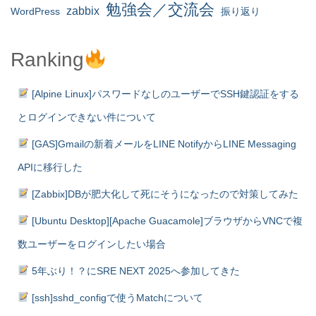
勉強会／交流会
zabbix
WordPress
振り返り
Ranking
[Alpine Linux]パスワードなしのユーザーでSSH鍵認証をする
とログインできない件について
[GAS]Gmailの新着メールをLINE NotifyからLINE Messaging
APIに移行した
[Zabbix]DBが肥大化して死にそうになったので対策してみた
[Ubuntu Desktop][Apache Guacamole]ブラウザからVNCで複
数ユーザーをログインしたい場合
5年ぶり！？にSRE NEXT 2025へ参加してきた
[ssh]sshd_configで使うMatchについて