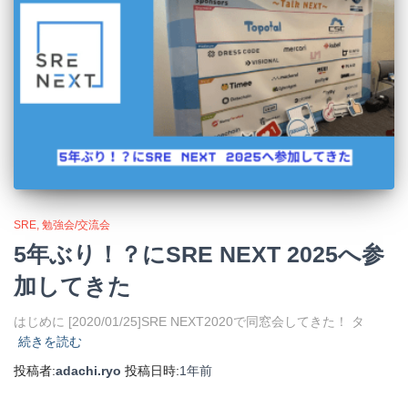
SRE
勉強会/交流会
5年ぶり！？にSRE NEXT 2025へ参
加してきた
はじめに [2020/01/25]SRE NEXT2020で同窓会してきた！ タ
続きを読む
投稿者:
adachi.ryo
投稿日時:
1年
前