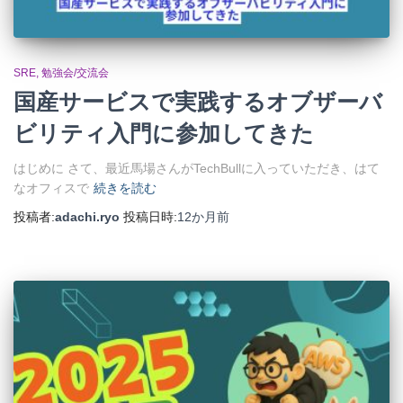
SRE
勉強会/交流会
国産サービスで実践するオブザーバ
ビリティ入門に参加してきた
はじめに さて、最近馬場さんがTechBullに入っていただき、はて
なオフィスで
続きを読む
投稿者:
adachi.ryo
投稿日時:
12か月
前