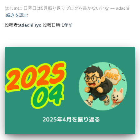
はじめに 日曜日は5月振り返りブログを書かないとな — adachi
続きを読む
投稿者:
adachi.ryo
投稿日時:
1年
前