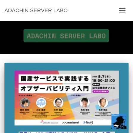
ADACHIN SERVER LABO
ナ
ビ
ゲ
ー
シ
ョ
ン
を
切
り
替
え