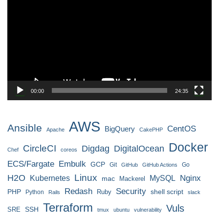
画
プ
レ
ー
ヤ
ー
00:00
24:35
AWS
Ansible
CentOS
BigQuery
Apache
CakePHP
Docker
CircleCI
Digdag
DigitalOcean
Chef
coreos
ECS/Fargate
Embulk
GCP
Git
Go
GitHub
GitHub Actions
H2O
Linux
MySQL
Nginx
Kubernetes
mac
Mackerel
Redash
Security
PHP
Ruby
shell script
Python
Rails
slack
Terraform
Vuls
SRE
SSH
tmux
ubuntu
vulnerability