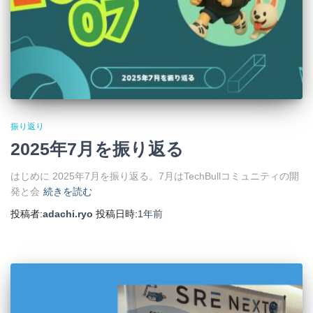
振り返り
2025年7月を振り返る
はじめに 2025年7月を振り返る。7月はTechBullコミュニティの開
発と会
続きを読む
投稿者:
adachi.ryo
投稿日時:
1年
前